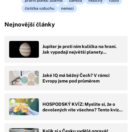
právní pomoc zdarma
samota
mouchy
rizoto
čistička vzduchu
nemoci
Nejnovější články
Jupiter je proti nim kulička na hraní.
Jak vypadají největší planety…
Jaké IQ má běžný Čech? V rámci
Evropy jsme pod průměrem
HOSPODSKÝ KVÍZ: Myslíte si, že o
dovolených víte všechno? Tento kvíz…
Kolik si v Česku vydělá opravář