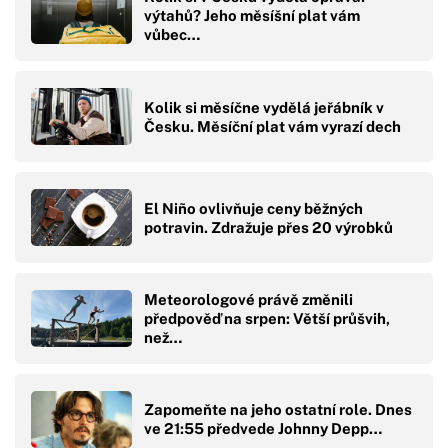
výtahů? Jeho měsíšní plat vám
vůbec…
Kolik si měsíčne vydělá jeřábník v
Česku. Měsíční plat vám vyrazí dech
El Niño ovlivňuje ceny běžných
potravin. Zdražuje přes 20 výrobků
Meteorologové právě změnili
předpověď na srpen: Větší průšvih,
než…
Zapomeňte na jeho ostatní role. Dnes
ve 21:55 předvede Johnny Depp…