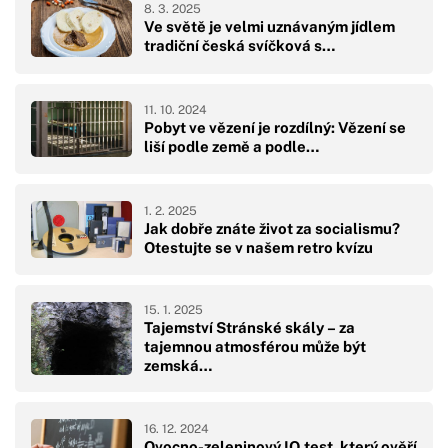
8. 3. 2025
Ve světě je velmi uznávaným jídlem
tradiční česká svíčková s…
11. 10. 2024
Pobyt ve vězení je rozdílný: Vězení se
liší podle země a podle…
1. 2. 2025
Jak dobře znáte život za socialismu?
Otestujte se v našem retro kvízu
15. 1. 2025
Tajemství Stránské skály – za
tajemnou atmosférou může být
zemská…
16. 12. 2024
Ovocno-zeleninový IQ test, který ověří