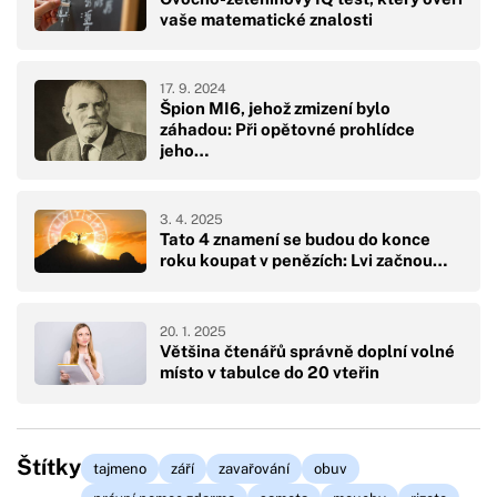
vaše matematické znalosti
17. 9. 2024
Špion MI6, jehož zmizení bylo
záhadou: Při opětovné prohlídce
jeho…
3. 4. 2025
Tato 4 znamení se budou do konce
roku koupat v penězích: Lvi začnou…
20. 1. 2025
Většina čtenářů správně doplní volné
místo v tabulce do 20 vteřin
Štítky
tajmeno
září
zavařování
obuv