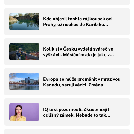
Kdo objevil tenhle ráj kousek od
Prahy, už nechce do Karibiku.…
Kolik si v Česku vydělá svářeč ve
výškách. Měsíční mzda je jako z…
Evropa se může proměnit v mrazivou
Kanadu, varují vědci. Změna…
IQ test pozornosti: Zkuste najít
odlišný zámek. Nebude to tak…