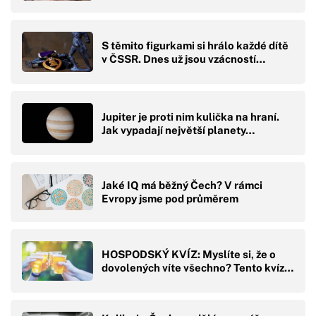
S těmito figurkami si hrálo každé dítě
v ČSSR. Dnes už jsou vzácností…
Jupiter je proti nim kulička na hraní.
Jak vypadají největší planety…
Jaké IQ má běžný Čech? V rámci
Evropy jsme pod průměrem
HOSPODSKÝ KVÍZ: Myslíte si, že o
dovolených víte všechno? Tento kvíz…