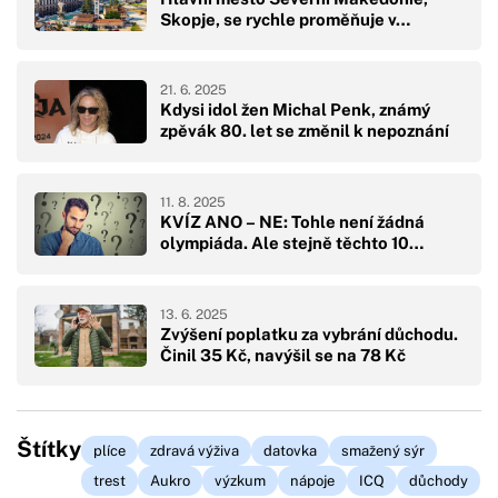
Skopje, se rychle proměňuje v…
21. 6. 2025
Kdysi idol žen Michal Penk, známý
zpěvák 80. let se změnil k nepoznání
11. 8. 2025
KVÍZ ANO – NE: Tohle není žádná
olympiáda. Ale stejně těchto 10…
13. 6. 2025
Zvýšení poplatku za vybrání důchodu.
Činil 35 Kč, navýšil se na 78 Kč
Štítky
plíce
zdravá výživa
datovka
smažený sýr
trest
Aukro
výzkum
nápoje
ICQ
důchody