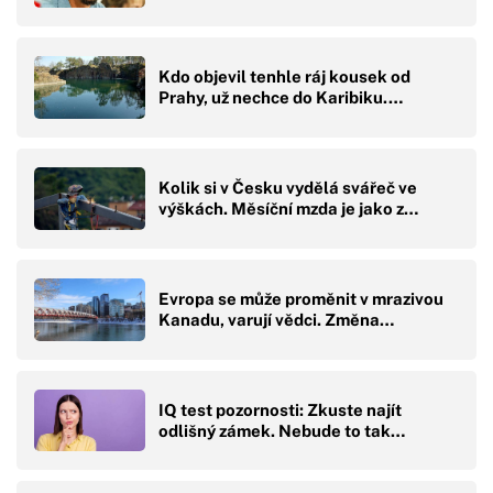
Kdo objevil tenhle ráj kousek od
Prahy, už nechce do Karibiku.…
Kolik si v Česku vydělá svářeč ve
výškách. Měsíční mzda je jako z…
Evropa se může proměnit v mrazivou
Kanadu, varují vědci. Změna…
IQ test pozornosti: Zkuste najít
odlišný zámek. Nebude to tak…