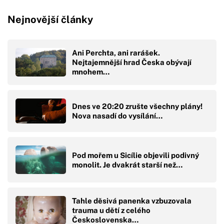
Nejnovější články
Ani Perchta, ani rarášek.
Nejtajemnější hrad Česka obývají
mnohem…
Dnes ve 20:20 zrušte všechny plány!
Nova nasadí do vysílání…
Pod mořem u Sicílie objevili podivný
monolit. Je dvakrát starší než…
Tahle děsivá panenka vzbuzovala
trauma u dětí z celého
Československa…