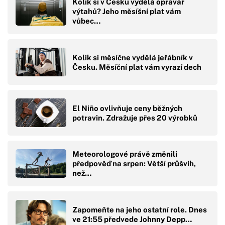
Kolik si v Česku vydělá opravář
výtahů? Jeho měsíšní plat vám
vůbec…
Kolik si měsíčne vydělá jeřábník v
Česku. Měsíční plat vám vyrazí dech
El Niño ovlivňuje ceny běžných
potravin. Zdražuje přes 20 výrobků
Meteorologové právě změnili
předpověď na srpen: Větší průšvih,
než…
Zapomeňte na jeho ostatní role. Dnes
ve 21:55 předvede Johnny Depp…