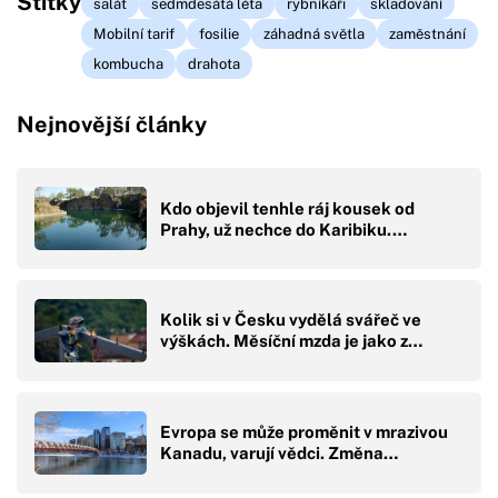
Štítky
salát
sedmdesátá léta
rybníkáři
skladování
Mobilní tarif
fosilie
záhadná světla
zaměstnání
kombucha
drahota
Nejnovější články
Kdo objevil tenhle ráj kousek od
Prahy, už nechce do Karibiku.…
Kolik si v Česku vydělá svářeč ve
výškách. Měsíční mzda je jako z…
Evropa se může proměnit v mrazivou
Kanadu, varují vědci. Změna…