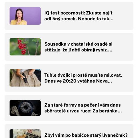
IQ test pozornosti: Zkuste najít
odlišný zámek. Nebude to tak…
Sousedka v chatařské osadě si
stěžuje, že jí děti obírají rybíz.…
Tuhle dvojici prostě musíte milovat.
Dnes ve 20:20 vytáhne Nova…
Za staré formy na pečení vám dnes
sběratelé urvou ruce: Za beránka…
Zbyl vám po babičce starý lívanečník?