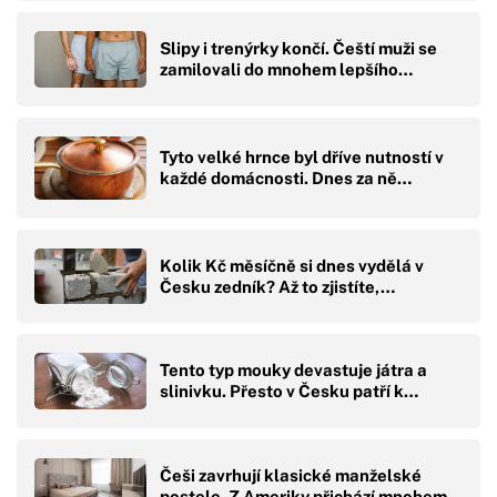
Slipy i trenýrky končí. Čeští muži se
zamilovali do mnohem lepšího…
Tyto velké hrnce byl dříve nutností v
každé domácnosti. Dnes za ně…
Kolik Kč měsíčně si dnes vydělá v
Česku zedník? Až to zjistíte,…
Tento typ mouky devastuje játra a
slinivku. Přesto v Česku patří k…
Češi zavrhují klasické manželské
postele. Z Ameriky přichází mnohem…