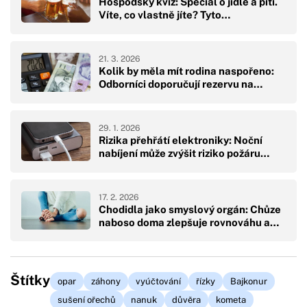
Hospodský kvíz: Speciál o jídle a pití.
Víte, co vlastně jíte? Tyto…
21. 3. 2026
Kolik by měla mít rodina naspořeno:
Odborníci doporučují rezervu na…
29. 1. 2026
Rizika přehřátí elektroniky: Noční
nabíjení může zvýšit riziko požáru…
17. 2. 2026
Chodidla jako smyslový orgán: Chůze
naboso doma zlepšuje rovnováhu a…
Štítky
opar
záhony
vyúčtování
řízky
Bajkonur
sušení ořechů
nanuk
důvěra
kometa