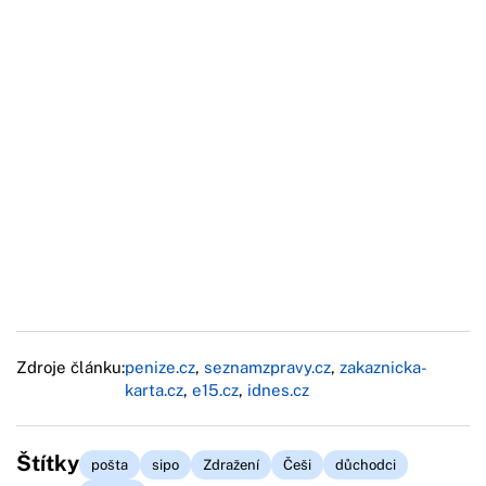
Zdroje článku:
penize.cz
,
seznamzpravy.cz
,
zakaznicka-
karta.cz
,
e15.cz
,
idnes.cz
Štítky
pošta
sipo
Zdražení
Češi
důchodci