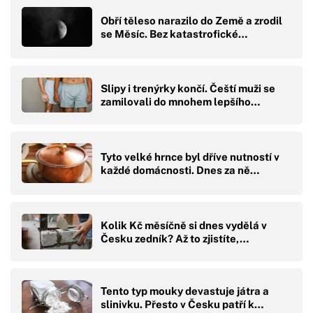
Obří těleso narazilo do Země a zrodil
se Měsíc. Bez katastrofické…
Slipy i trenýrky končí. Čeští muži se
zamilovali do mnohem lepšího…
Tyto velké hrnce byl dříve nutností v
každé domácnosti. Dnes za ně…
Kolik Kč měsíčně si dnes vydělá v
Česku zedník? Až to zjistíte,…
Tento typ mouky devastuje játra a
slinivku. Přesto v Česku patří k…