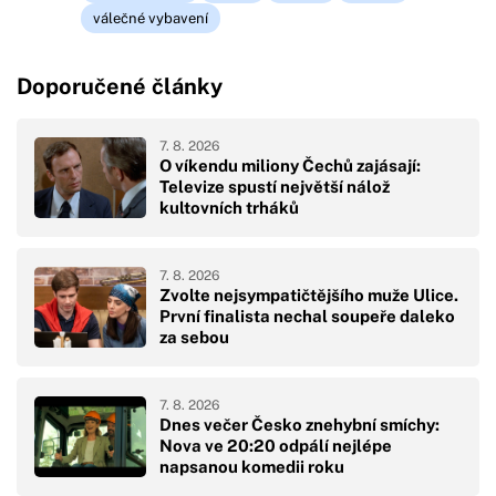
válečné vybavení
Doporučené články
7. 8. 2026
O víkendu miliony Čechů zajásají:
Televize spustí největší nálož
kultovních trháků
7. 8. 2026
Zvolte nejsympatičtějšího muže Ulice.
První finalista nechal soupeře daleko
za sebou
7. 8. 2026
Dnes večer Česko znehybní smíchy:
Nova ve 20:20 odpálí nejlépe
napsanou komedii roku