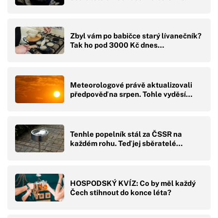
Zbyl vám po babičce starý lívanečník?
Tak ho pod 3000 Kč dnes…
Meteorologové právě aktualizovali
předpověď na srpen. Tohle vyděsí…
Tenhle popelník stál za ČSSR na
každém rohu. Teď jej sběratelé…
HOSPODSKÝ KVÍZ: Co by měl každý
Čech stihnout do konce léta?