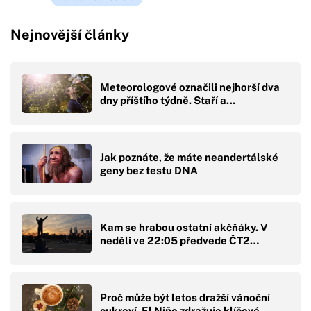
Nejnovější články
Meteorologové označili nejhorší dva
dny příštího týdně. Staří a…
Jak poznáte, že máte neandertálské
geny bez testu DNA
Kam se hrabou ostatní akčňáky. V
neděli ve 22:05 předvede ČT2…
Proč může být letos dražší vánoční
cukroví. El Niño zdražuje klíčové…