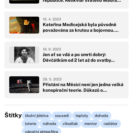
republice. Relikviář svatého Maura…
19. 4. 2023
Kateřina Medicejská byla původně
považována za krutou a bojovnou.…
18. 9. 2023
Jen ať se vdá a po smrti dobrý:
Děvčátkům od 2 let až do svatby…
28. 5. 2023
Přistání na Měsíci není jen jedna velká
konspirační teorie. Důkazů o…
Štítky
školní jídelna
sousedi
teploty
dohoda
loterie
náhoda
vlkodlak
mentor
radiátor
vánoční atmosféra