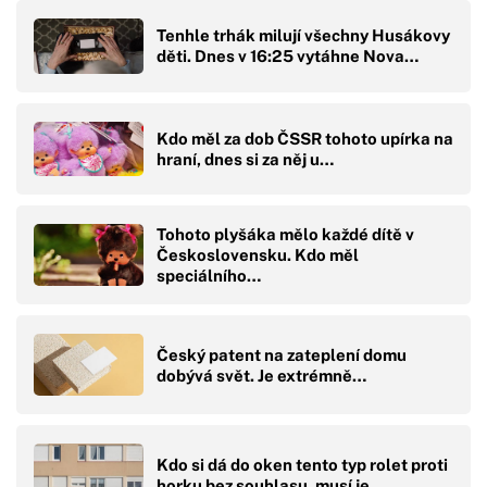
Tenhle trhák milují všechny Husákovy
děti. Dnes v 16:25 vytáhne Nova…
Kdo měl za dob ČSSR tohoto upírka na
hraní, dnes si za něj u…
Tohoto plyšáka mělo každé dítě v
Československu. Kdo měl
speciálního…
Český patent na zateplení domu
dobývá svět. Je extrémně…
Kdo si dá do oken tento typ rolet proti
horku bez souhlasu, musí je…