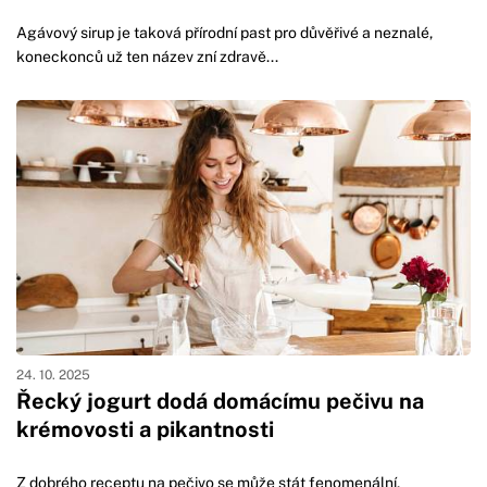
Agávový sirup je taková přírodní past pro důvěřivé a neznalé,
koneckonců už ten název zní zdravě...
24. 10. 2025
Řecký jogurt dodá domácímu pečivu na
krémovosti a pikantnosti
Z dobrého receptu na pečivo se může stát fenomenální,