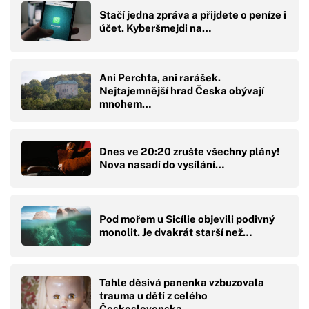
Stačí jedna zpráva a přijdete o peníze i
účet. Kyberšmejdi na…
Ani Perchta, ani rarášek.
Nejtajemnější hrad Česka obývají
mnohem…
Dnes ve 20:20 zrušte všechny plány!
Nova nasadí do vysílání…
Pod mořem u Sicílie objevili podivný
monolit. Je dvakrát starší než…
Tahle děsivá panenka vzbuzovala
trauma u dětí z celého
Československa…