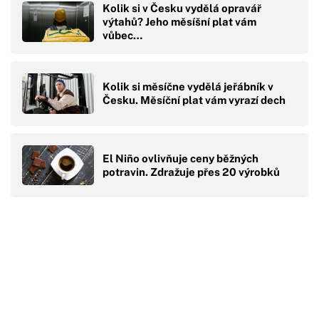
Kolik si v Česku vydělá opravář
výtahů? Jeho měsíšní plat vám
vůbec…
Kolik si měsíčne vydělá jeřábník v
Česku. Měsíční plat vám vyrazí dech
El Niño ovlivňuje ceny běžných
potravin. Zdražuje přes 20 výrobků