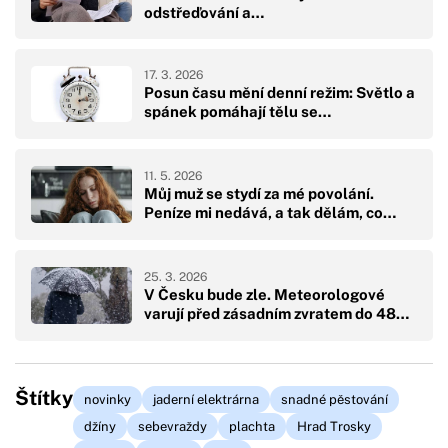
odstřeďování a…
17. 3. 2026
Posun času mění denní režim: Světlo a
spánek pomáhají tělu se…
11. 5. 2026
Můj muž se stydí za mé povolání.
Peníze mi nedává, a tak dělám, co…
25. 3. 2026
V Česku bude zle. Meteorologové
varují před zásadním zvratem do 48…
Štítky
novinky
jaderní elektrárna
snadné pěstování
džíny
sebevraždy
plachta
Hrad Trosky