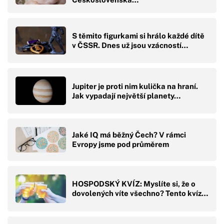
S těmito figurkami si hrálo každé dítě
v ČSSR. Dnes už jsou vzácností…
Jupiter je proti nim kulička na hraní.
Jak vypadají největší planety…
Jaké IQ má běžný Čech? V rámci
Evropy jsme pod průměrem
HOSPODSKÝ KVÍZ: Myslíte si, že o
dovolených víte všechno? Tento kvíz…