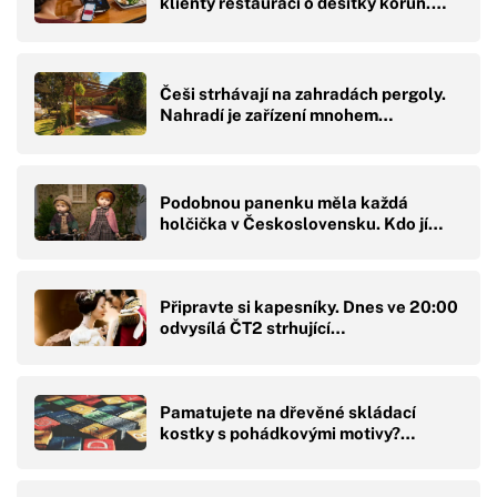
klienty restaurací o desítky korun.…
Češi strhávají na zahradách pergoly.
Nahradí je zařízení mnohem…
Podobnou panenku měla každá
holčička v Československu. Kdo jí…
Připravte si kapesníky. Dnes ve 20:00
odvysílá ČT2 strhující…
Pamatujete na dřevěné skládací
kostky s pohádkovými motivy?…