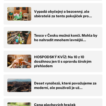
Vypadá obyčejný a bezcenný, ale
sběratelé za tento pokojíček pro…
Tesco v Česku možná končí. Mohla by
ho nahradit mnohem levnější…
HOSPODSKÝ KVÍZ: Na 10 z 10
dosáhnou jen ti s opravdu širokým
přehledem
Deset vynálezů, které považujeme za
moderní, ale používali je už…
Cena plechových hraček