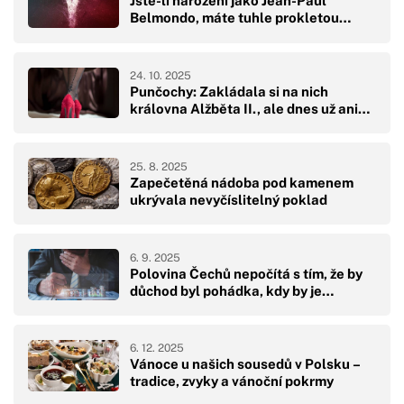
Jste-li narozeni jako Jean-Paul
Belmondo, máte tuhle prokletou…
24. 10. 2025
Punčochy: Zakládala si na nich
královna Alžběta II., ale dnes už ani…
25. 8. 2025
Zapečetěná nádoba pod kamenem
ukrývala nevyčíslitelný poklad
6. 9. 2025
Polovina Čechů nepočítá s tím, že by
důchod byl pohádka, kdy by je…
6. 12. 2025
Vánoce u našich sousedů v Polsku –
tradice, zvyky a vánoční pokrmy