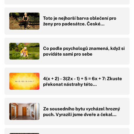
Toto je nejhorší barva oblečení pro
ženy pro padesátce. České…
Co podle psychologů znamená, když si
povídáte sami pro sebe
4(x + 2) - 3(2x - 1) + 5 = 6x + 7: Zkuste
překonat nástrahy této…
Ze sousedního bytu vycházel hrozný
puch. Vyrazili jsme dveře a čekal…