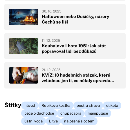
30. 10. 2025
Halloween nebo Dušičky, názory
Čechů se liší
11. 12. 2025
Koubalova Lhota 1951: Jak stát
popravoval lidi bez důkazů
21. 12. 2025
KVÍZ: 10 hudebních otázek, které
zvládnou jen ti, co někdy opravdu…
Štítky
návod
Rubikova kostka
pestrá strava
etiketa
péče o důchodce
chupacabra
manipulace
ústní voda
Litva
naložená s octem