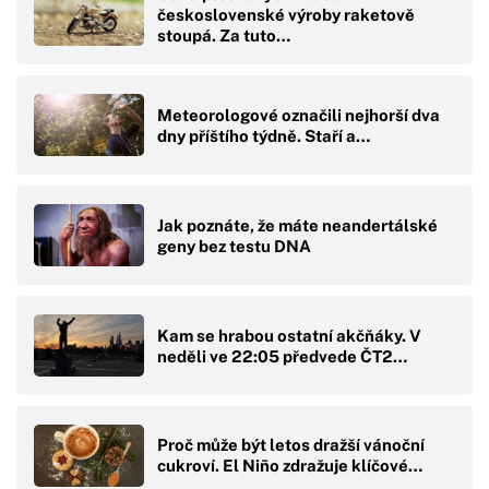
československé výroby raketově
stoupá. Za tuto…
Meteorologové označili nejhorší dva
dny příštího týdně. Staří a…
Jak poznáte, že máte neandertálské
geny bez testu DNA
Kam se hrabou ostatní akčňáky. V
neděli ve 22:05 předvede ČT2…
Proč může být letos dražší vánoční
cukroví. El Niño zdražuje klíčové…