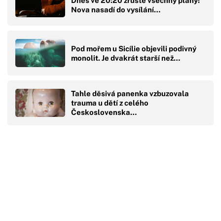
Dnes ve 20:20 zrušte všechny plány!
Nova nasadí do vysílání…
Pod mořem u Sicílie objevili podivný
monolit. Je dvakrát starší než…
Tahle děsivá panenka vzbuzovala
trauma u dětí z celého
Československa…