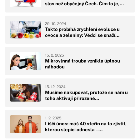
slov než obyčejný Čech. Čím to je,…
29. 10. 2024
Takto probíhá zrychlení evoluce u
ovoce a zeleniny: Vědci se snaží…
15. 2. 2025
Mikrovlnná trouba vznikla úplnou
náhodou
15. 12. 2024
Musíme nakupovat, protože se nám u
toho aktivují přirozené…
1. 2. 2025
Liščí únos: máš 40 vteřin na to zjistit,
kterou slepici odnesla –…