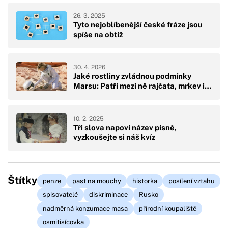
26. 3. 2025
Tyto nejoblíbenější české fráze jsou
spíše na obtíž
30. 4. 2026
Jaké rostliny zvládnou podmínky
Marsu: Patří mezi ně rajčata, mrkev i…
10. 2. 2025
Tři slova napoví název písně,
vyzkoušejte si náš kvíz
Štítky
penze
past na mouchy
historka
posílení vztahu
spisovatelé
diskriminace
Rusko
nadměrná konzumace masa
přírodní koupaliště
osmitisícovka