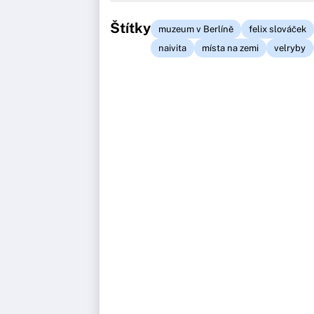
Štítky
muzeum v Berlíně
felix slováček
naivita
místa na zemi
velryby