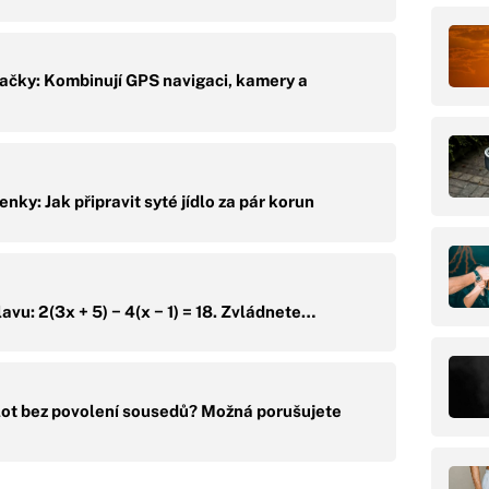
ačky: Kombinují GPS navigaci, kamery a
ky: Jak připravit syté jídlo za pár korun
avu: 2(3x + 5) − 4(x − 1) = 18. Zvládnete…
ot bez povolení sousedů? Možná porušujete