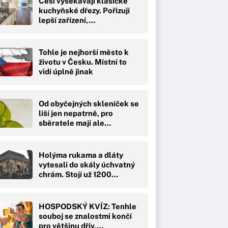
Češi vysekávají klasické
kuchyňské dřezy. Pořizují
lepší zařízení,…
Tohle je nejhorší město k
životu v Česku. Místní to
vidí úplně jinak
Od obyčejných skleniček se
liší jen nepatrně, pro
sběratele mají ale…
Holýma rukama a dláty
vytesali do skály úchvatný
chrám. Stojí už 1200…
HOSPODSKÝ KVÍZ: Tenhle
souboj se znalostmi končí
pro většinu dřív,…