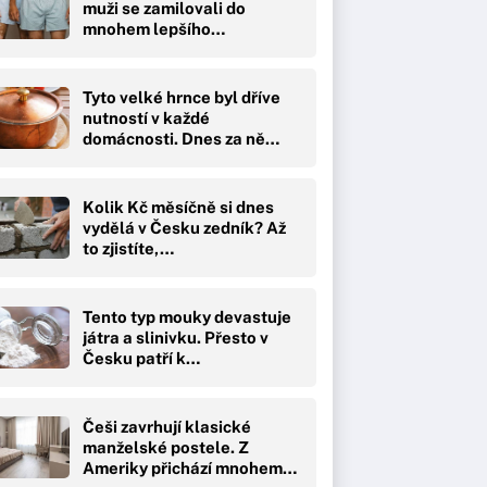
muži se zamilovali do
mnohem lepšího…
Tyto velké hrnce byl dříve
nutností v každé
domácnosti. Dnes za ně…
Kolik Kč měsíčně si dnes
vydělá v Česku zedník? Až
to zjistíte,…
Tento typ mouky devastuje
játra a slinivku. Přesto v
Česku patří k…
Češi zavrhují klasické
manželské postele. Z
Ameriky přichází mnohem…