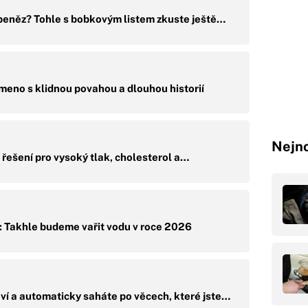
 peněz? Tohle s bobkovým listem zkuste ještě…
emeno s klidnou povahou a dlouhou historií
Nejno
í řešení pro vysoký tlak, cholesterol a…
: Takhle budeme vařit vodu v roce 2026
ví a automaticky saháte po věcech, které jste…