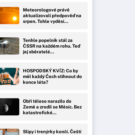
Meteorologové právě
aktualizovali předpověď na
srpen. Tohle vyděsí…
Tenhle popelník stál za
ČSSR na každém rohu. Teď
jej sběratelé…
HOSPODSKÝ KVÍZ: Co by
měl každý Čech stihnout do
konce léta?
Obří těleso narazilo do
Země a zrodil se Měsíc. Bez
katastrofické…
Slipy i trenýrky končí. Čeští