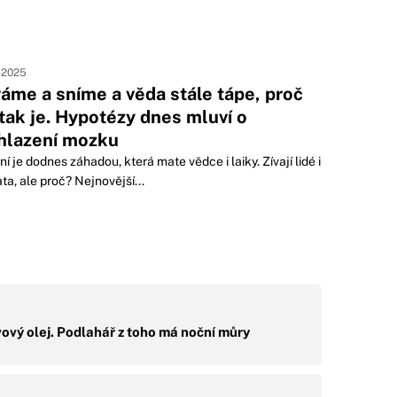
. 2025
váme a sníme a věda stále tápe, proč
 tak je. Hypotézy dnes mluví o
hlazení mozku
ní je dodnes záhadou, která mate vědce i laiky. Zívají lidé i
ata, ale proč? Nejnovější...
ový olej. Podlahář z toho má noční můry