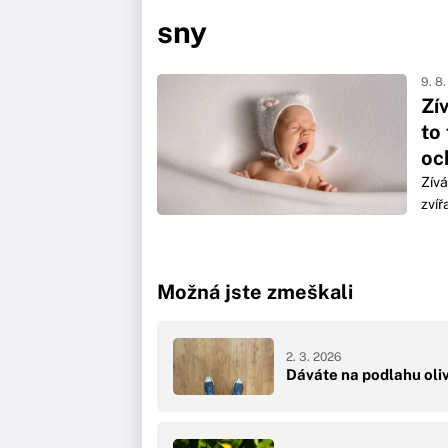
sny
9. 8
Zí
to
oc
Zívá
zvíř
Možná jste zmeškali
2. 3. 2026
Dáváte na podlahu oliv