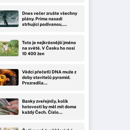
Dnes večer zrušte všechny
plány. Prima nasadí
strhující podívanou,…
Toto je nejkrásnější jméno
na světě. V Česku ho nosí
10 400 žen
Vědci přečetli DNA muže z
doby stavitelů pyramid.
Prozradila…
Banky zveřejnily, kolik
hotovosti by měl mít doma
každý Čech. Číslo…