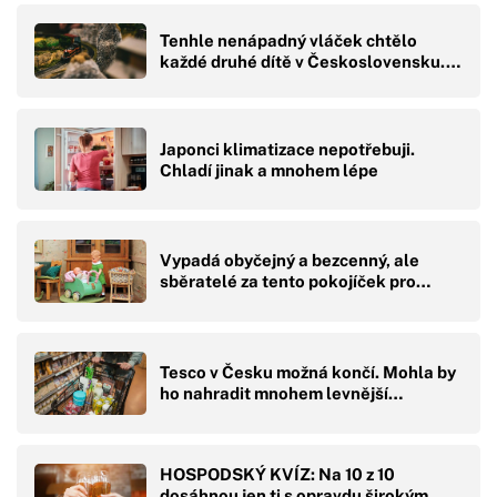
Tenhle nenápadný vláček chtělo
každé druhé dítě v Československu.…
Japonci klimatizace nepotřebuji.
Chladí jinak a mnohem lépe
Vypadá obyčejný a bezcenný, ale
sběratelé za tento pokojíček pro…
Tesco v Česku možná končí. Mohla by
ho nahradit mnohem levnější…
HOSPODSKÝ KVÍZ: Na 10 z 10
dosáhnou jen ti s opravdu širokým