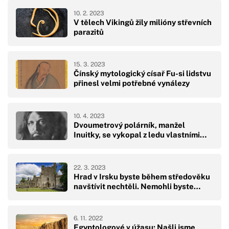
10. 2. 2023
V tělech Vikingů žily milióny střevních
parazitů
15. 3. 2023
Čínský mytologický císař Fu-si lidstvu
přinesl velmi potřebné vynálezy
10. 4. 2023
Dvoumetrový polárník, manžel
Inuitky, se vykopal z ledu vlastními…
22. 3. 2023
Hrad v Irsku byste během středověku
navštívit nechtěli. Nemohli byste…
6. 11. 2022
Egyptologové v úžasu: Našli jsme