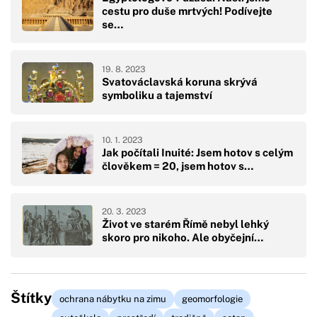
cestu pro duše mrtvých! Podívejte
se…
19. 8. 2023
Svatováclavská koruna skrývá
symboliku a tajemství
10. 1. 2023
Jak počítali Inuité: Jsem hotov s celým
člověkem = 20, jsem hotov s…
20. 3. 2023
Život ve starém Římě nebyl lehký
skoro pro nikoho. Ale obyčejní…
Štítky
ochrana nábytku na zimu
geomorfologie