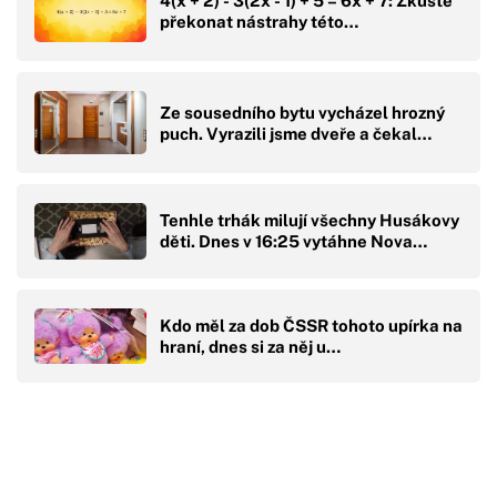
4(x + 2) - 3(2x - 1) + 5 = 6x + 7: Zkuste
překonat nástrahy této…
Ze sousedního bytu vycházel hrozný
puch. Vyrazili jsme dveře a čekal…
Tenhle trhák milují všechny Husákovy
děti. Dnes v 16:25 vytáhne Nova…
Kdo měl za dob ČSSR tohoto upírka na
hraní, dnes si za něj u…