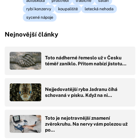
autoškola
prostředí
tradičně
satan
rybí konzervy
koupaliště
letecká nehoda
sycené nápoje
Nejnovější články
Toto nádherné řemeslo už v Česku
téměř zaniklo. Přitom nabízí jistotu…
Nejjedovatější ryba Jadranu číhá
schovaná v písku. Když na ni…
Toto je nejotravnější znamení
zvěrokruhu. Na nervy vám polezou už
po…