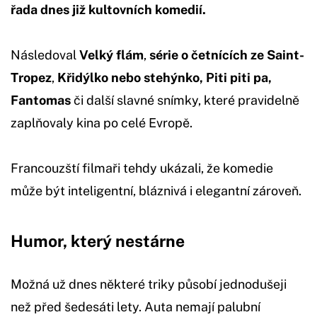
řada dnes již kultovních komedií.
Následoval
Velký flám
,
série o četnících ze Saint-
Tropez
,
Křidýlko nebo stehýnko, Piti piti pa,
Fantomas
či další slavné snímky, které pravidelně
zaplňovaly kina po celé Evropě.
Francouzští filmaři tehdy ukázali, že komedie
může být inteligentní, bláznivá i elegantní zároveň.
Humor, který nestárne
Možná už dnes některé triky působí jednodušeji
než před šedesáti lety. Auta nemají palubní