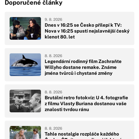
Doporučené články
9. 8. 2026
Dnes v 16:25 se Česko přilepí k TV:
Nova v 16:25 spustí nejslavnější český
klenot 80. let
8. 8. 2026
Legendární rodinný film Zachraňte
Willyho dostane remake. Známe
jména tvůrců i chystané změny
8. 8. 2026
Brutální retro fotokvíz: U 4. fotografie
z filmu Vlasty Buriana dostanou vaše
znalosti tvrdou ránu
8. 8. 2026
Tahle nostalgie rozpláče každého