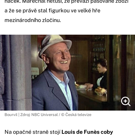
háček. Maréchal netuší, že převáží pašované zboží
a že se právě stal figurkou ve velké hře
mezinárodního zločinu.
Bourvil | Zdroj: NBC Universal / © Česká televize
Na opačné straně stojí
Louis de Funès coby