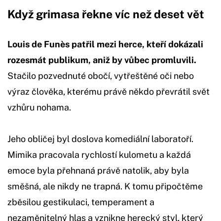
Když grimasa řekne víc než deset vět
Louis de Funès patřil mezi herce, kteří dokázali
rozesmát publikum, aniž by vůbec promluvili.
Stačilo pozvednuté obočí, vytřeštěné oči nebo
výraz člověka, kterému právě někdo převrátil svět
vzhůru nohama.
Jeho obličej byl doslova komediální laboratoří.
Mimika pracovala rychlostí kulometu a každá
emoce byla přehnaná právě natolik, aby byla
směšná, ale nikdy ne trapná. K tomu připočtěme
zběsilou gestikulaci, temperament a
nezaměnitelný hlas a vznikne herecký styl, který