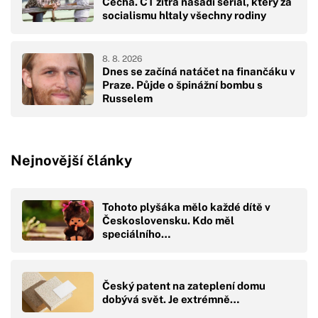
Čecha. ČT zítra nasadí seriál, který za
socialismu hltaly všechny rodiny
8. 8. 2026
Dnes se začíná natáčet na finančáku v
Praze. Půjde o špinážní bombu s
Russelem
Nejnovější články
Tohoto plyšáka mělo každé dítě v
Československu. Kdo měl
speciálního…
Český patent na zateplení domu
dobývá svět. Je extrémně…