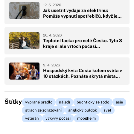
12. 5. 2026
Jak ušetřit výdaje za elektřinu:
Pomůže vypnutí spotřebičů, když je…
26. 4. 2026
Teplotní facka pro celé Česko. Tyto 3
kraje si ale vrtoch počasí…
9. 4. 2026
Hospodský kvíz: Cesta kolem světa v
10 otázkách. Poznáte skrytá místa…
Štítky
vyprané prádlo
náledí
buchtičky se šódo
asie
strach ze zdražování
anglický buldok
svět
veterán
výkyvy počasí
mobilheim