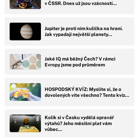
v ČSSR. Dnes už jsou vzácností…
Jupiter je proti nim kulička na hraní.
Jak vypadají největší planety…
Jaké IQ má běžný Čech? V rámci
Evropy jsme pod průměrem
HOSPODSKÝ KVÍZ: Myslíte si, že o
dovolených víte všechno? Tento kvíz…
Kolik si v Česku vydělá opravář
výtahů? Jeho měsíšní plat vám
vůbec…