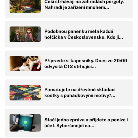
Češi strhávají na zahradách pergoly.
Nahradí je zařízení mnohem…
Podobnou panenku měla každá
holčička v Československu. Kdo jí…
Připravte si kapesníky. Dnes ve 20:00
odvysílá ČT2 strhující…
Pamatujete na dřevěné skládací
kostky s pohádkovými motivy?…
Stačí jedna zpráva a přijdete o peníze i
účet. Kyberšmejdi na…