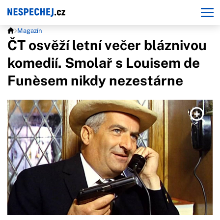
Magazín
ČT osvěží letní večer bláznivou
komedií. Smolař s Louisem de
Funèsem nikdy nezestárne