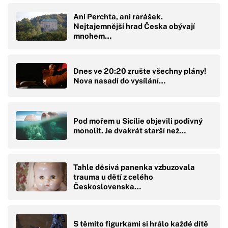
Ani Perchta, ani rarášek.
Nejtajemnější hrad Česka obývají
mnohem…
Dnes ve 20:20 zrušte všechny plány!
Nova nasadí do vysílání…
Pod mořem u Sicílie objevili podivný
monolit. Je dvakrát starší než…
Tahle děsivá panenka vzbuzovala
trauma u dětí z celého
Československa…
S těmito figurkami si hrálo každé dítě