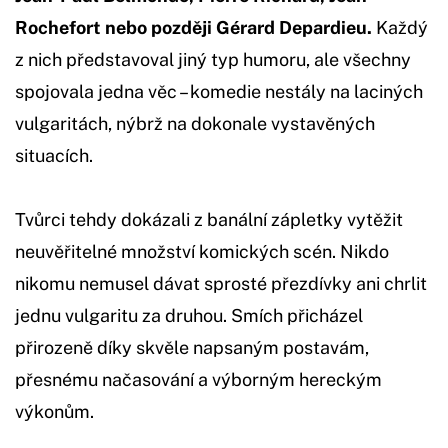
Rochefort nebo později Gérard Depardieu.
Každý
z nich představoval jiný typ humoru, ale všechny
spojovala jedna věc – komedie nestály na laciných
vulgaritách, nýbrž na dokonale vystavěných
situacích.
Tvůrci tehdy dokázali z banální zápletky vytěžit
neuvěřitelné množství komických scén. Nikdo
nikomu nemusel dávat sprosté přezdívky ani chrlit
jednu vulgaritu za druhou. Smích přicházel
přirozeně díky skvěle napsaným postavám,
přesnému načasování a výborným hereckým
výkonům.