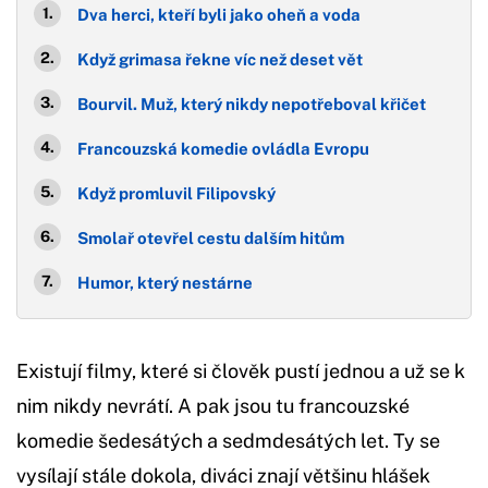
Dva herci, kteří byli jako oheň a voda
Když grimasa řekne víc než deset vět
Bourvil. Muž, který nikdy nepotřeboval křičet
Francouzská komedie ovládla Evropu
Když promluvil Filipovský
Smolař otevřel cestu dalším hitům
Humor, který nestárne
Existují filmy, které si člověk pustí jednou a už se k
nim nikdy nevrátí. A pak jsou tu francouzské
komedie šedesátých a sedmdesátých let. Ty se
vysílají stále dokola, diváci znají většinu hlášek