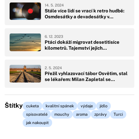
14. 5. 2024
Stále více lidí se vrací k retro hudbě:
Osmdesátky a devadesátky v…
6. 12. 2023
Ptáci dokáží migrovat desetitisíce
kilometrů. Tajemství jejich…
2. 5. 2024
Přežil vyhlazovací tábor Osvětim, stal
se lékařem: Milan Zapletal se…
Štítky
cuketa
kvalitní spánek
výdaje
jídlo
spisovatelé
mouchy
aroma
zprávy
Turci
jak nakoupit