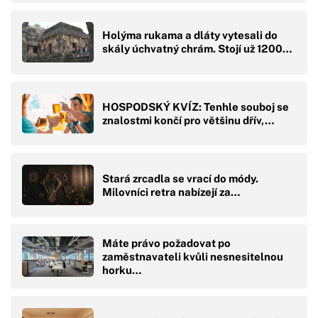
Holýma rukama a dláty vytesali do
skály úchvatný chrám. Stojí už 1200…
HOSPODSKÝ KVÍZ: Tenhle souboj se
znalostmi končí pro většinu dřív,…
Stará zrcadla se vrací do módy.
Milovníci retra nabízejí za…
Máte právo požadovat po
zaměstnavateli kvůli nesnesitelnou
horku…