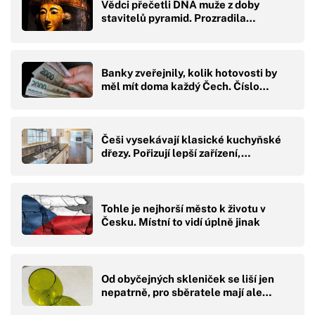
Vědci přečetli DNA muže z doby
stavitelů pyramid. Prozradila…
Banky zveřejnily, kolik hotovosti by
měl mít doma každý Čech. Číslo…
Češi vysekávají klasické kuchyňské
dřezy. Pořizují lepší zařízení,…
Tohle je nejhorší město k životu v
Česku. Místní to vidí úplně jinak
Od obyčejných skleniček se liší jen
nepatrně, pro sběratele mají ale…