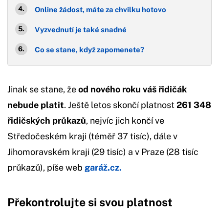
Online žádost, máte za chvilku hotovo
Vyzvednutí je také snadné
Co se stane, když zapomenete?
Jinak se stane, že
od nového roku váš řidičák
nebude platit
. Ještě letos skončí platnost
261 348
řidičských průkazů
, nejvíc jich končí ve
Středočeském kraji (téměř 37 tisíc), dále v
Jihomoravském kraji (29 tisíc) a v Praze (28 tisíc
průkazů), píše web
garáž.cz.
Překontrolujte si svou platnost