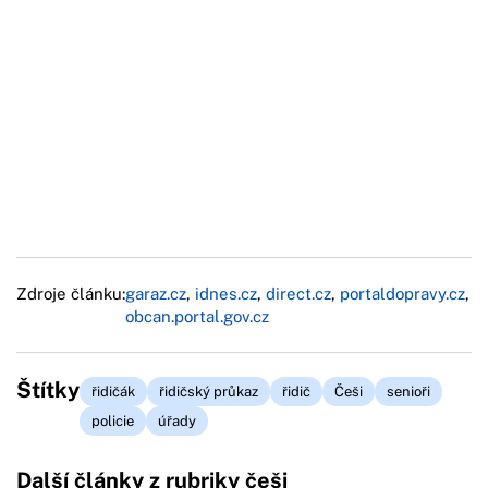
Zdroje článku:
garaz.cz
,
idnes.cz
,
direct.cz
,
portaldopravy.cz
,
obcan.portal.gov.cz
Štítky
řidičák
řidičský průkaz
řidič
Češi
senioři
policie
úřady
Další články z rubriky češi