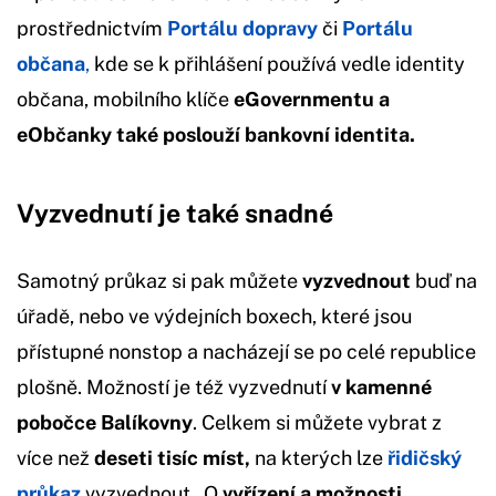
prostřednictvím
Portálu dopravy
či
Portálu
občana
,
kde se k přihlášení používá vedle identity
občana, mobilního klíče
eGovernmentu a
eObčanky také poslouží bankovní identita.
Vyzvednutí je také snadné
Samotný průkaz si pak můžete
vyzvednout
buď na
úřadě, nebo ve výdejních boxech, které jsou
přístupné nonstop a nacházejí se po celé republice
plošně. Možností je též vyzvednutí
v kamenné
pobočce Balíkovny
. Celkem si můžete vybrat z
více než
deseti tisíc míst,
na kterých lze
řidičský
průkaz
vyzvednout. O
vyřízení a možnosti