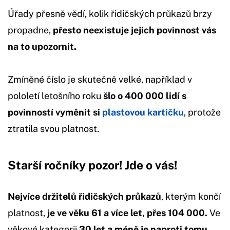
Úřady přesně vědí, kolik řidičských průkazů brzy
propadne,
přesto neexistuje jejich povinnost vás
na to upozornit.
Zmíněné číslo je skutečně velké, například v
pololetí letošního roku
šlo o 400 000 lidí s
povinností vyměnit si
plastovou kartičku
, protože
ztratila svou platnost.
Starší ročníky pozor! Jde o vás!
Nejvíce držitelů řidičských průkazů
, kterým končí
platnost,
je ve věku 61 a více let, přes 104 000.
Ve
věkové kategorii
30 let a méně je naproti tomu