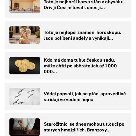
Toto je nejhorší barva stěn v obýváku.
Dřív ji Češi milovali, dnes ji…
Toto je nejlepší znamení horoskopu.
Jsou políbení anděly a vynikají…
Kdo má doma tuhle českou sadu,
může chtít po sběratelích až 1 000
000…
Vědci popsali, jak se ptáci spravedlivě
střídají ve vedení hejna
Starožitníci se dnes mohou utlouci po
starých hmoždířích. Bronzový…