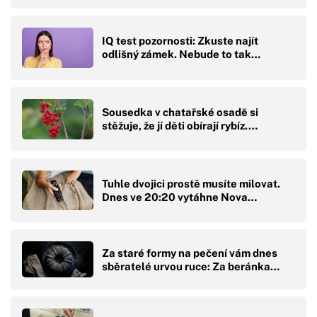
IQ test pozornosti: Zkuste najít
odlišný zámek. Nebude to tak…
Sousedka v chatařské osadě si
stěžuje, že jí děti obírají rybíz.…
Tuhle dvojici prostě musíte milovat.
Dnes ve 20:20 vytáhne Nova…
Za staré formy na pečení vám dnes
sběratelé urvou ruce: Za beránka…