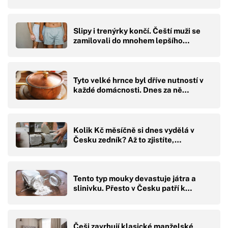
Slipy i trenýrky končí. Čeští muži se
zamilovali do mnohem lepšího…
Tyto velké hrnce byl dříve nutností v
každé domácnosti. Dnes za ně…
Kolik Kč měsíčně si dnes vydělá v
Česku zedník? Až to zjistíte,…
Tento typ mouky devastuje játra a
slinivku. Přesto v Česku patří k…
Češi zavrhují klasické manželské