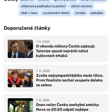
silikonová podložka na pečení
zdraví seniora
sběr v lese
vyvlastnění domů
výroba
pokožka
Doporučené články
7. 8. 2026
O víkendu miliony Čechů zajásají:
Televize spustí největší nálož
kultovních trháků
7. 8. 2026
Zvolte nejsympatičtějšího muže Ulice.
První finalista nechal soupeře daleko
za sebou
7. 8. 2026
Dnes večer Česko znehybní smíchy:
Nova ve 20:20 odpálí nejlépe