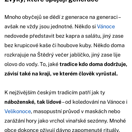
Mnoho obyčejů se dědí z generace na generaci –
avšak ne vždy jsou jednotné. Někdo si
Vánoce
nedovede představit bez kapra a salátu, jiný zase
bez krupicové kaše či houbove kuby. Někdo doma
rozkrajuje na Štědrý večer jablíčko, jiný zase lije
olovo do vody. To, jaké
tradice kdo doma dodržuje,
závisí také na kraji, ve kterém člověk vyrůstal.
K nejživějším českým tradicím patří jak ty
náboženské, tak lidové
– od koledování na Vánoce i
Velikonoce
, masopustní průvod v maskách nebo
zarážání hory jako vrchol vinařské sezónny. Mnohé
obce dokonce oživují dávno zapomenuté rituály,