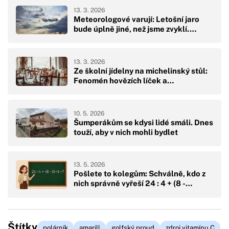
13. 3. 2026
Meteorologové varují: Letošní jaro
bude úplně jiné, než jsme zvyklí.…
13. 3. 2026
Ze školní jídelny na michelinský stůl:
Fenomén hovězích líček a…
10. 5. 2026
Šumperákům se kdysi lidé smáli. Dnes
touží, aby v nich mohli bydlet
13. 5. 2026
Pošlete to kolegům: Schválně, kdo z
nich správně vyřeší 24 : 4 + (8 -…
Štítky
polárník
amarill
golfský proud
zdroj vitamínu C