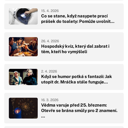
15. 4. 2026
Co se stane, když nasypete prací
prášek do toalety: Pomůže uvolnit…
26. 4. 2026
Hospodský kvíz, který dal zabrat i
těm, kteří ho vymýšleli
2. 4. 2026
Když se humor potká s fantazií: Jak
utopit dr. Mráčka stále funguje…
16. 3. 2026
Vědma varuje před 25. březnem:
Otevře se brána smůly pro 2 znamení.
…