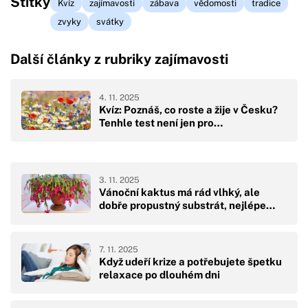
Štítky
Kvíz
zajímavosti
zábava
vědomosti
tradice
zvyky
svátky
Další články z rubriky zajímavosti
4. 11. 2025
Kvíz: Poznáš, co roste a žije v Česku?
Tenhle test není jen pro…
3. 11. 2025
Vánoční kaktus má rád vlhký, ale
dobře propustný substrát, nejlépe…
7. 11. 2025
Když udeří krize a potřebujete špetku
relaxace po dlouhém dni