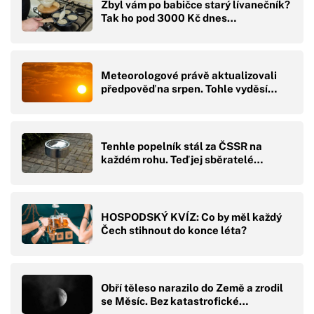
Zbyl vám po babičce starý lívanečník?
Tak ho pod 3000 Kč dnes…
Meteorologové právě aktualizovali
předpověď na srpen. Tohle vyděsí…
Tenhle popelník stál za ČSSR na
každém rohu. Teď jej sběratelé…
HOSPODSKÝ KVÍZ: Co by měl každý
Čech stihnout do konce léta?
Obří těleso narazilo do Země a zrodil
se Měsíc. Bez katastrofické…