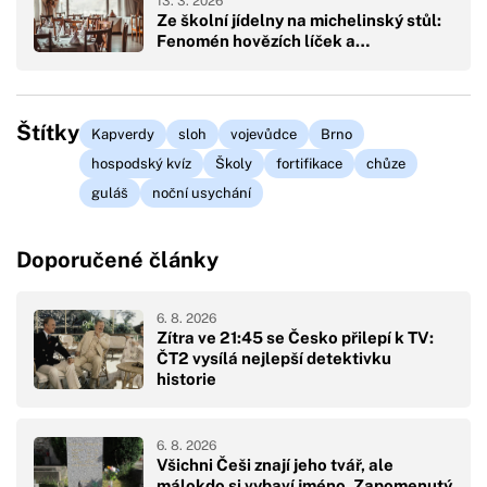
13. 3. 2026
Ze školní jídelny na michelinský stůl:
Fenomén hovězích líček a…
Štítky
Kapverdy
sloh
vojevůdce
Brno
hospodský kvíz
Školy
fortifikace
chůze
guláš
noční usychání
Doporučené články
6. 8. 2026
Zítra ve 21:45 se Česko přilepí k TV:
ČT2 vysílá nejlepší detektivku
historie
6. 8. 2026
Všichni Češi znají jeho tvář, ale
málokdo si vybaví jméno. Zapomenutý