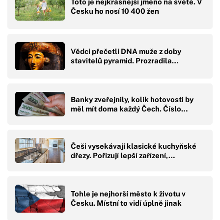
Toto je nejkrásnější jméno na světě. V
Česku ho nosí 10 400 žen
Vědci přečetli DNA muže z doby
stavitelů pyramid. Prozradila…
Banky zveřejnily, kolik hotovosti by
měl mít doma každý Čech. Číslo…
Češi vysekávají klasické kuchyňské
dřezy. Pořizují lepší zařízení,…
Tohle je nejhorší město k životu v
Česku. Místní to vidí úplně jinak