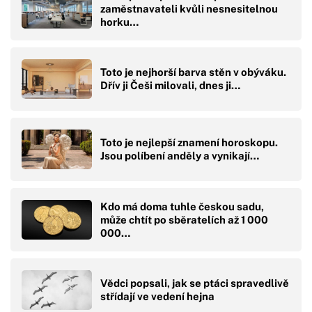
zaměstnavateli kvůli nesnesitelnou
horku…
Toto je nejhorší barva stěn v obýváku.
Dřív ji Češi milovali, dnes ji…
Toto je nejlepší znamení horoskopu.
Jsou políbení anděly a vynikají…
Kdo má doma tuhle českou sadu,
může chtít po sběratelích až 1 000
000…
Vědci popsali, jak se ptáci spravedlivě
střídají ve vedení hejna