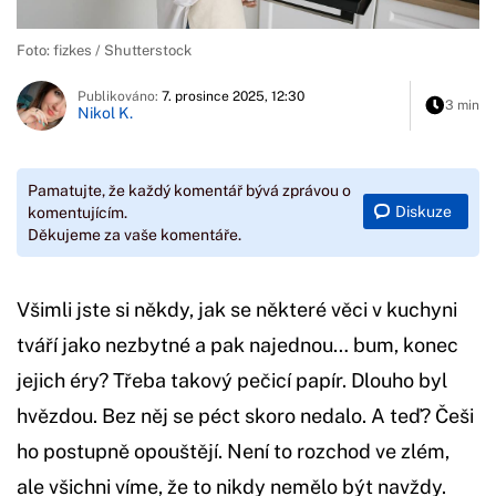
Foto: fizkes / Shutterstock
Publikováno:
7. prosince 2025, 12:30
3 min
Nikol K.
Pamatujte, že každý komentář bývá zprávou o
Diskuze
komentujícím.
Děkujeme za vaše komentáře.
Všimli jste si někdy, jak se některé věci v kuchyni
tváří jako nezbytné a pak najednou… bum, konec
jejich éry? Třeba takový pečicí papír. Dlouho byl
hvězdou. Bez něj se péct skoro nedalo. A teď? Češi
ho postupně opouštějí. Není to rozchod ve zlém,
ale všichni víme, že to nikdy nemělo být navždy.