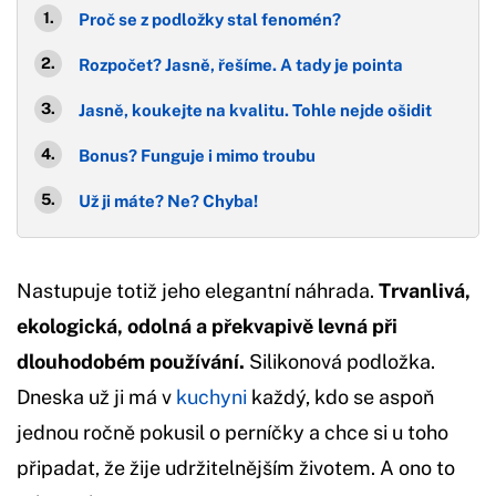
Proč se z podložky stal fenomén?
Rozpočet? Jasně, řešíme. A tady je pointa
Jasně, koukejte na kvalitu. Tohle nejde ošidit
Bonus? Funguje i mimo troubu
Už ji máte? Ne? Chyba!
Nastupuje totiž jeho elegantní náhrada.
Trvanlivá,
ekologická, odolná a překvapivě levná při
dlouhodobém používání.
Silikonová podložka.
Dneska už ji má v
kuchyni
každý, kdo se aspoň
jednou ročně pokusil o perníčky a chce si u toho
připadat, že žije udržitelnějším životem. A ono to