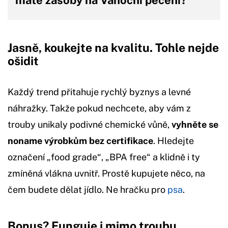
Jasně, koukejte na kvalitu. Tohle nejde
ošidit
Každý trend přitahuje rychlý byznys a levné
náhražky. Takže pokud nechcete, aby vám z
trouby unikaly podivné chemické vůně,
vyhněte se
noname výrobkům bez certifikace
. Hledejte
označení „food grade“, „BPA free“ a klidně i ty
zmíněná vlákna uvnitř. Prostě kupujete něco, na
čem budete dělat jídlo. Ne hračku pro
psa
.
Bonus? Funguje i mimo troubu