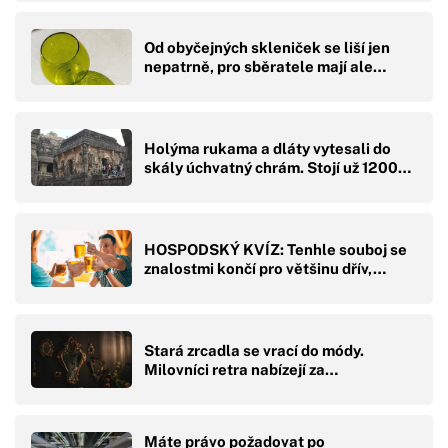
Od obyčejných skleniček se liší jen
nepatrně, pro sběratele mají ale…
Holýma rukama a dláty vytesali do
skály úchvatný chrám. Stojí už 1200…
HOSPODSKÝ KVÍZ: Tenhle souboj se
znalostmi končí pro většinu dřív,…
Stará zrcadla se vrací do módy.
Milovníci retra nabízejí za…
Máte právo požadovat po