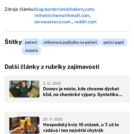
Zdroje článku:
blog.borderlandsbakery.com
,
inthekitchenwithmatt.com
,
zerowasteco.com.
,
reddit.com
Štítky
pečení
silikonová podložka na pečení
pečicí papír
úspora
Další články z rubriky zajímavosti
2. 12. 2025
Domov je místo, kde chceme dýchat
klid, ne chemické výpary. Syntetika…
23. 11. 2025
Hospodský kvíz: 10 otázek, u 7. už to
vzdává i ten největší chytrák