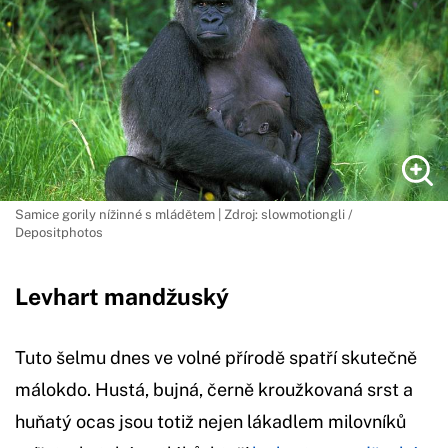
Samice gorily nížinné s mládětem | Zdroj: slowmotiongli /
Depositphotos
Levhart mandžuský
Tuto šelmu dnes ve volné přírodě spatří skutečně
málokdo. Hustá, bujná, černě kroužkovaná srst a
huňatý ocas jsou totiž nejen lákadlem milovníků