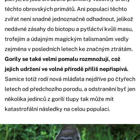
těchto obrovských primátů. Ani populaci těchto
zvířat není snadné jednoznačně odhadnout, jelikož
nedávné zásahy do biotopu a pytláctví kvůli masu,
trofejím a údajným magickým talismanům vedly
zejména v posledních letech ke značným ztrátám.
Gorily se také velmi pomalu rozmnožují, což
jejich udržení ve volné přírodě příliš nepřispívá.
Samice totiž rodí nová mláďata nejdříve po čtyřech
letech od předchozího porodu, a odstranění byť jen
několika jedinců z gorilí tlupy tak může mít
katastrofální následky na celou populaci.