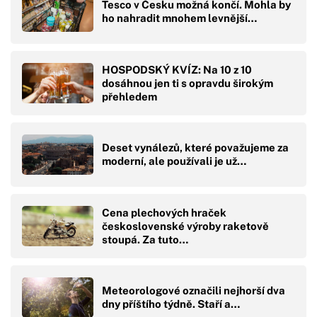
Tesco v Česku možná končí. Mohla by
ho nahradit mnohem levnější…
HOSPODSKÝ KVÍZ: Na 10 z 10
dosáhnou jen ti s opravdu širokým
přehledem
Deset vynálezů, které považujeme za
moderní, ale používali je už…
Cena plechových hraček
československé výroby raketově
stoupá. Za tuto…
Meteorologové označili nejhorší dva
dny příštího týdně. Staří a…