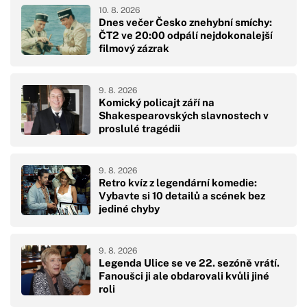
10. 8. 2026
Dnes večer Česko znehybní smíchy:
ČT2 ve 20:00 odpálí nejdokonalejší
filmový zázrak
9. 8. 2026
Komický policajt září na
Shakespearovských slavnostech v
proslulé tragédii
9. 8. 2026
Retro kvíz z legendární komedie:
Vybavte si 10 detailů a scének bez
jediné chyby
9. 8. 2026
Legenda Ulice se ve 22. sezóně vrátí.
Fanoušci ji ale obdarovali kvůli jiné
roli