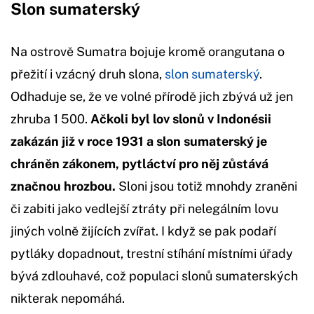
Slon sumaterský
Na ostrově Sumatra bojuje kromě orangutana o
přežití i vzácný druh slona,
slon sumaterský
.
Odhaduje se, že ve volné přírodě jich zbývá už jen
zhruba 1 500.
Ačkoli byl lov slonů v Indonésii
zakázán již v roce 1931 a slon sumaterský je
chráněn zákonem, pytláctví pro něj zůstává
značnou hrozbou.
Sloni jsou totiž mnohdy zraněni
či zabiti jako vedlejší ztráty při nelegálním lovu
jiných volně žijících zvířat. I když se pak podaří
pytláky dopadnout, trestní stíhání místními úřady
bývá zdlouhavé, což populaci slonů sumaterských
nikterak nepomáhá.