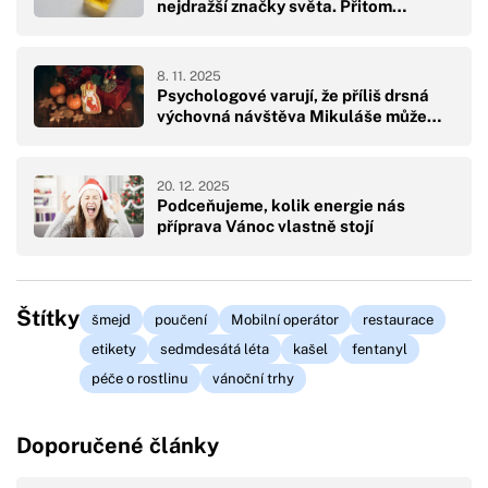
nejdražší značky světa. Přitom…
8. 11. 2025
Psychologové varují, že příliš drsná
výchovná návštěva Mikuláše může…
20. 12. 2025
Podceňujeme, kolik energie nás
příprava Vánoc vlastně stojí
Štítky
šmejd
poučení
Mobilní operátor
restaurace
etikety
sedmdesátá léta
kašel
fentanyl
péče o rostlinu
vánoční trhy
Doporučené články