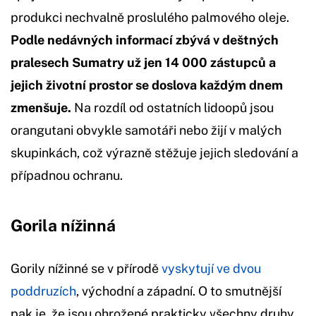
produkci nechvalně proslulého palmového oleje.
Podle nedávných informací zbývá v deštných
pralesech Sumatry už jen 14 000 zástupců a
jejich životní prostor se doslova každým dnem
zmenšuje.
Na rozdíl od ostatních lidoopů jsou
orangutani obvykle samotáři nebo žijí v malých
skupinkách, což výrazně stěžuje jejich sledování a
případnou ochranu.
Gorila nížinná
Gorily nížinné se v přírodě
vyskytují ve dvou
poddruzích
, východní a západní. O to smutnější
pak je, že jsou ohrožené prakticky všechny druhy