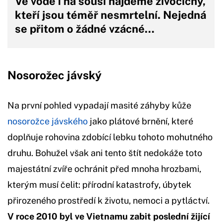
Ve vodě i na souši najdeme živočichy,
kteří jsou téměř nesmrtelní. Nejedná
se přitom o žádné vzácné…
Nosorožec jávský
Na první pohled vypadají masité záhyby kůže
nosorožce jávského
jako plátové brnění, které
doplňuje rohovina zdobící lebku tohoto mohutného
druhu. Bohužel však ani tento štít nedokáže toto
majestátní zvíře ochránit před mnoha hrozbami,
kterým musí čelit: přírodní katastrofy, úbytek
přirozeného prostředí k životu, nemoci a pytláctví.
V roce 2010 byl ve Vietnamu zabit poslední žijící