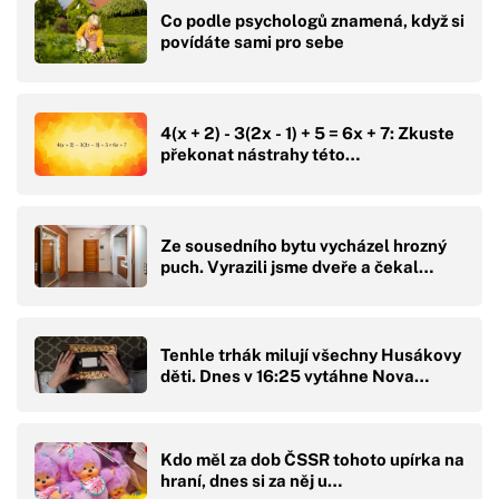
Co podle psychologů znamená, když si
povídáte sami pro sebe
4(x + 2) - 3(2x - 1) + 5 = 6x + 7: Zkuste
překonat nástrahy této…
Ze sousedního bytu vycházel hrozný
puch. Vyrazili jsme dveře a čekal…
Tenhle trhák milují všechny Husákovy
děti. Dnes v 16:25 vytáhne Nova…
Kdo měl za dob ČSSR tohoto upírka na
hraní, dnes si za něj u…