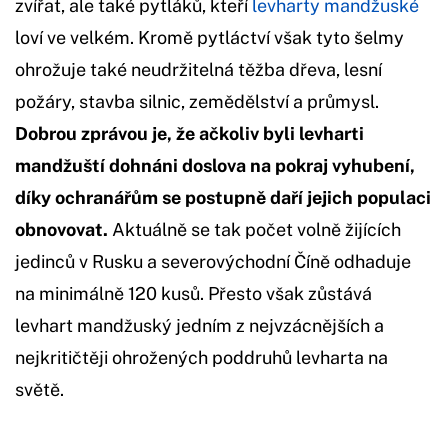
zvířat, ale také pytláků, kteří
levharty mandžuské
loví ve velkém. Kromě pytláctví však tyto šelmy
ohrožuje také neudržitelná těžba dřeva, lesní
požáry, stavba silnic, zemědělství a průmysl.
Dobrou zprávou je, že ačkoliv byli levharti
mandžuští dohnáni doslova na pokraj vyhubení,
díky ochranářům se postupně daří jejich populaci
obnovovat.
Aktuálně se tak počet volně žijících
jedinců v Rusku a severovýchodní Číně odhaduje
na minimálně 120 kusů. Přesto však zůstává
levhart mandžuský jedním z nejvzácnějších a
nejkritičtěji ohrožených poddruhů levharta na
světě.