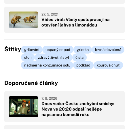
27. 5. 2021
Video virál: Včely spolupracují na
otevření lahve s limonádou
Štítky
grilování
ucpaný odpad
griotka
levná dovolená
sloh
zdravý životní styl
čísla
nadměrná konzumace soli.
podklad
kouřová chuť
Doporučené články
7. 8. 2026
Dnes večer Česko znehybní smíchy:
Nova ve 20:20 odpálí nejlépe
napsanou komedii roku