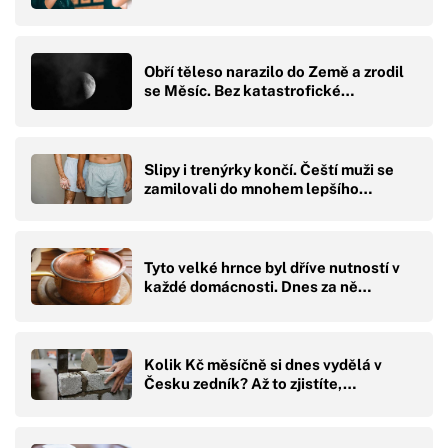
Obří těleso narazilo do Země a zrodil
se Měsíc. Bez katastrofické…
Slipy i trenýrky končí. Čeští muži se
zamilovali do mnohem lepšího…
Tyto velké hrnce byl dříve nutností v
každé domácnosti. Dnes za ně…
Kolik Kč měsíčně si dnes vydělá v
Česku zedník? Až to zjistíte,…