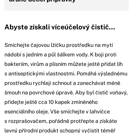
Abyste získali víceúčelový čistič…
Smíchejte čajovou lžičku prostředku na mytí
nádobí s jedním a půl šálkem vody. K boji proti
bakteriím, virům a plísním můžete ještě přidat líh
s antiseptickými vlastnostmi. Pomáhá výslednému
prostředku rychleji schnout a zanechávat méně
šmouh na povrchové úpravě. Aby byl čistič voňavý,
přidejte ještě cca 10 kapek zmíněného
esenciálního oleje. Vše smíchejte v lahvičce
s rozprašovačem, pořádně protřepte a získáte
levný přírodní produkt schopný vyčistit téměř