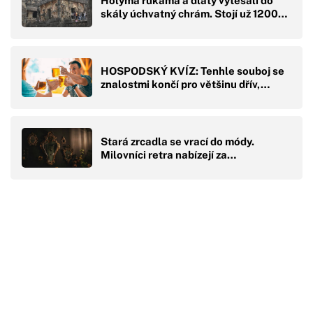
Holýma rukama a dláty vytesali do
skály úchvatný chrám. Stojí už 1200…
HOSPODSKÝ KVÍZ: Tenhle souboj se
znalostmi končí pro většinu dřív,…
Stará zrcadla se vrací do módy.
Milovníci retra nabízejí za…