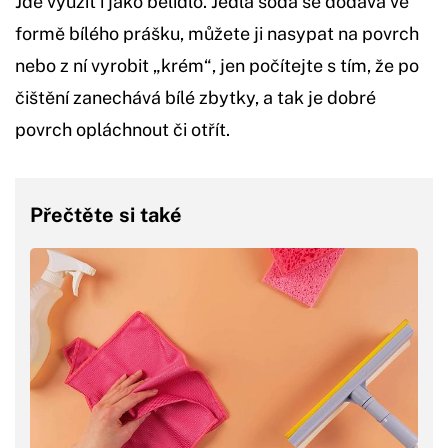
Jde využít i jako bělidlo. Jedlá soda se dodává ve
formě bílého prášku, můžete ji nasypat na povrch
nebo z ní vyrobit „krém“, jen počítejte s tím, že po
čištění zanechává bílé zbytky, a tak je dobré
povrch opláchnout či otřít.
Přečtěte si také