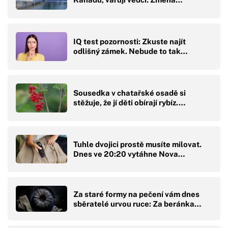
IQ test pozornosti: Zkuste najít
odlišný zámek. Nebude to tak…
Sousedka v chatařské osadě si
stěžuje, že jí děti obírají rybíz.…
Tuhle dvojici prostě musíte milovat.
Dnes ve 20:20 vytáhne Nova…
Za staré formy na pečení vám dnes
sběratelé urvou ruce: Za beránka…