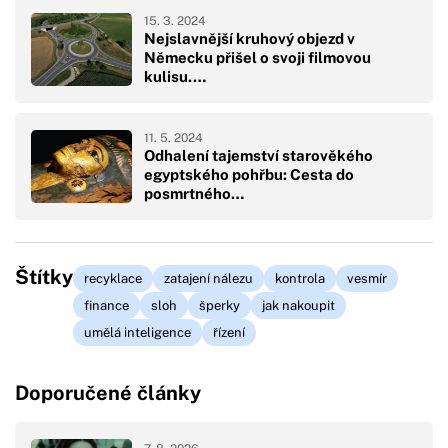
15. 3. 2024
Nejslavnější kruhový objezd v
Německu přišel o svoji filmovou
kulisu.…
11. 5. 2024
Odhalení tajemství starověkého
egyptského pohřbu: Cesta do
posmrtného…
Štítky
recyklace
zatajení nálezu
kontrola
vesmír
finance
sloh
šperky
jak nakoupit
umělá inteligence
řízení
Doporučené články