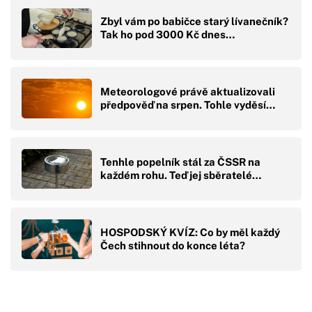
Zbyl vám po babičce starý lívanečník?
Tak ho pod 3000 Kč dnes…
Meteorologové právě aktualizovali
předpověď na srpen. Tohle vyděsí…
Tenhle popelník stál za ČSSR na
každém rohu. Teď jej sběratelé…
HOSPODSKÝ KVÍZ: Co by měl každý
Čech stihnout do konce léta?