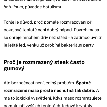
botulinum
, původce botulismu.
Tohle je důvod, proč pomalé rozmrazování při
pokojové teplotě není dobrý nápad. Povrch masa
se ohřeje mnohem dřív než střed – a zatímco uvnitř
je ještě led, venku už probíhá bakteriální party.
Proč je rozmrazený steak často
gumový
Ale bezpečnost není jediný problém.
Špatně
rozmrazené maso prostě nechutná tak dobře.
A
má to logické vysvětlení. Když maso rozmrazujete
pomalu při vyšších teplotách, ledové krystaly