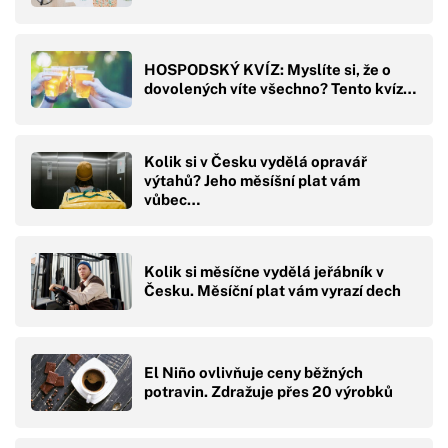
HOSPODSKÝ KVÍZ: Myslíte si, že o
dovolených víte všechno? Tento kvíz…
Kolik si v Česku vydělá opravář
výtahů? Jeho měsíšní plat vám
vůbec…
Kolik si měsíčne vydělá jeřábník v
Česku. Měsíční plat vám vyrazí dech
El Niño ovlivňuje ceny běžných
potravin. Zdražuje přes 20 výrobků