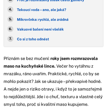
Tekoucí voda – ano, ale jaká?
Mikrovlnka: rychlá, ale zrádná
Vakuové balení není všelék
Co si z toho odnést
Přiznám se bez mučení:
roky jsem rozmrazovala
maso na kuchyňské lince.
Večer ho vytáhnu z
mrazáku, ráno uvařím. Praktické, rychlé, co by se
mohlo pokazit? Jak se ukazuje – překvapivě hodně.
A nejde jen o riziko otravy, i když to je samozřejmě
to nejdůležitější. Jde i o chuť, texturu a vlastně celý
smysl toho, proč si kvalitní maso kupujeme.