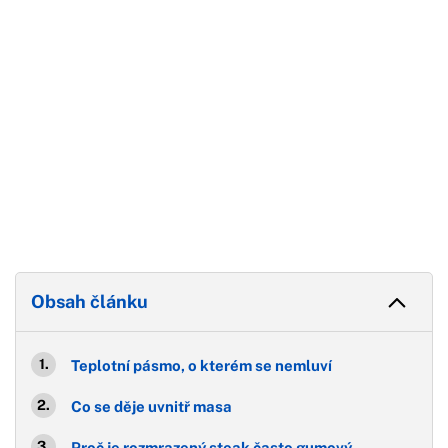
Obsah článku
Teplotní pásmo, o kterém se nemluví
Co se děje uvnitř masa
Proč je rozmrazený steak často gumový