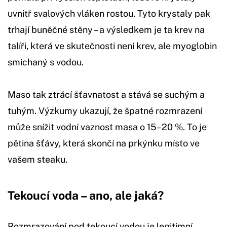
uvnitř svalových vláken rostou. Tyto krystaly pak
trhají buněčné stěny – a výsledkem je ta krev na
talíři, která ve skutečnosti není krev, ale myoglobin
smíchaný s vodou.
Maso tak ztrácí šťavnatost a stává se suchým a
tuhým. Výzkumy ukazují, že špatné rozmrazení
může snížit vodní vaznost masa o 15–20 %. To je
pětina šťávy, která skončí na prkýnku místo ve
vašem steaku.
Tekoucí voda – ano, ale jaká?
Rozmrazování pod tekoucí vodou je legitimní