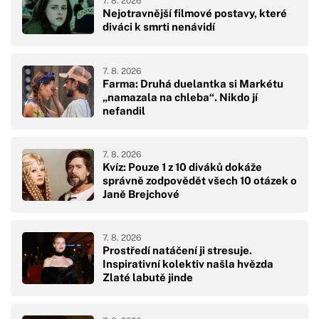
7. 8. 2026
Nejotravnější filmové postavy, které
diváci k smrti nenávidí
7. 8. 2026
Farma: Druhá duelantka si Markétu
„namazala na chleba“. Nikdo jí
nefandil
7. 8. 2026
Kvíz: Pouze 1 z 10 diváků dokáže
správně zodpovědět všech 10 otázek o
Janě Brejchové
7. 8. 2026
Prostředí natáčení ji stresuje.
Inspirativní kolektiv našla hvězda
Zlaté labutě jinde