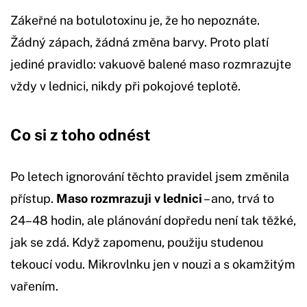
Zákeřné na botulotoxinu je, že ho nepoznáte.
Žádný zápach, žádná změna barvy. Proto platí
jediné pravidlo: vakuově balené maso rozmrazujte
vždy v lednici, nikdy při pokojové teplotě.
Co si z toho odnést
Po letech ignorování těchto pravidel jsem změnila
přístup.
Maso rozmrazuji v lednici
– ano, trvá to
24–48 hodin, ale plánování dopředu není tak těžké,
jak se zdá. Když zapomenu, použiju studenou
tekoucí vodu. Mikrovlnku jen v nouzi a s okamžitým
vařením.