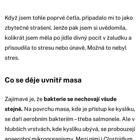
Když jsem tohle poprvé četla, připadalo mi to jako
zbytečné strašení. Jenže pak jsem si uvědomila,
kolikrát jsem měla po jídle divný pocit v žaludku a
přisoudila to stresu nebo únavě. Možná to nebyl
stres.
Co se děje uvnitř masa
Zajímavé je, že
bakterie se nechovají všude
stejně.
Na povrchu masa, kde je přístup ke kyslíku,
se daří aerobním bakteriím – třeba salmonele. Ale v
hlubších vrstvách, kde kyslíku ubývá, se probouzejí
anaerobní mikroorganismy. Mezi nimi i
Clostridium