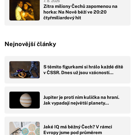
7. 8. 2026
Zítra miliony Čechů zapomenou na
horka: Na Nově běží ve 20:20
čtyřmiliardový hit
Nejnovější články
S těmito figurkami si hrálo každé dítě
v ČSSR. Dnes už jsou vzácností…
Jupiter je proti nim kulička na hraní.
Jak vypadají největší planety…
Jaké IQ má běžný Čech? V rámci
Evropy jsme pod průměrem