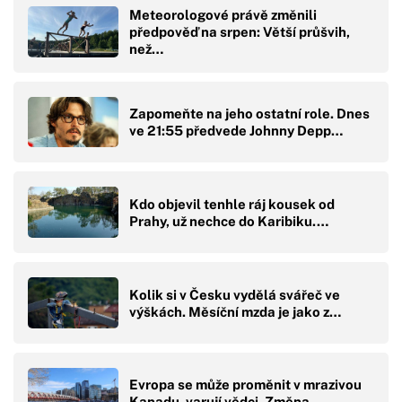
Meteorologové právě změnili
předpověď na srpen: Větší průšvih,
než…
Zapomeňte na jeho ostatní role. Dnes
ve 21:55 předvede Johnny Depp…
Kdo objevil tenhle ráj kousek od
Prahy, už nechce do Karibiku.…
Kolik si v Česku vydělá svářeč ve
výškách. Měsíční mzda je jako z…
Evropa se může proměnit v mrazivou
Kanadu, varují vědci. Změna…