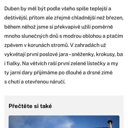
Duben by měl být podle všeho spíše teplejší a
deštivější, přitom ale zřejmě chladnější než březen,
během něhož jsme si překvapivě užili poměrně
mnoho slunečných dnů s modrou oblohou a ptačím
zpěvem v korunách stromů. V zahradách už
vykvétají první poslové jara – sněženky, krokusy, ba
i fialky. Na větvích raší první zelené lístečky a my
ty jarní dary přijímáme po dlouhé a drsné zimě
s chutí a otevřenou náručí.
Přečtěte si také