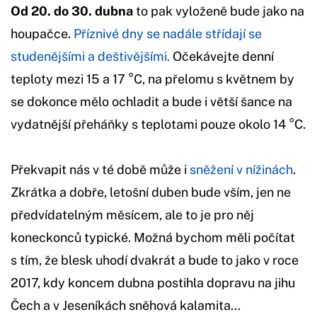
Od 20. do 30. dubna
to pak vyloženě bude jako na
houpačce.
Příznivé dny se nadále střídají se
studenějšími a deštivějšími.
Očekávejte denní
teploty mezi 15 a 17 °C, na přelomu s květnem by
se dokonce mělo ochladit a bude i větší šance na
vydatnější přeháňky s teplotami pouze okolo 14 °C.
Překvapit nás v té době může i
sněžení v nížinách
.
Zkrátka a dobře, letošní duben bude vším, jen ne
předvídatelným měsícem, ale to je pro něj
koneckonců typické. Možná bychom měli počítat
s tím, že blesk uhodí dvakrát a bude to jako v roce
2017, kdy koncem dubna postihla dopravu na jihu
Čech a v Jeseníkách sněhová kalamita…