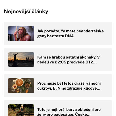
Nejnovější články
Jak poznáte, že máte neandertálské
geny bez testu DNA
Kam se hrabou ostatní akčňáky. V
neděli ve 22:05 předvede ČT2…
Proč může být letos dražší vánoční
cukroví. El Niño zdražuje klíčové…
Toto je nejhorší barva oblečení pro
ženy pro padesátce. České…