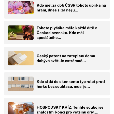
Kdo měl za dob ČSSR tohoto upírka na
hraní, dnes si za něj u…
Tohoto plyšáka mělo každé dítě v
Československu. Kdo měl
speciálního…
Český patent na zateplení domu
dobývá svět. Je extrémně…
Kdo si dá do oken tento typ rolet proti
horku bez souhlasu, musí je…
HOSPODSKÝ KVÍZ: Tenhle souboj se
znalostmi končí pro většinu dřív,…