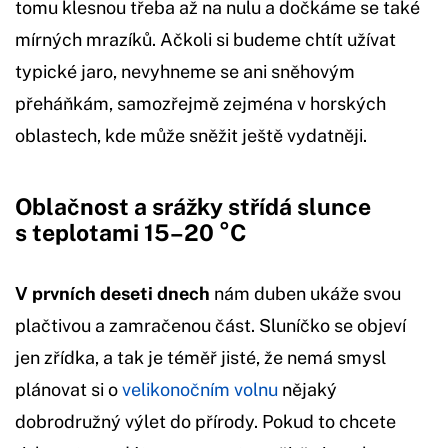
tomu klesnou třeba až na nulu a dočkáme se také
mírných mrazíků. Ačkoli si budeme chtít užívat
typické jaro, nevyhneme se ani sněhovým
přeháňkám, samozřejmě zejména v horských
oblastech, kde může sněžit ještě vydatněji.
Oblačnost a srážky střídá slunce
s teplotami 15–20 °C
V prvních deseti dnech
nám duben ukáže svou
plačtivou a zamračenou část. Sluníčko se objeví
jen zřídka, a tak je téměř jisté, že nemá smysl
plánovat si o
velikonočním volnu
nějaký
dobrodružný výlet do přírody. Pokud to chcete