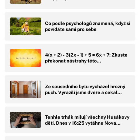
Co podle psychologů znamená, když si
povídáte sami pro sebe
4(x + 2) - 3(2x - 1) + 5 = 6x + 7: Zkuste
překonat nástrahy této…
Ze sousedního bytu vycházel hrozný
puch. Vyrazili jsme dveře a čekal…
Tenhle trhák milují všechny Husákovy
děti. Dnes v 16:25 vytáhne Nova…