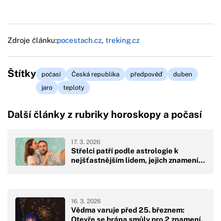
Zdroje článku:
pocestach.cz
,
treking.cz
Štítky
počasí
Česká republika
předpověď
duben
jaro
teploty
Další články z rubriky horoskopy a počasí
17. 3. 2026
Střelci patří podle astrologie k
nejšťastnějším lidem, jejich znamení…
16. 3. 2026
Vědma varuje před 25. březnem:
Otevře se brána smůly pro 2 znamení.