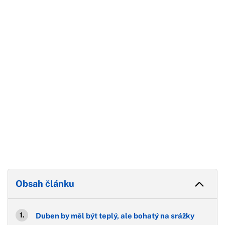
Začátek reklamy
Konec reklamy
Obsah článku
Duben by měl být teplý, ale bohatý na srážky