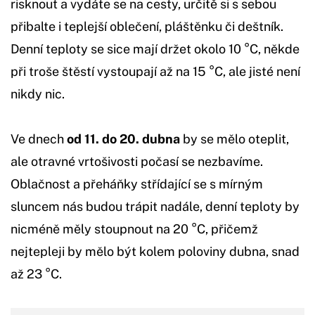
risknout a vydáte se na cesty, určitě si s sebou
přibalte i teplejší oblečení, pláštěnku či deštník.
Denní teploty se sice mají držet okolo 10 °C, někde
při troše štěstí vystoupají až na 15 °C, ale jisté není
nikdy nic.
Ve dnech
od 11. do 20. dubna
by se mělo oteplit,
ale otravné vrtošivosti počasí se nezbavíme.
Oblačnost a přeháňky střídající se s mírným
sluncem nás budou trápit nadále, denní teploty by
nicméně měly stoupnout na 20 °C, přičemž
nejtepleji by mělo být kolem poloviny dubna, snad
až 23 °C.