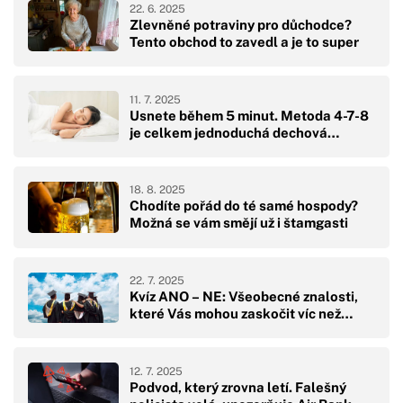
22. 6. 2025
Zlevněné potraviny pro důchodce?
Tento obchod to zavedl a je to super
11. 7. 2025
Usnete během 5 minut. Metoda 4-7-8
je celkem jednoduchá dechová…
18. 8. 2025
Chodíte pořád do té samé hospody?
Možná se vám smějí už i štamgasti
22. 7. 2025
Kvíz ANO – NE: Všeobecné znalosti,
které Vás mohou zaskočit víc než…
12. 7. 2025
Podvod, který zrovna letí. Falešný