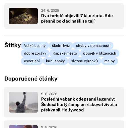
24. 6. 2025
Dva turisté objevili 7 kilo zlata. Kde
přesně poklad našli se tají
Štítky
Velké Losiny
školní kvíz
chyby v domácnosti
dobré zprávy
Kapské město
úplněk v blížencích
osvětlení
kůň lenský
složení výrobků
malby
Doporučené články
9. 8. 2026
Poslední vabank odepsané legendy:
Šedesátiletý šampion riskoval život a
překvapil Hollywood
9. 8. 2026