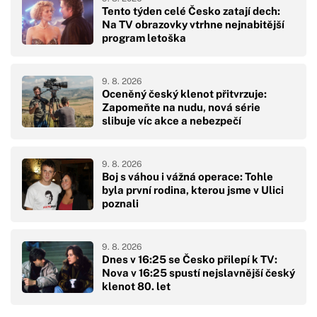
Tento týden celé Česko zatají dech:
Na TV obrazovky vtrhne nejnabitější
program letoška
9. 8. 2026
Oceněný český klenot přitvrzuje:
Zapomeňte na nudu, nová série
slibuje víc akce a nebezpečí
9. 8. 2026
Boj s váhou i vážná operace: Tohle
byla první rodina, kterou jsme v Ulici
poznali
9. 8. 2026
Dnes v 16:25 se Česko přilepí k TV:
Nova v 16:25 spustí nejslavnější český
klenot 80. let