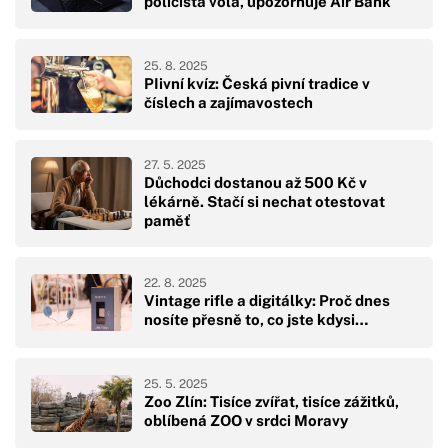
policista volá, upozorňuje Air Bank
25. 8. 2025
PIivní kvíz: Česká pivní tradice v
číslech a zajímavostech
27. 5. 2025
Důchodci dostanou až 500 Kč v
lékárně. Stačí si nechat otestovat
paměť
22. 8. 2025
Vintage rifle a digitálky: Proč dnes
nosíte přesně to, co jste kdysi…
25. 5. 2025
Zoo Zlín: Tisíce zvířat, tisíce zážitků,
oblíbená ZOO v srdci Moravy