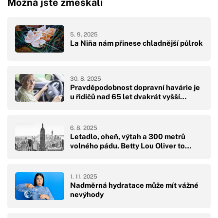
Možná jste zmeškali
5. 9. 2025
La Niña nám přinese chladnější půlrok
30. 8. 2025
Pravděpodobnost dopravní havárie je
u řidičů nad 65 let dvakrát vyšší…
6. 8. 2025
Letadlo, oheň, výtah a 300 metrů
volného pádu. Betty Lou Oliver to…
1. 11. 2025
Nadměrná hydratace může mít vážné
nevýhody