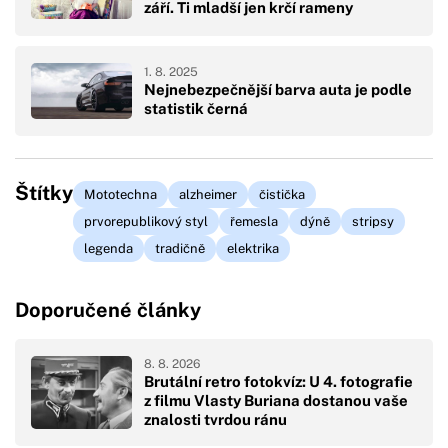
září. Ti mladší jen krčí rameny
1. 8. 2025
Nejnebezpečnější barva auta je podle
statistik černá
Štítky
Mototechna
alzheimer
čistička
prvorepublikový styl
řemesla
dýně
stripsy
legenda
tradičně
elektrika
Doporučené články
8. 8. 2026
Brutální retro fotokvíz: U 4. fotografie
z filmu Vlasty Buriana dostanou vaše
znalosti tvrdou ránu