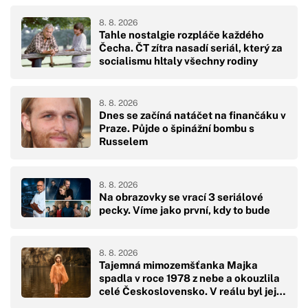
8. 8. 2026
Tahle nostalgie rozpláče každého
Čecha. ČT zítra nasadí seriál, který za
socialismu hltaly všechny rodiny
8. 8. 2026
Dnes se začíná natáčet na finančáku v
Praze. Půjde o špinážní bombu s
Russelem
8. 8. 2026
Na obrazovky se vrací 3 seriálové
pecky. Víme jako první, kdy to bude
8. 8. 2026
Tajemná mimozemšťanka Majka
spadla v roce 1978 z nebe a okouzlila
celé Československo. V reálu byl její
pád hodně drsný