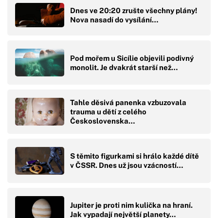
Dnes ve 20:20 zrušte všechny plány!
Nova nasadí do vysílání…
Pod mořem u Sicílie objevili podivný
monolit. Je dvakrát starší než…
Tahle děsivá panenka vzbuzovala
trauma u dětí z celého
Československa…
S těmito figurkami si hrálo každé dítě
v ČSSR. Dnes už jsou vzácností…
Jupiter je proti nim kulička na hraní.
Jak vypadají největší planety…