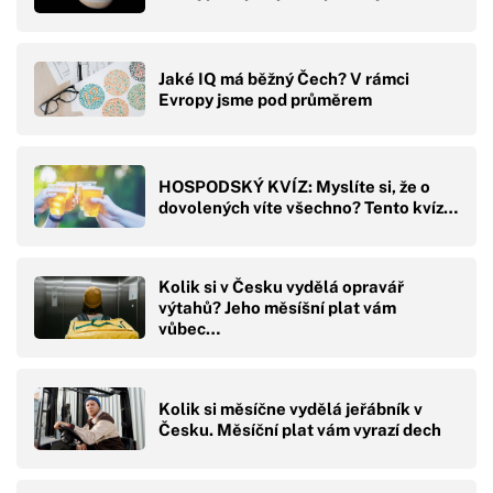
Jaké IQ má běžný Čech? V rámci
Evropy jsme pod průměrem
HOSPODSKÝ KVÍZ: Myslíte si, že o
dovolených víte všechno? Tento kvíz…
Kolik si v Česku vydělá opravář
výtahů? Jeho měsíšní plat vám
vůbec…
Kolik si měsíčne vydělá jeřábník v
Česku. Měsíční plat vám vyrazí dech