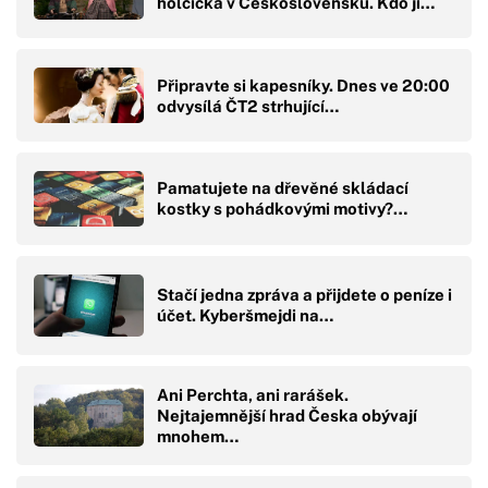
holčička v Československu. Kdo jí…
Připravte si kapesníky. Dnes ve 20:00
odvysílá ČT2 strhující…
Pamatujete na dřevěné skládací
kostky s pohádkovými motivy?…
Stačí jedna zpráva a přijdete o peníze i
účet. Kyberšmejdi na…
Ani Perchta, ani rarášek.
Nejtajemnější hrad Česka obývají
mnohem…