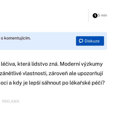
5 min
 o komentujícím.
Diskuze
í léčiva, která lidstvo zná. Moderní výzkumy
zánětlivé vlastnosti, zároveň ale upozorňují
ci a kdy je lepší sáhnout po lékařské péči?
REKLAMA