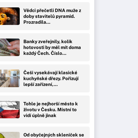
Vědci přečetli DNA muže z
doby stavitelů pyramid.
Prozradila…
Banky zveřejnily, kolik
hotovosti by měl mít doma
každý Čech. Číslo…
Češi vysekávají klasické
kuchyňské dřezy. Pořizují
lepší zařízení,…
Tohle je nejhorší město k
životu v Česku. Místní to
vidí úplně jinak
Od obyčejných skleniček se