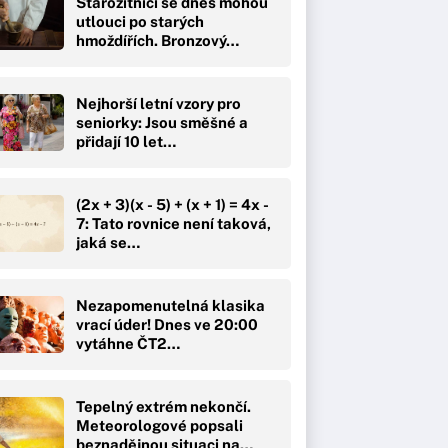
Starožitníci se dnes mohou
utlouci po starých
hmoždířích. Bronzový…
Nejhorší letní vzory pro
seniorky: Jsou směšné a
přidají 10 let…
(2x + 3)(x - 5) + (x + 1) = 4x -
7: Tato rovnice není taková,
jaká se…
Nezapomenutelná klasika
vrací úder! Dnes ve 20:00
vytáhne ČT2…
Tepelný extrém nekončí.
Meteorologové popsali
beznadějnou situaci na…