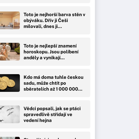
Toto je nejhorší barva stěn v
obýváku. Dřív ji Češi
milovali, dnes ji…
Toto je nejlepší znamení
horoskopu. Jsou políbení
anděly a vynikají…
Kdo má doma tuhle českou
sadu, může chtít po
sběratelích až 1 000 000…
Vědci popsali, jak se ptáci
spravedlivě střídají ve
vedení hejna