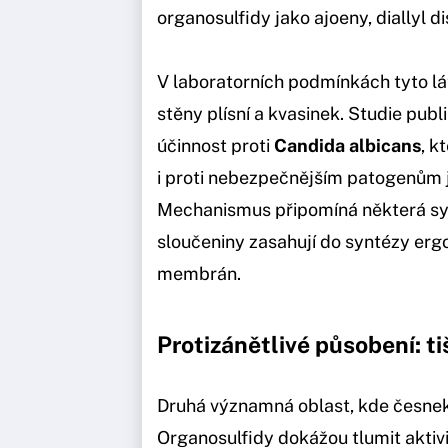
organosulfidy jako ajoeny, diallyl di
V laboratorních podmínkách tyto l
stěny plísní a kvasinek. Studie pub
účinnost proti
Candida albicans
, k
i proti nebezpečnějším patogenům 
Mechanismus připomíná některá syn
sloučeniny zasahují do syntézy ergo
membrán.
Protizánětlivé působení: ti
Druhá významná oblast, kde česnek 
Organosulfidy dokážou tlumit aktivi