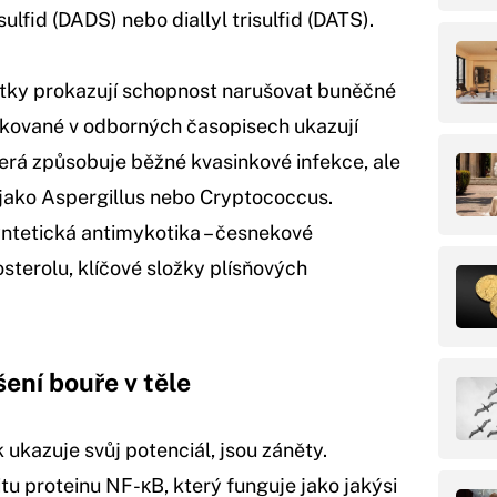
sulfid (DADS) nebo diallyl trisulfid (DATS).
átky prokazují schopnost narušovat buněčné
likované v odborných časopisech ukazují
terá způsobuje běžné kvasinkové infekce, ale
jako Aspergillus nebo Cryptococcus.
tetická antimykotika – česnekové
sterolu, klíčové složky plísňových
šení bouře v těle
ukazuje svůj potenciál, jsou záněty.
tu proteinu NF-κB, který funguje jako jakýsi