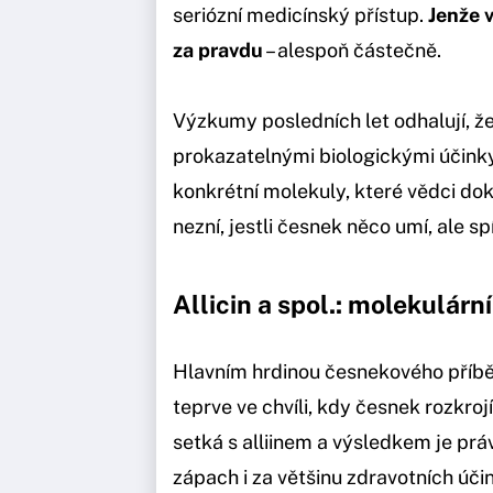
seriózní medicínský přístup.
Jenže 
za pravdu
– alespoň částečně.
Výzkumy posledních let odhalují, ž
prokazatelnými biologickými účinky
konkrétní molekuly, které vědci dok
nezní, jestli česnek něco umí, ale s
Allicin a spol.: molekulár
Hlavním hrdinou česnekového příb
teprve ve chvíli, kdy česnek rozkroj
setká s alliinem a výsledkem je prá
zápach i za většinu zdravotních úči