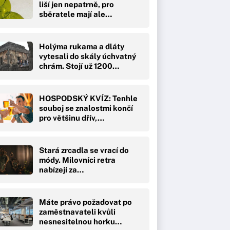
liší jen nepatrně, pro
sběratele mají ale…
Holýma rukama a dláty
vytesali do skály úchvatný
chrám. Stojí už 1200…
HOSPODSKÝ KVÍZ: Tenhle
souboj se znalostmi končí
pro většinu dřív,…
Stará zrcadla se vrací do
módy. Milovníci retra
nabízejí za…
Máte právo požadovat po
zaměstnavateli kvůli
nesnesitelnou horku…