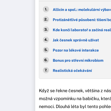
Allicin a spol.: molekulární výb
Protizánětlivé působení: tišení b
Kde končí laboratoř a začíná real
Jak česnek správně užívat
Pozor na lékové interakce
Bonus pro střevní mikrobiom
Realistická očekávání
Když se řekne česnek, většina z nás
možná vzpomínku na babičku, která 
nemoci. Dlouhá léta byl tento pohl