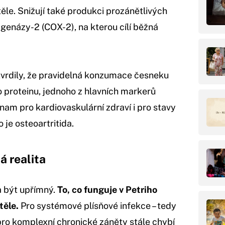
těle. Snižují také produkci prozánětlivých
enázy-2 (COX-2), na kterou cílí běžná
vrdily, že pravidelná konzumace česneku
o proteinu, jednoho z hlavních markerů
znam pro kardiovaskulární zdraví i pro stavy
je osteoartritida.
á realita
a být upřímný.
To, co funguje v Petriho
těle.
Pro systémové plísňové infekce – tedy
a pro komplexní chronické záněty stále chybí