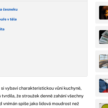
ava česneku
ouře v těle
ita
 si vybaví charakteristickou vůni kuchyně,
tvrdila, že stroužek denně zahání všechny
ed vnímán spíše jako lidová moudrost než