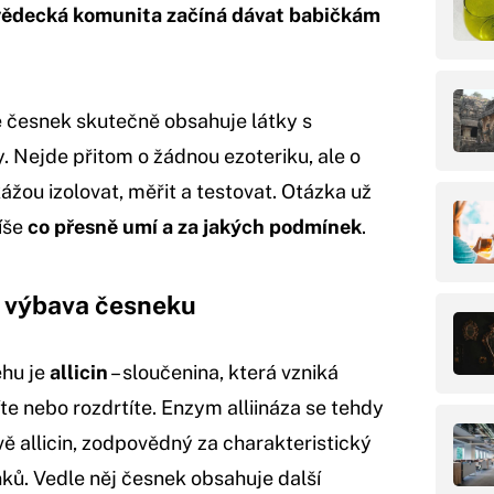
vědecká komunita začíná dávat babičkám
e česnek skutečně obsahuje látky s
. Nejde přitom o žádnou ezoteriku, ale o
ážou izolovat, měřit a testovat. Otázka už
píše
co přesně umí a za jakých podmínek
.
ní výbava česneku
ěhu je
allicin
– sloučenina, která vzniká
íte nebo rozdrtíte. Enzym alliináza se tehdy
vě allicin, zodpovědný za charakteristický
nků. Vedle něj česnek obsahuje další