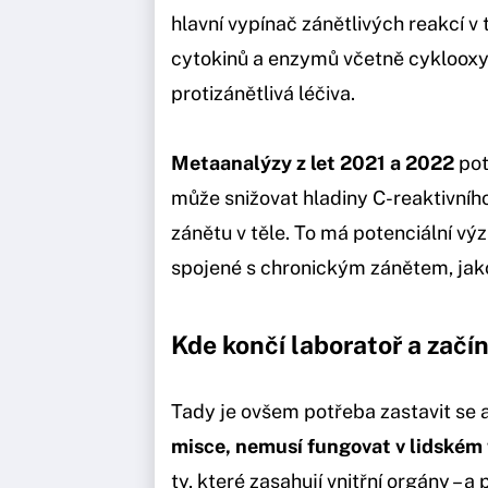
hlavní vypínač zánětlivých reakcí v 
cytokinů a enzymů včetně cyklooxyg
protizánětlivá léčiva.
Metaanalýzy z let 2021 a 2022
pot
může snižovat hladiny C-reaktivníh
zánětu v těle. To má potenciální vý
spojené s chronickým zánětem, jako 
Kde končí laboratoř a začín
Tady je ovšem potřeba zastavit se 
misce, nemusí fungovat v lidském 
ty, které zasahují vnitřní orgány – 