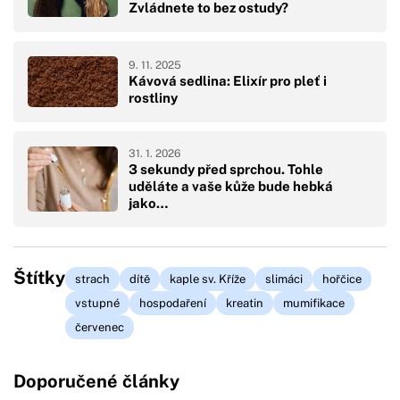
Zvládnete to bez ostudy?
9. 11. 2025
Kávová sedlina: Elixír pro pleť i
rostliny
31. 1. 2026
3 sekundy před sprchou. Tohle
uděláte a vaše kůže bude hebká
jako…
Štítky
strach
dítě
kaple sv. Kříže
slimáci
hořčice
vstupné
hospodaření
kreatin
mumifikace
červenec
Doporučené články