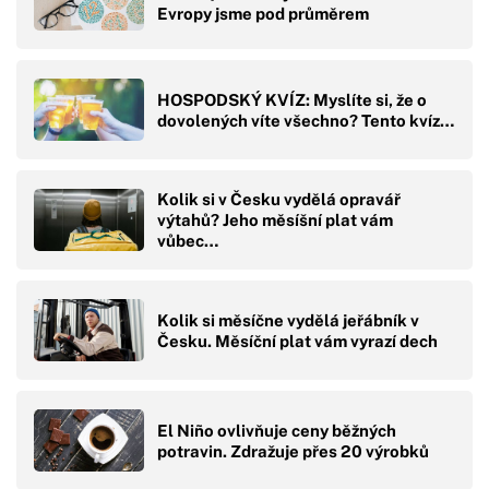
Evropy jsme pod průměrem
HOSPODSKÝ KVÍZ: Myslíte si, že o
dovolených víte všechno? Tento kvíz…
Kolik si v Česku vydělá opravář
výtahů? Jeho měsíšní plat vám
vůbec…
Kolik si měsíčne vydělá jeřábník v
Česku. Měsíční plat vám vyrazí dech
El Niño ovlivňuje ceny běžných
potravin. Zdražuje přes 20 výrobků