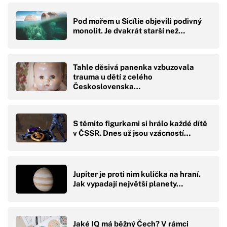
Pod mořem u Sicílie objevili podivný
monolit. Je dvakrát starší než…
Tahle děsivá panenka vzbuzovala
trauma u dětí z celého
Československa…
S těmito figurkami si hrálo každé dítě
v ČSSR. Dnes už jsou vzácností…
Jupiter je proti nim kulička na hraní.
Jak vypadají největší planety…
Jaké IQ má běžný Čech? V rámci