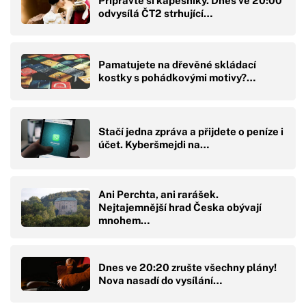
Připravte si kapesníky. Dnes ve 20:00
odvysílá ČT2 strhující…
Pamatujete na dřevěné skládací
kostky s pohádkovými motivy?…
Stačí jedna zpráva a přijdete o peníze i
účet. Kyberšmejdi na…
Ani Perchta, ani rarášek.
Nejtajemnější hrad Česka obývají
mnohem…
Dnes ve 20:20 zrušte všechny plány!
Nova nasadí do vysílání…