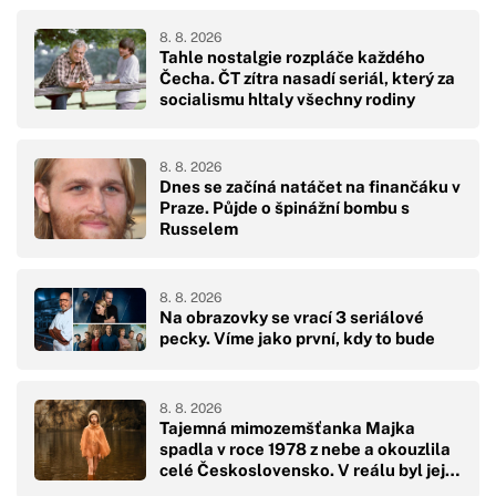
8. 8. 2026
Tahle nostalgie rozpláče každého
Čecha. ČT zítra nasadí seriál, který za
socialismu hltaly všechny rodiny
8. 8. 2026
Dnes se začíná natáčet na finančáku v
Praze. Půjde o špinážní bombu s
Russelem
8. 8. 2026
Na obrazovky se vrací 3 seriálové
pecky. Víme jako první, kdy to bude
8. 8. 2026
Tajemná mimozemšťanka Majka
spadla v roce 1978 z nebe a okouzlila
celé Československo. V reálu byl její
pád hodně drsný