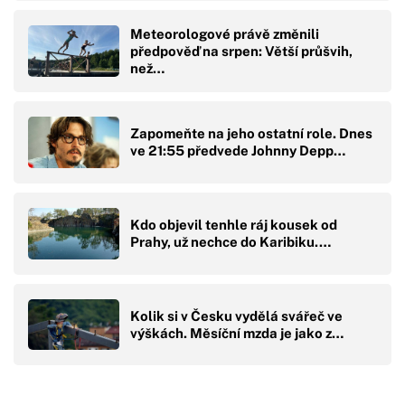
Meteorologové právě změnili
předpověď na srpen: Větší průšvih,
než…
Zapomeňte na jeho ostatní role. Dnes
ve 21:55 předvede Johnny Depp…
Kdo objevil tenhle ráj kousek od
Prahy, už nechce do Karibiku.…
Kolik si v Česku vydělá svářeč ve
výškách. Měsíční mzda je jako z…