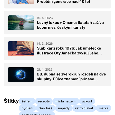
Problém generace nad 40 let
19. 4. 2026
Levný luxus v Ománu: Salalah zažívá
boom mezi českými turisty
14. 3. 2026
Slabikář z roku 1976: Jak umělecké
ilustrace Oty Janečka zvyšují jeho…
21. 4. 2026
28. dubna se zvěrokruh rozdělí na dvě
skupiny. Půlce znamení přinese…
Štítky
šetření
recepty
místa na zemi
úzkost
bydlení
San José
nápady
retro plakát
matka