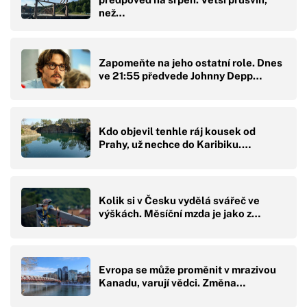
než…
Zapomeňte na jeho ostatní role. Dnes
ve 21:55 předvede Johnny Depp…
Kdo objevil tenhle ráj kousek od
Prahy, už nechce do Karibiku.…
Kolik si v Česku vydělá svářeč ve
výškách. Měsíční mzda je jako z…
Evropa se může proměnit v mrazivou
Kanadu, varují vědci. Změna…