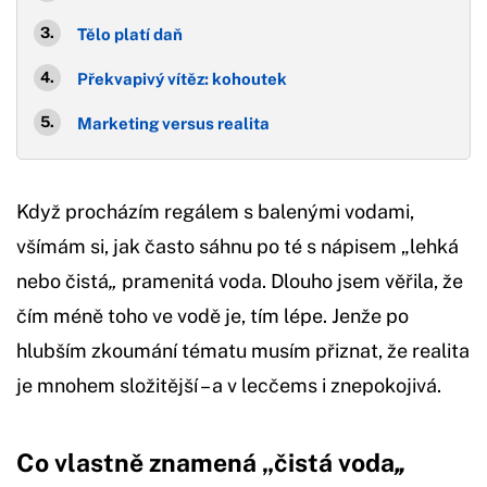
Tělo platí daň
Překvapivý vítěz: kohoutek
Marketing versus realita
Když procházím regálem s balenými vodami,
všímám si, jak často sáhnu po té s nápisem „lehká
nebo čistá
„
pramenitá voda. Dlouho jsem věřila, že
čím méně toho ve vodě je, tím lépe. Jenže po
hlubším zkoumání tématu musím přiznat, že realita
je mnohem složitější – a v lecčems i znepokojivá.
Co vlastně znamená „čistá voda
„