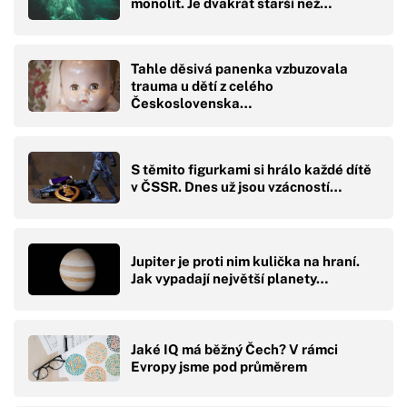
monolit. Je dvakrát starší než…
Tahle děsivá panenka vzbuzovala
trauma u dětí z celého
Československa…
S těmito figurkami si hrálo každé dítě
v ČSSR. Dnes už jsou vzácností…
Jupiter je proti nim kulička na hraní.
Jak vypadají největší planety…
Jaké IQ má běžný Čech? V rámci
Evropy jsme pod průměrem