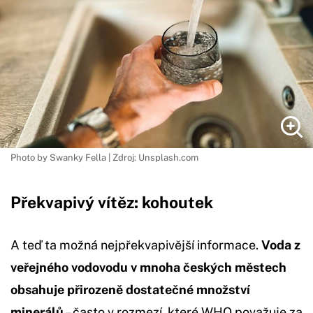
Photo by Swanky Fella | Zdroj: Unsplash.com
Překvapivý vítěz: kohoutek
A teď ta možná nejpřekvapivější informace.
Voda z
veřejného vodovodu v mnoha českých městech
obsahuje přirozeně dostatečné množství
minerálů
– často v rozmezí, které WHO považuje za