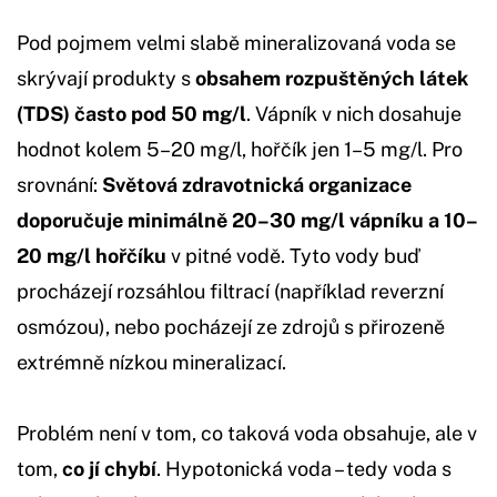
Pod pojmem velmi slabě mineralizovaná voda se
skrývají produkty s
obsahem rozpuštěných látek
(TDS) často pod 50 mg/l
. Vápník v nich dosahuje
hodnot kolem 5–20 mg/l, hořčík jen 1–5 mg/l. Pro
srovnání:
Světová zdravotnická organizace
doporučuje minimálně 20–30 mg/l vápníku a 10–
20 mg/l hořčíku
v pitné vodě. Tyto vody buď
procházejí rozsáhlou filtrací (například reverzní
osmózou), nebo pocházejí ze zdrojů s přirozeně
extrémně nízkou mineralizací.
Problém není v tom, co taková voda obsahuje, ale v
tom,
co jí chybí
. Hypotonická voda – tedy voda s