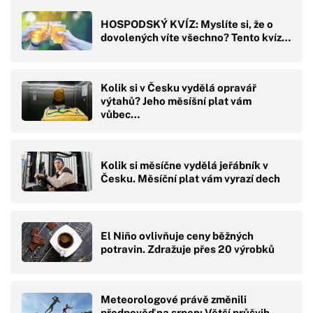
HOSPODSKÝ KVÍZ: Myslíte si, že o
dovolených víte všechno? Tento kvíz…
Kolik si v Česku vydělá opravář
výtahů? Jeho měsíšní plat vám
vůbec…
Kolik si měsíčne vydělá jeřábník v
Česku. Měsíční plat vám vyrazí dech
El Niño ovlivňuje ceny běžných
potravin. Zdražuje přes 20 výrobků
Meteorologové právě změnili
předpověď na srpen: Větší průšvih,