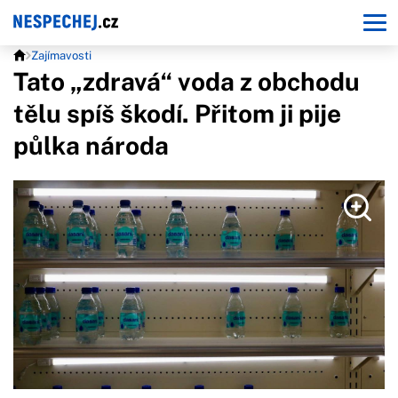
Zajímavosti
Tato „zdravá“ voda z obchodu
tělu spíš škodí. Přitom ji pije
půlka národa