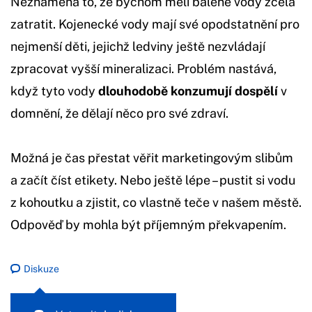
Neznamená to, že bychom měli balené vody zcela
zatratit. Kojenecké vody mají své opodstatnění pro
nejmenší děti, jejichž ledviny ještě nezvládají
zpracovat vyšší mineralizaci. Problém nastává,
když tyto vody
dlouhodobě konzumují dospělí
v
domnění, že dělají něco pro své zdraví.
Možná je čas přestat věřit marketingovým slibům
a začít číst etikety. Nebo ještě lépe – pustit si vodu
z kohoutku a zjistit, co vlastně teče v našem městě.
Odpověď by mohla být příjemným překvapením.
Diskuze