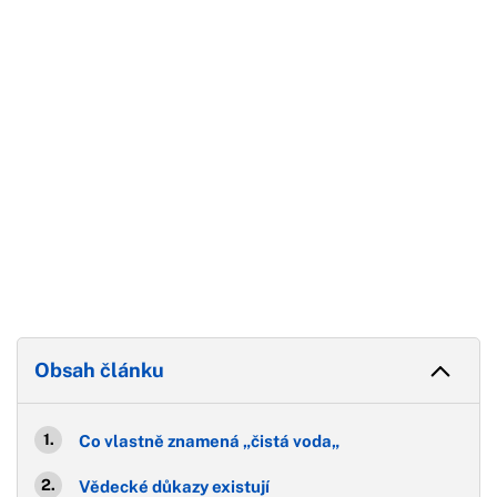
Konec reklamy
Obsah článku
Co vlastně znamená „čistá voda„
Vědecké důkazy existují