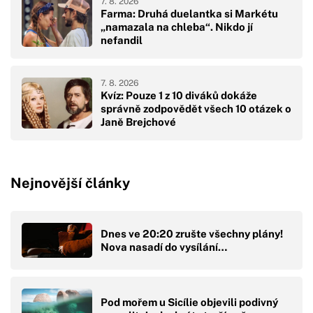
7. 8. 2026
Farma: Druhá duelantka si Markétu
„namazala na chleba“. Nikdo jí
nefandil
7. 8. 2026
Kvíz: Pouze 1 z 10 diváků dokáže
správně zodpovědět všech 10 otázek o
Janě Brejchové
Nejnovější články
Dnes ve 20:20 zrušte všechny plány!
Nova nasadí do vysílání…
Pod mořem u Sicílie objevili podivný