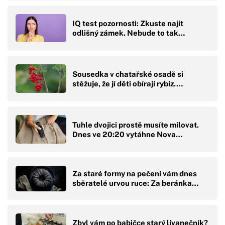
IQ test pozornosti: Zkuste najít
odlišný zámek. Nebude to tak…
Sousedka v chatařské osadě si
stěžuje, že jí děti obírají rybíz.…
Tuhle dvojici prostě musíte milovat.
Dnes ve 20:20 vytáhne Nova…
Za staré formy na pečení vám dnes
sběratelé urvou ruce: Za beránka…
Zbyl vám po babičce starý lívanečník?