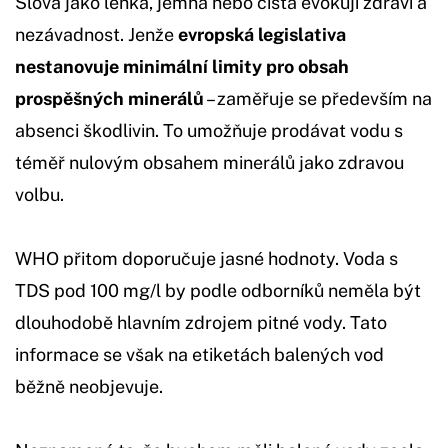
Slova jako lehká, jemná nebo čistá evokují zdraví a
nezávadnost. Jenže
evropská legislativa
nestanovuje minimální limity pro obsah
prospěšných minerálů
– zaměřuje se především na
absenci škodlivin. To umožňuje prodávat vodu s
téměř nulovým obsahem minerálů jako zdravou
volbu.
WHO přitom doporučuje jasné hodnoty. Voda s
TDS pod 100 mg/l by podle odborníků neměla být
dlouhodobě hlavním zdrojem pitné vody. Tato
informace se však na etiketách balených vod
běžně neobjevuje.