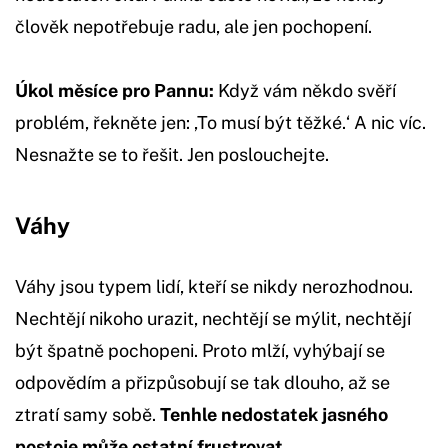
člověk nepotřebuje radu, ale jen pochopení.
Úkol měsíce pro Pannu:
Když vám někdo svěří
problém, řekněte jen: ,To musí být těžké.‘ A nic víc.
Nesnažte se to řešit. Jen poslouchejte.
Váhy
Váhy jsou typem lidí, kteří se nikdy nerozhodnou.
Nechtějí nikoho urazit, nechtějí se mýlit, nechtějí
být špatně pochopeni. Proto mlží, vyhýbají se
odpovědím a přizpůsobují se tak dlouho, až se
ztratí samy sobě.
Tenhle nedostatek jasného
postoje může ostatní frustrovat.