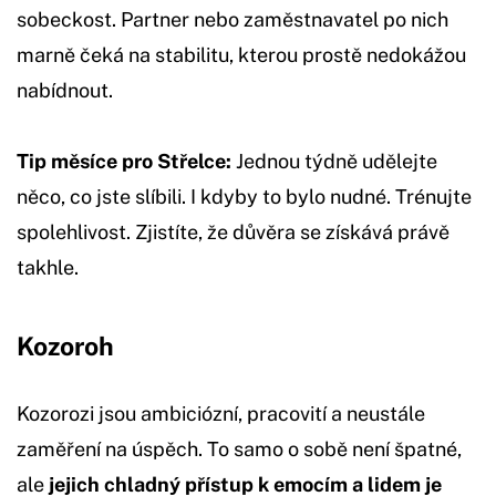
sobeckost. Partner nebo zaměstnavatel po nich
marně čeká na stabilitu, kterou prostě nedokážou
nabídnout.
Tip měsíce pro Střelce:
Jednou týdně udělejte
něco, co jste slíbili. I kdyby to bylo nudné. Trénujte
spolehlivost. Zjistíte, že důvěra se získává právě
takhle.
Kozoroh
Kozorozi jsou ambiciózní, pracovití a neustále
zaměření na úspěch. To samo o sobě není špatné,
ale
jejich chladný přístup k emocím a lidem je