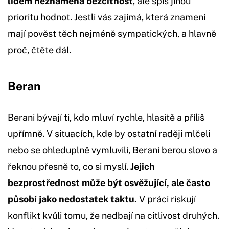
lidem neznamená bezcitnost
, ale spíš jinou
prioritu hodnot. Jestli vás zajímá, která znamení
mají pověst těch nejméně sympatických, a hlavně
proč, čtěte dál.
Beran
Berani bývají ti, kdo mluví rychle, hlasitě a příliš
upřímně. V situacích, kde by ostatní raději mlčeli
nebo se ohleduplně vymluvili, Berani berou slovo a
řeknou přesně to, co si myslí.
Jejich
bezprostřednost může být osvěžující, ale často
působí jako nedostatek taktu.
V práci riskují
konflikt kvůli tomu, že nedbají na citlivost druhých.