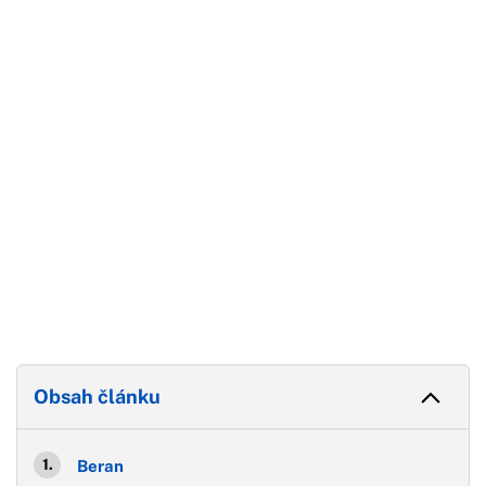
Začátek reklamy
Konec reklamy
Obsah článku
Beran