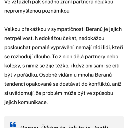
Ve vztazích pak snadno zraní partnera nějakou
nepromyšlenou poznámkou.
Velkou překážkou v sympatičnosti Beranů je jejich
netrpělivost. Nedokážou čekat, nedokážou
poslouchat pomalé vyprávění, nemají rádi lidi, kteří
se rozhodují dlouho. To z nich dělá partnery nebo
kolegy, s nimiž se žije těžko, i když oni sami se cítí
být v pořádku. Osobně vídám u mnoha Beranů
tendenci opakovaně se dostávat do konfliktů, aniž
si uvědomují, že problém může být ve způsobu
jejich komunikace.
Beran: ,Říkám to, jak to je. Jestli