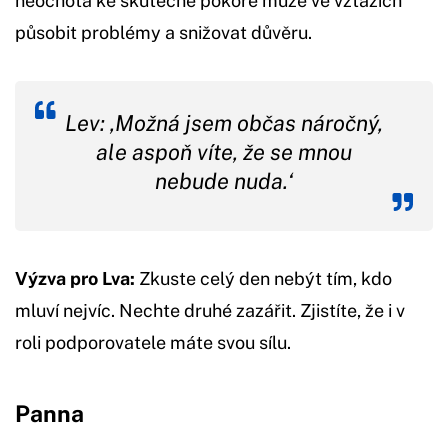
neochota ke skutečné pokoře může ve vztazích
působit problémy a snižovat důvěru.
Lev: ,Možná jsem občas náročný,
ale aspoň víte, že se mnou
nebude nuda.‘
Výzva pro Lva:
Zkuste celý den nebýt tím, kdo
mluví nejvíc. Nechte druhé zazářit. Zjistíte, že i v
roli podporovatele máte svou sílu.
Panna