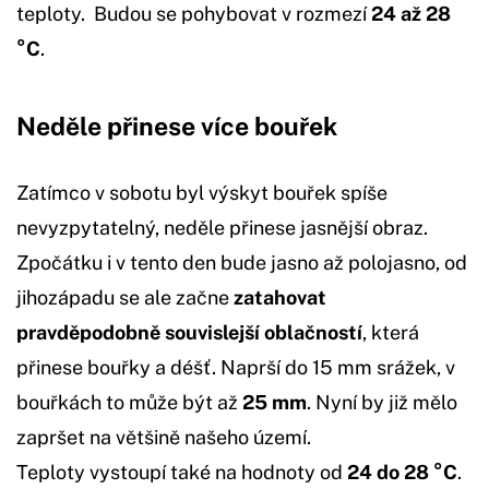
teploty. Budou se pohybovat v rozmezí
24 až 28
°C
.
Neděle přinese více bouřek
Zatímco v sobotu byl výskyt bouřek spíše
nevyzpytatelný, neděle přinese jasnější obraz.
Zpočátku i v tento den bude jasno až polojasno, od
jihozápadu se ale začne
zatahovat
pravděpodobně souvislejší oblačností
, která
přinese bouřky a déšť. Naprší do 15 mm srážek, v
bouřkách to může být až
25 mm
. Nyní by již mělo
zapršet na většině našeho území.
Teploty vystoupí také na hodnoty od
24 do 28 °C
.