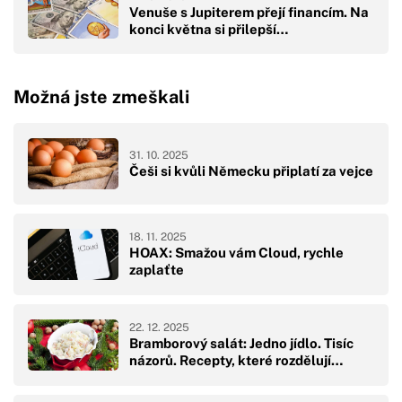
Venuše s Jupiterem přejí financím. Na
konci května si přilepší…
Možná jste zmeškali
31. 10. 2025
Češi si kvůli Německu připlatí za vejce
18. 11. 2025
HOAX: Smažou vám Cloud, rychle
zaplaťte
22. 12. 2025
Bramborový salát: Jedno jídlo. Tisíc
názorů. Recepty, které rozdělují…