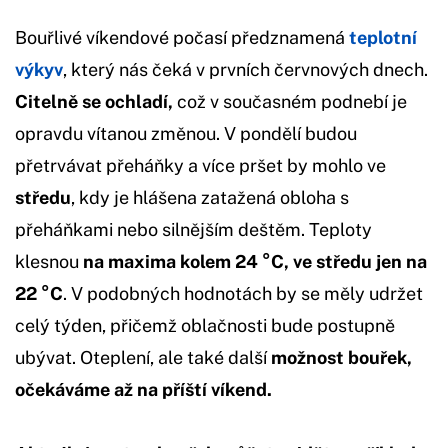
Bouřlivé víkendové počasí předznamená
teplotní
výkyv
, který nás čeká v prvních červnových dnech.
Citelně se ochladí,
což v současném podnebí je
opravdu vítanou změnou. V pondělí budou
přetrvávat přeháňky a více pršet by mohlo ve
středu
, kdy je hlášena zatažená obloha s
přeháňkami nebo silnějším deštěm. Teploty
klesnou
na maxima kolem 24 °C, ve středu jen na
22 °C
. V podobných hodnotách by se měly udržet
celý týden, přičemž oblačnosti bude postupně
ubývat. Oteplení, ale také další
možnost bouřek,
očekáváme až na příští víkend.