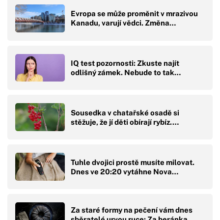
Evropa se může proměnit v mrazivou
Kanadu, varují vědci. Změna…
IQ test pozornosti: Zkuste najít
odlišný zámek. Nebude to tak…
Sousedka v chatařské osadě si
stěžuje, že jí děti obírají rybíz.…
Tuhle dvojici prostě musíte milovat.
Dnes ve 20:20 vytáhne Nova…
Za staré formy na pečení vám dnes
sběratelé urvou ruce: Za beránka…