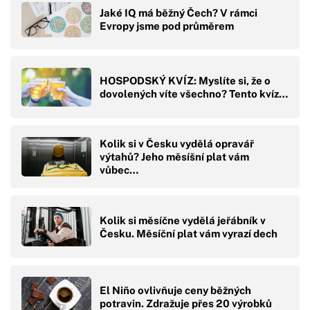
Jaké IQ má běžný Čech? V rámci
Evropy jsme pod průměrem
HOSPODSKÝ KVÍZ: Myslíte si, že o
dovolených víte všechno? Tento kvíz…
Kolik si v Česku vydělá opravář
výtahů? Jeho měsíšní plat vám
vůbec…
Kolik si měsíčne vydělá jeřábník v
Česku. Měsíční plat vám vyrazí dech
El Niño ovlivňuje ceny běžných
potravin. Zdražuje přes 20 výrobků