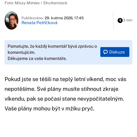
Foto: Missy Mimies / Shutterstock
Publikováno:
29. května 2026, 17:45
3 min
Renata Petříčková
Pamatujte, že každý komentář bývá zprávou o
Diskuze
komentujícím.
Děkujeme za vaše komentáře.
Pokud jste se těšili na teplý letní víkend, moc vás
nepotěšíme. Své plány musíte stihnout zkraje
víkendu, pak se počasí stane nevypočitatelným.
Vaše plány mohou být v mžiku pryč.
Začátek reklamy