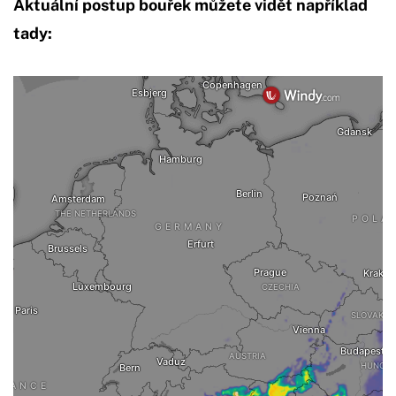
Aktuální postup bouřek můžete vidět například
tady: