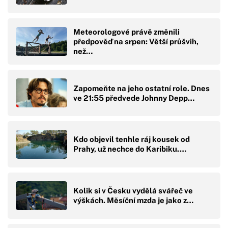
Meteorologové právě změnili
předpověď na srpen: Větší průšvih,
než…
Zapomeňte na jeho ostatní role. Dnes
ve 21:55 předvede Johnny Depp…
Kdo objevil tenhle ráj kousek od
Prahy, už nechce do Karibiku.…
Kolik si v Česku vydělá svářeč ve
výškách. Měsíční mzda je jako z…