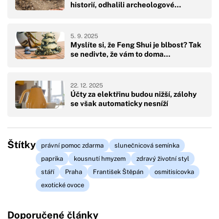
historií, odhalili archeologové…
5. 9. 2025
Myslíte si, že Feng Shui je blbost? Tak
se nedivte, že vám to doma…
22. 12. 2025
Účty za elektřinu budou nižší, zálohy
se však automaticky nesníží
Štítky
právní pomoc zdarma
slunečnicová semínka
paprika
kousnutí hmyzem
zdravý životní styl
stáří
Praha
František Štěpán
osmitisícovka
exotické ovoce
Doporučené články