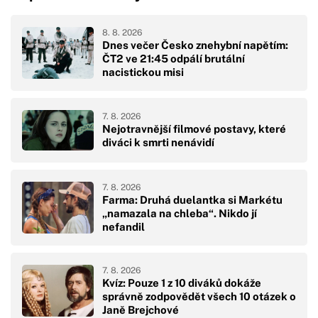
8. 8. 2026
Dnes večer Česko znehybní napětím:
ČT2 ve 21:45 odpálí brutální
nacistickou misi
7. 8. 2026
Nejotravnější filmové postavy, které
diváci k smrti nenávidí
7. 8. 2026
Farma: Druhá duelantka si Markétu
„namazala na chleba“. Nikdo jí
nefandil
7. 8. 2026
Kvíz: Pouze 1 z 10 diváků dokáže
správně zodpovědět všech 10 otázek o
Janě Brejchové