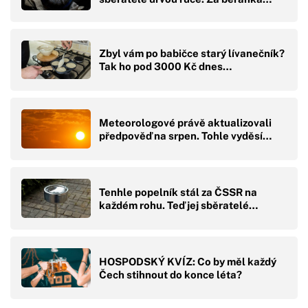
Zbyl vám po babičce starý lívanečník?
Tak ho pod 3000 Kč dnes…
Meteorologové právě aktualizovali
předpověď na srpen. Tohle vyděsí…
Tenhle popelník stál za ČSSR na
každém rohu. Teď jej sběratelé…
HOSPODSKÝ KVÍZ: Co by měl každý
Čech stihnout do konce léta?