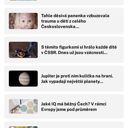
Tahle děsivá panenka vzbuzovala
trauma u dětí z celého
Československa…
S těmito figurkami si hrálo každé dítě
v ČSSR. Dnes už jsou vzácností…
Jupiter je proti nim kulička na hraní.
Jak vypadají největší planety…
Jaké IQ má běžný Čech? V rámci
Evropy jsme pod průměrem