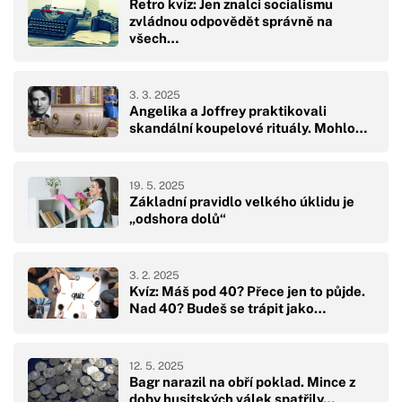
Retro kvíz: Jen znalci socialismu
zvládnou odpovědět správně na
všech…
3. 3. 2025
Angelika a Joffrey praktikovali
skandální koupelové rituály. Mohlo…
19. 5. 2025
Základní pravidlo velkého úklidu je
„odshora dolů“
3. 2. 2025
Kvíz: Máš pod 40? Přece jen to půjde.
Nad 40? Budeš se trápit jako…
12. 5. 2025
Bagr narazil na obří poklad. Mince z
doby husitských válek spatřily…