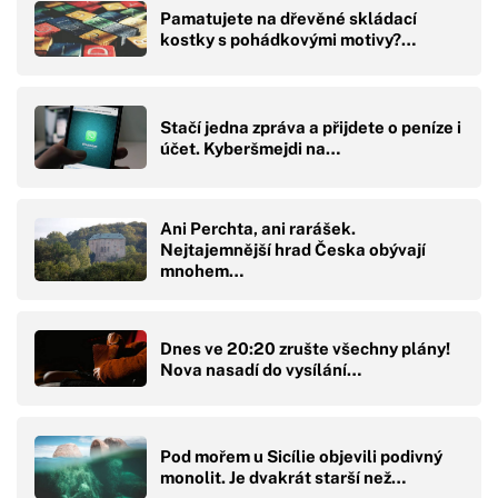
Pamatujete na dřevěné skládací
kostky s pohádkovými motivy?…
Stačí jedna zpráva a přijdete o peníze i
účet. Kyberšmejdi na…
Ani Perchta, ani rarášek.
Nejtajemnější hrad Česka obývají
mnohem…
Dnes ve 20:20 zrušte všechny plány!
Nova nasadí do vysílání…
Pod mořem u Sicílie objevili podivný
monolit. Je dvakrát starší než…