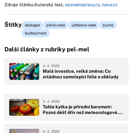
Zdroje článku:
Autorský text,
seznamzpravy.cz
,
nova.cz
Štítky
ekologie
pitná voda
užitková voda
sucho
budoucnost
Další články z rubriky pel-mel
4. 4. 2026
Malá investice, velká změna: Co
zvládnou samolepicí fólie a obklady
3. 4. 2026
Tahle kytka je přírodní barometr:
Pozná déšť dřív než meteorologové.…
4. 4. 2026