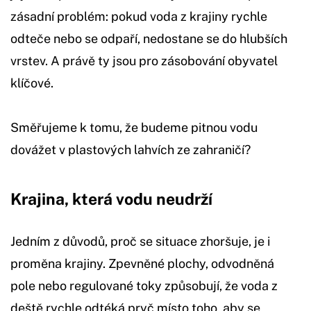
zásadní problém: pokud voda z krajiny rychle
odteče nebo se odpaří, nedostane se do hlubších
vrstev. A právě ty jsou pro zásobování obyvatel
klíčové.
Směřujeme k tomu, že budeme pitnou vodu
dovážet v plastových lahvích ze zahraničí?
Krajina, která vodu neudrží
Jedním z důvodů, proč se situace zhoršuje, je i
proměna krajiny. Zpevněné plochy, odvodněná
pole nebo regulované toky způsobují, že voda z
deště rychle odtéká pryč místo toho, aby se