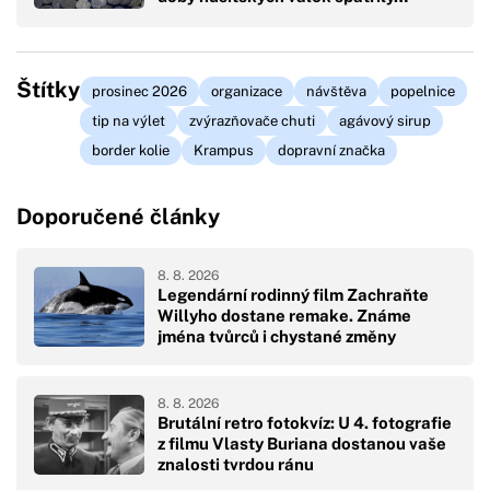
Štítky
prosinec 2026
organizace
návštěva
popelnice
tip na výlet
zvýrazňovače chuti
agávový sirup
border kolie
Krampus
dopravní značka
Doporučené články
8. 8. 2026
Legendární rodinný film Zachraňte
Willyho dostane remake. Známe
jména tvůrců i chystané změny
8. 8. 2026
Brutální retro fotokvíz: U 4. fotografie
z filmu Vlasty Buriana dostanou vaše
znalosti tvrdou ránu