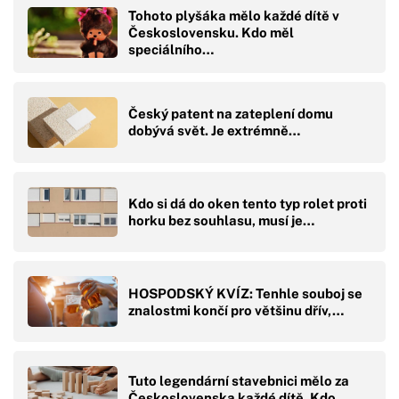
Tohoto plyšáka mělo každé dítě v
Československu. Kdo měl
speciálního…
Český patent na zateplení domu
dobývá svět. Je extrémně…
Kdo si dá do oken tento typ rolet proti
horku bez souhlasu, musí je…
HOSPODSKÝ KVÍZ: Tenhle souboj se
znalostmi končí pro většinu dřív,…
Tuto legendární stavebnici mělo za
Československa každé dítě. Kdo…