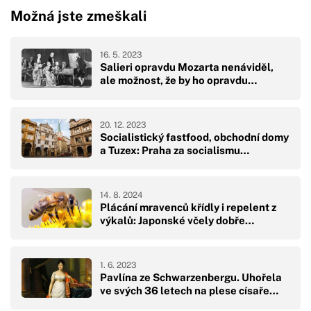
Možná jste zmeškali
16. 5. 2023
Salieri opravdu Mozarta nenáviděl,
ale možnost, že by ho opravdu…
20. 12. 2023
Socialistický fastfood, obchodní domy
a Tuzex: Praha za socialismu…
14. 8. 2024
Plácání mravenců křídly i repelent z
výkalů: Japonské včely dobře…
1. 6. 2023
Pavlína ze Schwarzenbergu. Uhořela
ve svých 36 letech na plese císaře…