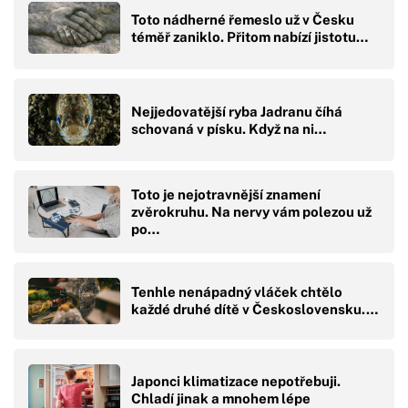
Toto nádherné řemeslo už v Česku
téměř zaniklo. Přitom nabízí jistotu…
Nejjedovatější ryba Jadranu číhá
schovaná v písku. Když na ni…
Toto je nejotravnější znamení
zvěrokruhu. Na nervy vám polezou už
po…
Tenhle nenápadný vláček chtělo
každé druhé dítě v Československu.…
Japonci klimatizace nepotřebuji.
Chladí jinak a mnohem lépe