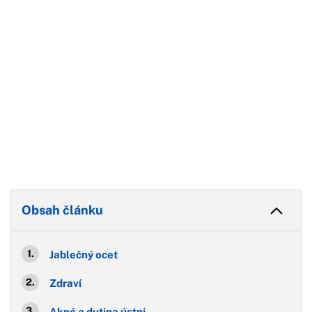
Obsah článku
Jablečný ocet
Zdraví
Akné a dutina ústní