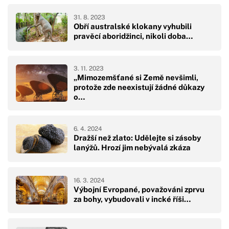
31. 8. 2023
Obří australské klokany vyhubili
pravěcí aboridžinci, nikoli doba…
3. 11. 2023
„Mimozemšťané si Země nevšimli,
protože zde neexistují žádné důkazy
o…
6. 4. 2024
Dražší než zlato: Udělejte si zásoby
lanýžů. Hrozí jim nebývalá zkáza
16. 3. 2024
Výbojní Evropané, považováni zprvu
za bohy, vybudovali v incké říši…