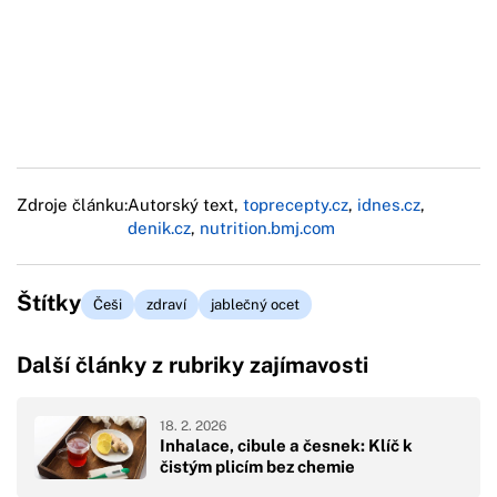
Zdroje článku:
Autorský text,
toprecepty.cz
,
idnes.cz
,
denik.cz
,
nutrition.bmj.com
Štítky
Češi
zdraví
jablečný ocet
Další články z rubriky zajímavosti
18. 2. 2026
Inhalace, cibule a česnek: Klíč k
čistým plicím bez chemie