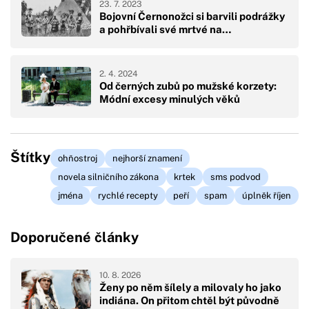
23. 7. 2023
Bojovní Černonožci si barvili podrážky
a pohřbívali své mrtvé na…
2. 4. 2024
Od černých zubů po mužské korzety:
Módní excesy minulých věků
Štítky
ohňostroj
nejhorší znamení
novela silničního zákona
krtek
sms podvod
jména
rychlé recepty
peří
spam
úplněk říjen
Doporučené články
10. 8. 2026
Ženy po něm šílely a milovaly ho jako
indiána. On přitom chtěl být původně