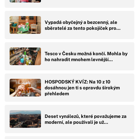
Vypadá obyčejný a bezcenný, ale
sběratelé za tento pokojíček pro…
Tesco v Česku možná končí. Mohla by
ho nahradit mnohem levnější…
HOSPODSKÝ KVÍZ: Na 10 z 10
dosáhnou jen ti s opravdu širokým
přehledem
Deset vynálezů, které považujeme za
moderní, ale používali je už…