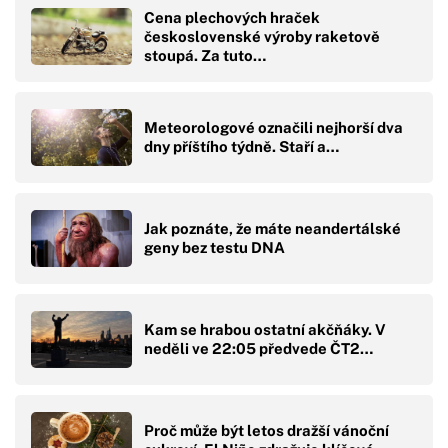
Cena plechových hraček
československé výroby raketově
stoupá. Za tuto…
Meteorologové označili nejhorší dva
dny příštího týdně. Staří a…
Jak poznáte, že máte neandertálské
geny bez testu DNA
Kam se hrabou ostatní akčňáky. V
neděli ve 22:05 předvede ČT2…
Proč může být letos dražší vánoční