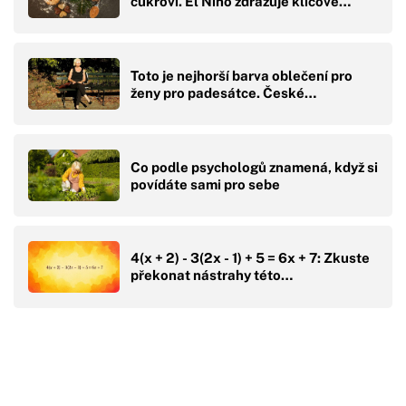
cukroví. El Niño zdražuje klíčové…
Toto je nejhorší barva oblečení pro
ženy pro padesátce. České…
Co podle psychologů znamená, když si
povídáte sami pro sebe
4(x + 2) - 3(2x - 1) + 5 = 6x + 7: Zkuste
překonat nástrahy této…