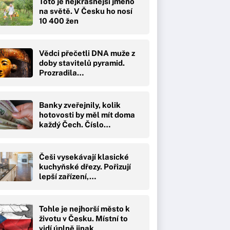
Toto je nejkrásnější jméno
na světě. V Česku ho nosí
10 400 žen
Vědci přečetli DNA muže z
doby stavitelů pyramid.
Prozradila…
Banky zveřejnily, kolik
hotovosti by měl mít doma
každý Čech. Číslo…
Češi vysekávají klasické
kuchyňské dřezy. Pořizují
lepší zařízení,…
Tohle je nejhorší město k
životu v Česku. Místní to
vidí úplně jinak