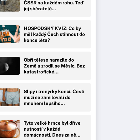
ČSSR na každém rohu. Teď
jej sběratelé…
HOSPODSKÝ KVÍZ: Co by
měl každý Čech stihnout do
konce léta?
Obří těleso narazilo do
Země a zrodil se Měsíc. Bez
katastrofické…
Slipy i trenýrky končí. Čeští
muži se zamilovali do
mnohem lepšího…
Tyto velké hrnce byl dříve
nutností v každé
domácnosti. Dnes za ně…