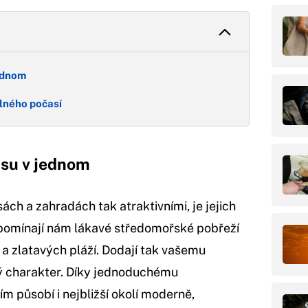
jednom
lného počasí
usu v jednom
ách a zahradách tak atraktivními, je jejich
ipomínají nám lákavé středomořské pobřeží
a zlatavých pláží. Dodají tak vašemu
ný charakter. Díky jednoduchému
ím působí i nejbližší okolí moderně,