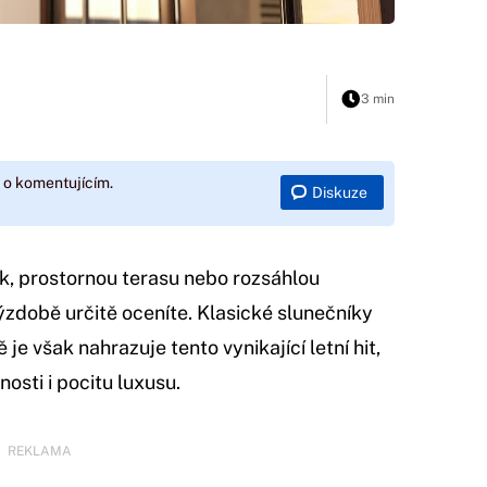
3 min
 o komentujícím.
Diskuze
k, prostornou terasu nebo rozsáhlou
ýzdobě určitě oceníte. Klasické slunečníky
ě je však nahrazuje tento vynikající letní hit,
osti i pocitu luxusu.
REKLAMA