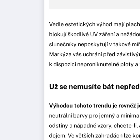
Vedle estetických výhod mají placht
blokují škodlivé UV záření a nežádouc
slunečníky neposkytují v takové mí
Markýza vás uchrání před závistiv
k dispozici neproniknutelné ploty a 
Už se nemusíte bát nepřed
Výhodou tohoto trendu je rovněž j
neutrální barvy pro jemný a minima
odstíny a nápadné vzory, chcete-li, 
dojem. Ve větších zahradách lze ko