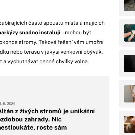
zabírajících často spoustu místa a majících
markýzy snadno instalují
– mohou být
dokonce stromy. Takové řešení vám umožní
ku nebo terasu v jakýsi venkovní obývák,
 a vychutnávat cenné chvilky volna.
4. 6. 2026
Altán z živých stromů je unikátní
ozdobou zahrady. Nic
nestloukáte, roste sám