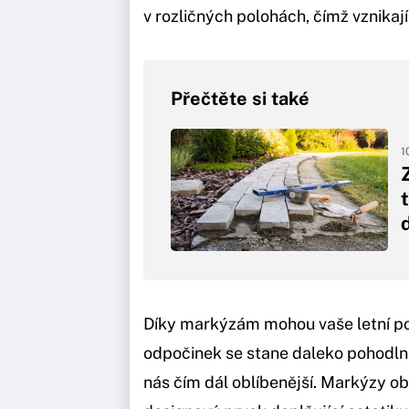
v rozličných polohách, čímž vznikají
Přečtěte si také
1
Díky markýzám mohou vaše letní po
odpočinek se stane daleko pohodlně
nás čím dál oblíbenější. Markýzy ob