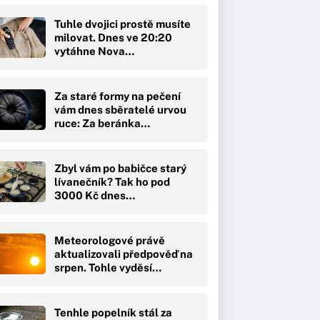
Tuhle dvojici prostě musíte
milovat. Dnes ve 20:20
vytáhne Nova…
Za staré formy na pečení
vám dnes sběratelé urvou
ruce: Za beránka…
Zbyl vám po babičce starý
lívanečník? Tak ho pod
3000 Kč dnes…
Meteorologové právě
aktualizovali předpověď na
srpen. Tohle vyděsí…
Tenhle popelník stál za