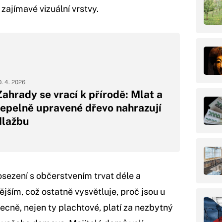
 zajímavé vizuální vrstvy.
0. 4. 2026
Zahrady se vrací k přírodě: Mlat a
tepelně upravené dřevo nahrazují
dlažbu
sezení s občerstvením trvat déle a
jším, což ostatně vysvětluje, proč jsou u
ecně, nejen ty plachtové, platí za nezbytný