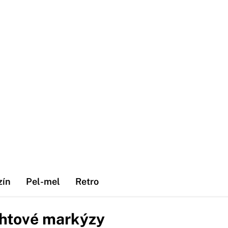
zín
Pel-mel
Retro
achtové markýzy