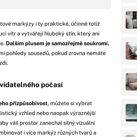
ové markýzy i ty praktické, účinně totiž
í vítr a vytvářejí hluboký stín, který ani
ře.
Dalším plusem je samozřejmě soukromí.
ými pohledy sousedů, pokud zrovna nemáte
zdi.
vídatelného počasí
eho přizpůsobivost
, můžete si vybrat
listický vzhled nebo naopak výraznější
aby váš prostor zanechal silný vizuální
mbinovat i více markýz různých tvarů a