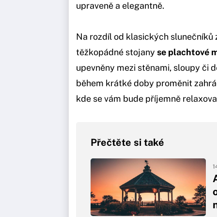
upraveně a elegantně.
Na rozdíl od klasických slunečníků 
těžkopádné stojany
se plachtové 
upevněny mezi stěnami, sloupy či 
během krátké doby proměnit zahrád
kde se vám bude příjemně relaxovat
Přečtěte si také
1