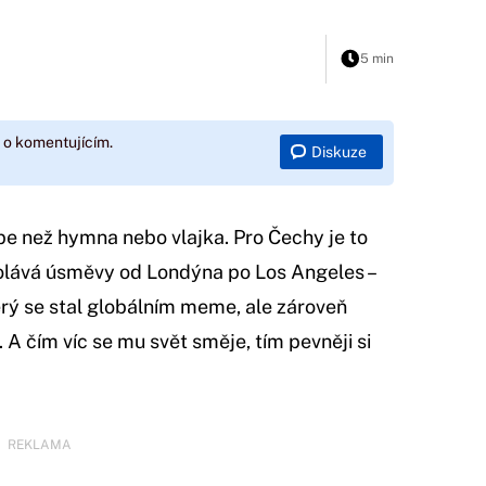
5 min
 o komentujícím.
Diskuze
lépe než hymna nebo vlajka. Pro Čechy je to
olává úsměvy od Londýna po Los Angeles –
rý se stal globálním meme, ale zároveň
 A čím víc se mu svět směje, tím pevněji si
REKLAMA