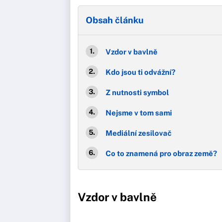
Obsah článku
Vzdor v bavlně
Kdo jsou ti odvážní?
Z nutnosti symbol
Nejsme v tom sami
Mediální zesilovač
Co to znamená pro obraz země?
Vzdor v bavlně