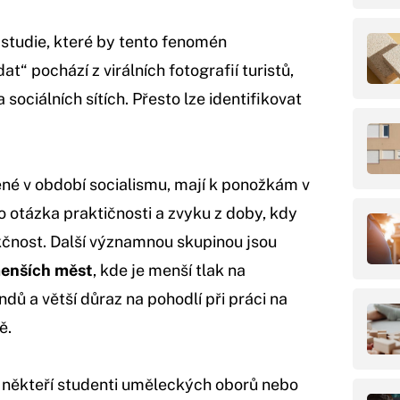
studie, které by tento fenomén
“ pochází z virálních fotografií turistů,
sociálních sítích. Přesto lze identifikovat
ené v období socialismu, mají k ponožkám v
to otázka praktičnosti a zvyku z doby, kdy
kčnost. Další významnou skupinou jsou
menších měst
, kde je menší tlak na
ů a větší důraz na pohodlí při práci na
ě.
li i někteří studenti uměleckých oborů nebo