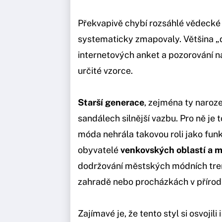
Překvapivě chybí rozsáhlé vědecké 
systematicky zmapovaly. Většina „dat
internetových anket a pozorování na 
určité vzorce.
Starší generace
, zejména ty naroz
sandálech silnější vazbu. Pro ně je 
móda nehrála takovou roli jako fun
obyvatelé
venkovských oblastí a 
dodržování městských módních trend
zahradě nebo procházkách v přírod
Zajímavé je, že tento styl si osvoji