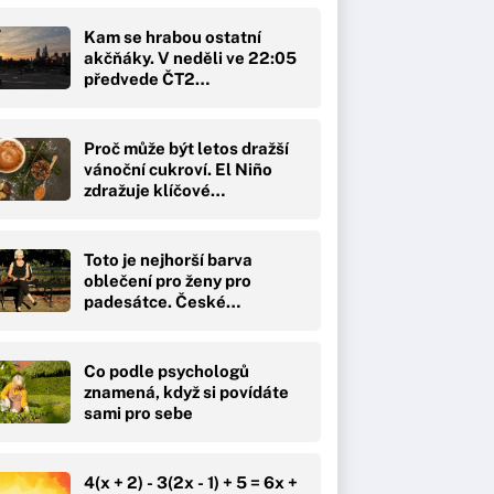
Kam se hrabou ostatní
akčňáky. V neděli ve 22:05
předvede ČT2…
Proč může být letos dražší
vánoční cukroví. El Niño
zdražuje klíčové…
Toto je nejhorší barva
oblečení pro ženy pro
padesátce. České…
Co podle psychologů
znamená, když si povídáte
sami pro sebe
4(x + 2) - 3(2x - 1) + 5 = 6x +