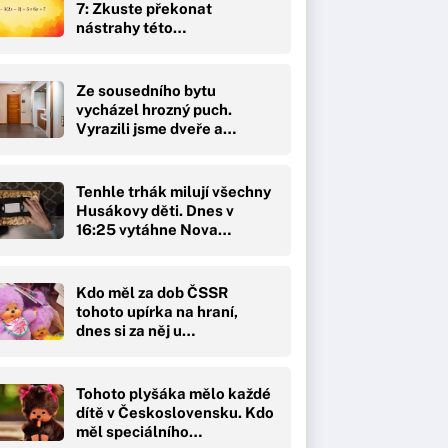
7: Zkuste překonat
nástrahy této…
Ze sousedního bytu
vycházel hrozný puch.
Vyrazili jsme dveře a
čekal…
Tenhle trhák milují všechny
Husákovy děti. Dnes v
16:25 vytáhne Nova…
Kdo měl za dob ČSSR
tohoto upírka na hraní,
dnes si za něj u…
Tohoto plyšáka mělo každé
dítě v Československu. Kdo
měl speciálního…