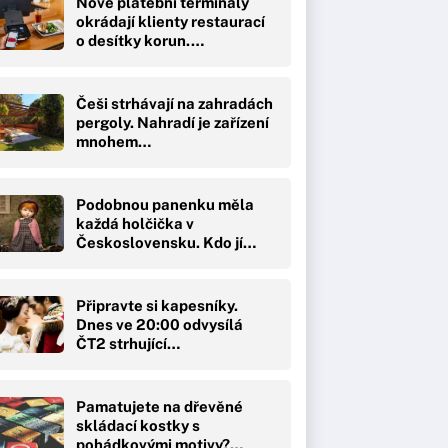
Nové platební terminály
okrádají klienty restaurací
o desítky korun.…
Češi strhávají na zahradách
pergoly. Nahradí je zařízení
mnohem…
Podobnou panenku měla
každá holčička v
Československu. Kdo jí…
Připravte si kapesníky.
Dnes ve 20:00 odvysílá
ČT2 strhující…
Pamatujete na dřevěné
skládací kostky s
pohádkovými motivy?…