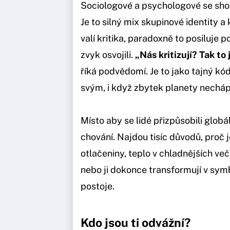
Sociologové a psychologové se shodu
Je to silný mix skupinové identity a
valí kritika, paradoxně to posiluje p
zvyk osvojili.
„Nás kritizují? Tak to
říká podvědomí. Je to jako tajný kód
svým, i když zbytek planety necháp
Místo aby se lidé přizpůsobili globál
chování. Najdou tisíc důvodů, proč 
otlačeniny, teplo v chladnějších več
nebo ji dokonce transformují v sym
postoje.
Kdo jsou ti odvážní?