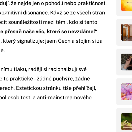
jí, že nejde jen o pohodlí nebo praktičnost.
 kognitivní disonance. Když se ze všech stran
ocit sounáležitosti mezi těmi, kdo si tento
 je přesně naše věc, které se nevzdáme!“
, který signalizuje: jsem Čech a stojím si za
e.
nímu tlaku, raději si racionalizují své
je to praktické – žádné puchýře, žádné
erech. Estetickou stránku tiše přehlížejí,
bol osobitosti a anti-mainstreamového