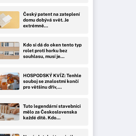
Český patent na zateplení
domu dobývá svět. Je
extrémně…
Kdo si dá do oken tento typ
rolet proti horku bez
souhlasu, musí je…
HOSPODSKÝ KVÍZ: Tenhle
souboj se znalostmi končí
pro většinu dřív,…
Tuto legendární stavebnici
mělo za Československa
každé dítě. Kdo…