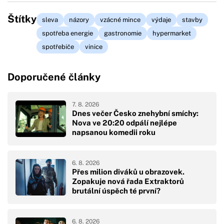
Štítky
sleva
názory
vzácné mince
výdaje
stavby
spotřeba energie
gastronomie
hypermarket
spotřebiče
vinice
Doporučené články
7. 8. 2026
Dnes večer Česko znehybní smíchy:
Nova ve 20:20 odpálí nejlépe
napsanou komedii roku
6. 8. 2026
Přes milion diváků u obrazovek.
Zopakuje nová řada Extraktorů
brutální úspěch té první?
6. 8. 2026