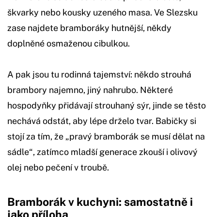
škvarky nebo kousky uzeného masa. Ve Slezsku
zase najdete bramboráky hutnější, někdy
doplněné osmaženou cibulkou.
A pak jsou tu rodinná tajemství: někdo strouhá
brambory najemno, jiný nahrubo. Některé
hospodyňky přidávají strouhaný sýr, jinde se těsto
nechává odstát, aby lépe drželo tvar. Babičky si
stojí za tím, že „pravý bramborák se musí dělat na
sádle“, zatímco mladší generace zkouší i olivový
olej nebo pečení v troubě.
Bramborák v kuchyni: samostatně i
jako příloha