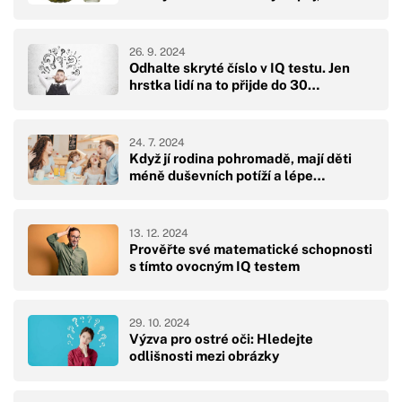
26. 9. 2024
Odhalte skryté číslo v IQ testu. Jen
hrstka lidí na to přijde do 30…
24. 7. 2024
Když jí rodina pohromadě, mají děti
méně duševních potíží a lépe…
13. 12. 2024
Prověřte své matematické schopnosti
s tímto ovocným IQ testem
29. 10. 2024
Výzva pro ostré oči: Hledejte
odlišnosti mezi obrázky