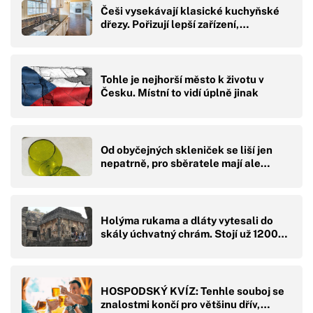
Češi vysekávají klasické kuchyňské
dřezy. Pořizují lepší zařízení,…
Tohle je nejhorší město k životu v
Česku. Místní to vidí úplně jinak
Od obyčejných skleniček se liší jen
nepatrně, pro sběratele mají ale…
Holýma rukama a dláty vytesali do
skály úchvatný chrám. Stojí už 1200…
HOSPODSKÝ KVÍZ: Tenhle souboj se
znalostmi končí pro většinu dřív,…