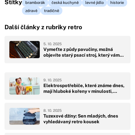
Štítky
bramborák
česká kuchyně
levné jídlo
historie
zdravě
tradičně
Další články z rubriky retro
5. 10. 2025
Vymeťte z půdy pavučiny, možná
objevíte starý psací stroj, který vám…
9. 10. 2025
Elektrospotřebiče, které známe dnes,
mají hluboké kořeny v minulosti,…
8. 10. 2025
Tuzexové džíny: Sen mladých, dnes
vyhledávaný retro kousek