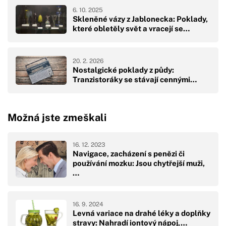
6. 10. 2025
Skleněné vázy z Jablonecka: Poklady,
které obletěly svět a vracejí se…
20. 2. 2026
Nostalgické poklady z půdy:
Tranzistoráky se stávají cennými…
Možná jste zmeškali
16. 12. 2023
Navigace, zacházení s penězi či
používání mozku: Jsou chytřejší muži,
…
16. 9. 2024
Levná variace na drahé léky a doplňky
stravy: Nahradí iontový nápoj,…