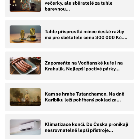
večerky, ale sběratelé za tuhle
barevnou…
Tahle přisprostlá mince české ražby
má pro sbětatele cenu 300 000 Kč.…
Zapomeňte na Vodňanské kuře i na
Krahulík. Nejlepší poctivé párky…
Kam se hrabe Tutanchamon. Na dně
Karibiku leží pohřbený poklad za…
Klimatizace končí. Do Česka pronikají
nesrovnatelně lepší přístroje…