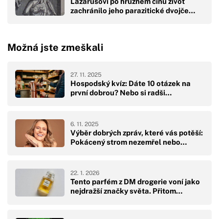
Lazarusovi po hrůzném činu život
zachránilo jeho parazitické dvojče…
Možná jste zmeškali
27. 11. 2025
Hospodský kvíz: Dáte 10 otázek na
první dobrou? Nebo si radši…
6. 11. 2025
Výběr dobrých zpráv, které vás potěší:
Pokácený strom nezemřel nebo…
22. 1. 2026
Tento parfém z DM drogerie voní jako
nejdražší značky světa. Přitom…