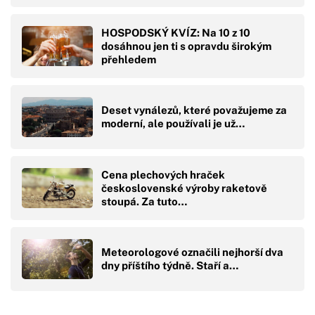
HOSPODSKÝ KVÍZ: Na 10 z 10
dosáhnou jen ti s opravdu širokým
přehledem
Deset vynálezů, které považujeme za
moderní, ale používali je už…
Cena plechových hraček
československé výroby raketově
stoupá. Za tuto…
Meteorologové označili nejhorší dva
dny příštího týdně. Staří a…