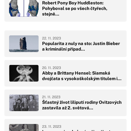
Robert Pony Boy Huddleston:
Pohyboval se po všech čtyřech,
stejně…
22. 11. 2023
Popularita z nuly na sto: Justin Bieber
a kriminální případ…
20. 11. 2023
Abby a Brittany Hensel: Siamská
dvojčata s vysokoškolským titulem i…
21. 11. 2023
Šťastný život liliputí rodiny Ovitzových
zastavila až 2. světová…
23. 11. 2023