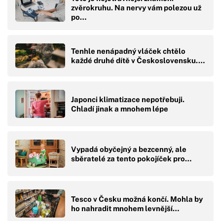
zvěrokruhu. Na nervy vám polezou už
po…
Tenhle nenápadný vláček chtělo
každé druhé dítě v Československu.…
Japonci klimatizace nepotřebuji.
Chladí jinak a mnohem lépe
Vypadá obyčejný a bezcenný, ale
sběratelé za tento pokojíček pro…
Tesco v Česku možná končí. Mohla by
ho nahradit mnohem levnější…