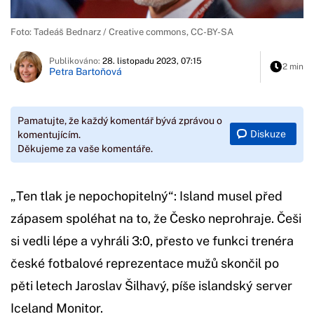
Foto: Tadeáš Bednarz / Creative commons, CC-BY-SA
Publikováno:
28. listopadu 2023, 07:15
2 min
Petra Bartoňová
Pamatujte, že každý komentář bývá zprávou o
Diskuze
komentujícím.
Děkujeme za vaše komentáře.
„Ten tlak je nepochopitelný“: Island musel před
zápasem spoléhat na to, že Česko neprohraje. Češi
si vedli lépe a vyhráli 3:0, přesto ve funkci trenéra
české fotbalové reprezentace mužů skončil po
pěti letech Jaroslav Šilhavý, píše islandský server
Iceland Monitor.