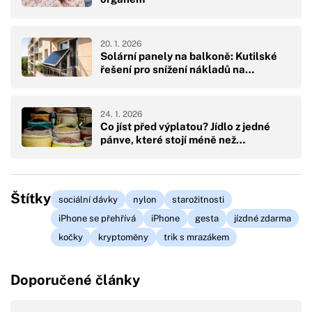
20. 1. 2026
Solární panely na balkoně: Kutilské
řešení pro snížení nákladů na…
24. 1. 2026
Co jíst před výplatou? Jídlo z jedné
pánve, které stojí méně než…
Štítky
sociální dávky
nylon
starožitnosti
iPhone se přehřívá
iPhone
gesta
jízdné zdarma
kočky
kryptoměny
trik s mrazákem
Doporučené články