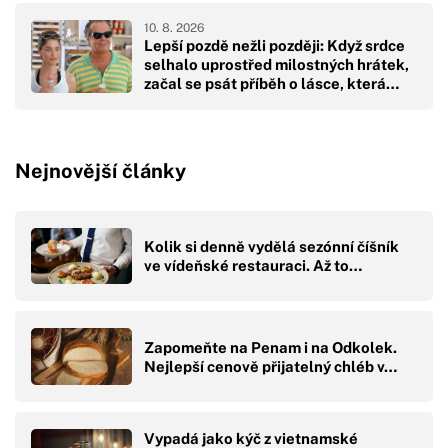
10. 8. 2026
Lepší pozdě nežli později: Když srdce
selhalo uprostřed milostných hrátek,
začal se psát příběh o lásce, která
měla přijít o dvacet let dříve
Nejnovější články
Kolik si denně vydělá sezónní číšník
ve vídeňské restauraci. Až to…
Zapomeňte na Penam i na Odkolek.
Nejlepší cenově přijatelný chléb v…
Vypadá jako kýč z vietnamské