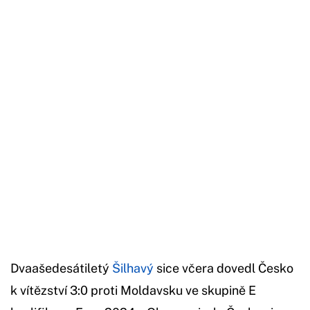
Začátek reklamy
Konec reklamy
Dvaašedesátiletý
Šilhavý
sice včera dovedl Česko
k vítězství 3:0 proti Moldavsku ve skupině E