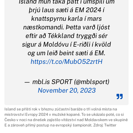
Ísland mun taka þátt í umspili um
þrjú laus sæti á EM 2024 í
knattspyrnu karla í mars
næstkomandi. Þetta varð ljóst
eftir að Tékkland tryggði sér
sigur á Moldóvu í E-riðli í kvöld
og um leið beint sæti á EM.
https://t.co/MubO52zrtH
— mbl.is SPORT (@mblsport)
November 20, 2023
Island se příští rok v březnu zúčastní baráže o tři volná místa na
mistrovství Evropy 2024 v mužské kopané. To se ukázalo poté, co si
Česko v noci na dnešek zajistilo vítězství nad Moldavskem ve skupině
E a zároveň přímý postup na evropský šampionát. Zdroj: Twitter