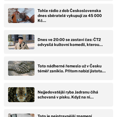
Tohle rádio z dob Československa
dnes sběratelé vykupují za 45 000
Kč…
Dnes ve 20:00 se zastaví čas: ČT2
odvysílá kultovní komedii, kterou…
Toto nádherné řemeslo už v Česku
téměř zaniklo. Přitom nabízí jistotu…
Nejjedovatější ryba Jadranu číhá
schovaná v písku. Když na ni…
Toto je nejotravnější znamení