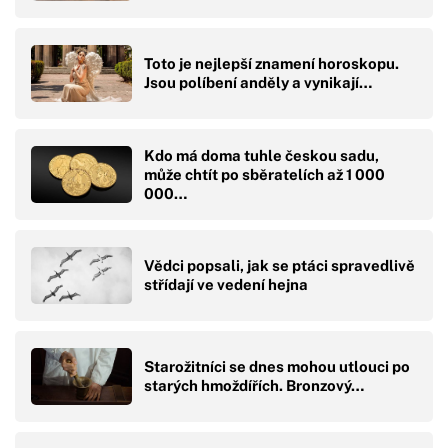
Toto je nejlepší znamení horoskopu.
Jsou políbení anděly a vynikají…
Kdo má doma tuhle českou sadu,
může chtít po sběratelích až 1 000
000…
Vědci popsali, jak se ptáci spravedlivě
střídají ve vedení hejna
Starožitníci se dnes mohou utlouci po
starých hmoždířích. Bronzový…