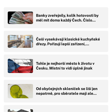
Banky zveřejnily, kolik hotovosti by
měl mít doma každý Čech. Číslo…
Češi vysekávají klasické kuchyňské
dřezy. Pořizují lepší zařízení,…
Tohle je nejhorší město k životu v
Česku. Místní to vidí úplně jinak
Od obyčejných skleniček se liší jen
nepatrně, pro sběratele mají ale…