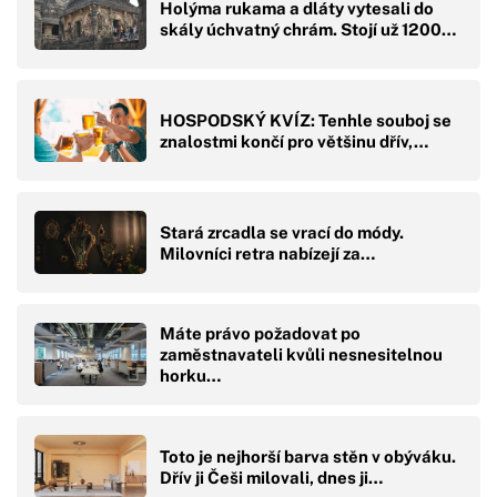
Holýma rukama a dláty vytesali do
skály úchvatný chrám. Stojí už 1200…
HOSPODSKÝ KVÍZ: Tenhle souboj se
znalostmi končí pro většinu dřív,…
Stará zrcadla se vrací do módy.
Milovníci retra nabízejí za…
Máte právo požadovat po
zaměstnavateli kvůli nesnesitelnou
horku…
Toto je nejhorší barva stěn v obýváku.
Dřív ji Češi milovali, dnes ji…