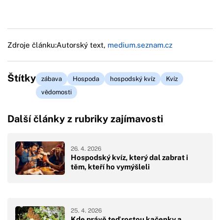
Zdroje článku:
Autorský text,
medium.seznam.cz
Štítky
zábava
Hospoda
hospodský kvíz
Kvíz
vědomosti
Další články z rubriky zajímavosti
26. 4. 2026
Hospodský kvíz, který dal zabrat i
těm, kteří ho vymýšleli
25. 4. 2026
Kde právě teď rostou kačenky a