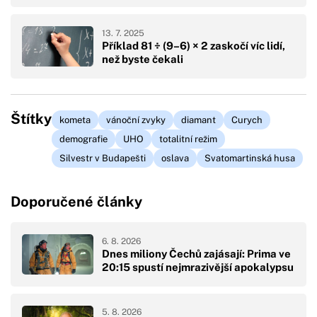
13. 7. 2025
Příklad 81 ÷ (9–6) × 2 zaskočí víc lidí,
než byste čekali
Štítky
kometa
vánoční zvyky
diamant
Curych
demografie
UHO
totalitní režim
Silvestr v Budapešti
oslava
Svatomartinská husa
Doporučené články
6. 8. 2026
Dnes miliony Čechů zajásají: Prima ve
20:15 spustí nejmrazivější apokalypsu
5. 8. 2026