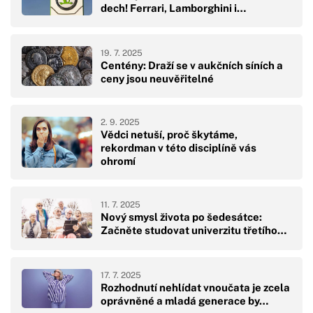
dech! Ferrari, Lamborghini i…
19. 7. 2025
Centény: Draží se v aukčních síních a
ceny jsou neuvěřitelné
2. 9. 2025
Vědci netuší, proč škytáme,
rekordman v této disciplíně vás
ohromí
11. 7. 2025
Nový smysl života po šedesátce:
Začněte studovat univerzitu třetího…
17. 7. 2025
Rozhodnutí nehlídat vnoučata je zcela
oprávněné a mladá generace by…