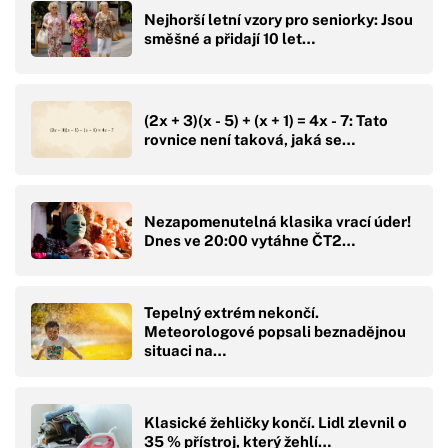
Nejhorší letní vzory pro seniorky: Jsou
směšné a přidají 10 let…
(2x + 3)(x - 5) + (x + 1) = 4x - 7: Tato
rovnice není taková, jaká se…
Nezapomenutelná klasika vrací úder!
Dnes ve 20:00 vytáhne ČT2…
Tepelný extrém nekončí.
Meteorologové popsali beznadějnou
situaci na…
Klasické žehličky končí. Lidl zlevnil o
35 % přístroj, který žehlí…