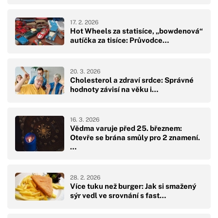
17. 2. 2026
Hot Wheels za statisíce, „bowdenová“
autíčka za tisíce: Průvodce…
20. 3. 2026
Cholesterol a zdraví srdce: Správné
hodnoty závisí na věku i…
16. 3. 2026
Vědma varuje před 25. březnem:
Otevře se brána smůly pro 2 znamení.
…
28. 2. 2026
Více tuku než burger: Jak si smažený
sýr vedl ve srovnání s fast…