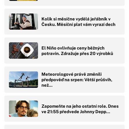
Kolik si měsíčne vydělá jeřábník v
Česku. Měsíční plat vám vyrazí dech
El Niño ovlivňuje ceny běžných
potravin. Zdražuje přes 20 výrobků
Meteorologové právě změnili
předpověď na srpen: Větší průšvih,
než…
Zapomeňte na jeho ostatní role. Dnes
ve 21:55 předvede Johnny Depp…