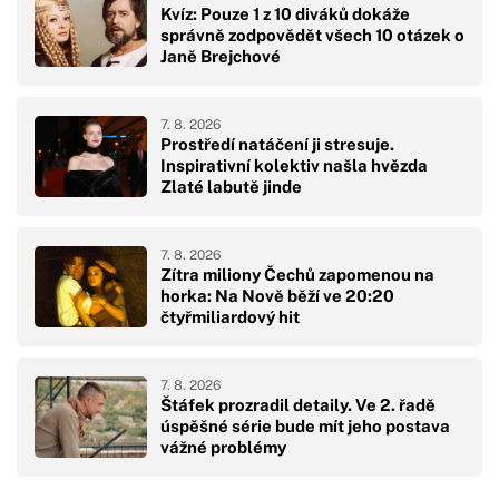
Kvíz: Pouze 1 z 10 diváků dokáže
správně zodpovědět všech 10 otázek o
Janě Brejchové
7. 8. 2026
Prostředí natáčení ji stresuje.
Inspirativní kolektiv našla hvězda
Zlaté labutě jinde
7. 8. 2026
Zítra miliony Čechů zapomenou na
horka: Na Nově běží ve 20:20
čtyřmiliardový hit
7. 8. 2026
Štáfek prozradil detaily. Ve 2. řadě
úspěšné série bude mít jeho postava
vážné problémy