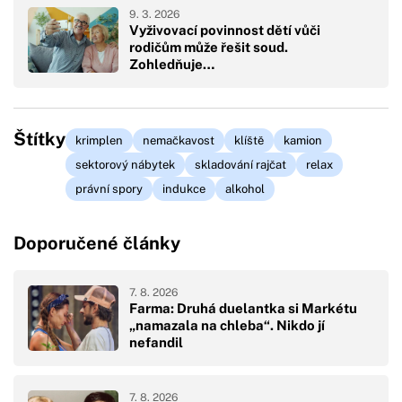
9. 3. 2026
Vyživovací povinnost dětí vůči
rodičům může řešit soud.
Zohledňuje…
Štítky
krimplen
nemačkavost
klíště
kamion
sektorový nábytek
skladování rajčat
relax
právní spory
indukce
alkohol
Doporučené články
7. 8. 2026
Farma: Druhá duelantka si Markétu
„namazala na chleba“. Nikdo jí
nefandil
7. 8. 2026