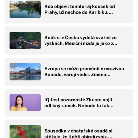
Kdo objevil tenhle ráj kousek od
Prahy, už nechce do Karibiku.…
Kolik si v Česku vydělá svářeč ve
výškách. Měsíční mzda je jako z…
Evropa se může proměnit v mrazivou
Kanadu, varují vědci. Změna…
IQ test pozornosti: Zkuste najít
odlišný zámek. Nebude to tak…
Sousedka v chatařské osadě si
stěžuje, že jí děti obírají rybíz.…