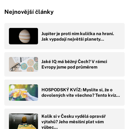
Nejnovější články
Jupiter je proti nim kulička na hraní.
Jak vypadají největší planety…
Jaké IQ má běžný Čech? V rámci
Evropy jsme pod průměrem
HOSPODSKÝ KVÍZ: Myslíte si, že o
dovolených víte všechno? Tento kvíz…
Kolik si v Česku vydělá opravář
výtahů? Jeho měsíšní plat vám
vůbec…