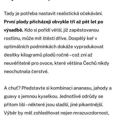
Tady je potřeba nastavit realistická očekávání.
První plody přicházejí obvykle tři až pět let po
výsadbě.
Kdo si pořídí větší, již zapěstovanou
rostlinu, může mít štěstí dříve. Dospělý keř v
optimálních podmínkách dokáže vyprodukovat
desítky kilogramů plodů ročně – což zní až
neuvěřitelně pro ovoce, které většina Čechů nikdy
neochutnala čerstvé.
A chuť? Představte si kombinaci ananasu, jahody a
guavy s jemnou kyselkou. Jednotlivé odrůdy se
přitom liší – některé jsou sladší, jiné pikantnější.
Výběr by měl zohledňovat nejen mrazuvzdornost,