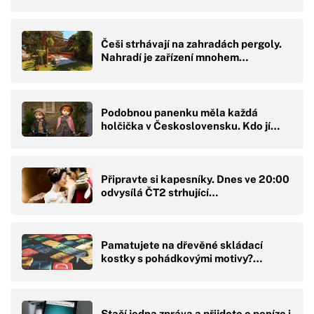
Češi strhávají na zahradách pergoly.
Nahradí je zařízení mnohem…
Podobnou panenku měla každá
holčička v Československu. Kdo jí…
Připravte si kapesníky. Dnes ve 20:00
odvysílá ČT2 strhující…
Pamatujete na dřevěné skládací
kostky s pohádkovými motivy?…
Stačí jedna zpráva a přijdete o peníze i