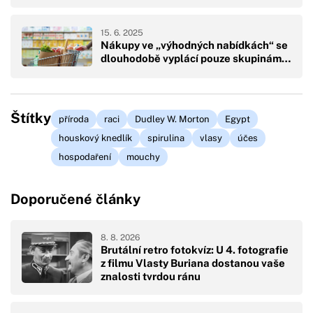
15. 6. 2025
Nákupy ve „výhodných nabídkách“ se
dlouhodobě vyplácí pouze skupinám…
Štítky
příroda
raci
Dudley W. Morton
Egypt
houskový knedlík
spirulina
vlasy
účes
hospodaření
mouchy
Doporučené články
8. 8. 2026
Brutální retro fotokvíz: U 4. fotografie
z filmu Vlasty Buriana dostanou vaše
znalosti tvrdou ránu