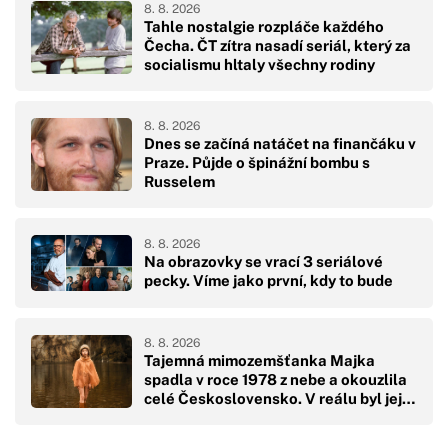
8. 8. 2026
Tahle nostalgie rozpláče každého
Čecha. ČT zítra nasadí seriál, který za
socialismu hltaly všechny rodiny
8. 8. 2026
Dnes se začíná natáčet na finančáku v
Praze. Půjde o špinážní bombu s
Russelem
8. 8. 2026
Na obrazovky se vrací 3 seriálové
pecky. Víme jako první, kdy to bude
8. 8. 2026
Tajemná mimozemšťanka Majka
spadla v roce 1978 z nebe a okouzlila
celé Československo. V reálu byl její
pád hodně drsný