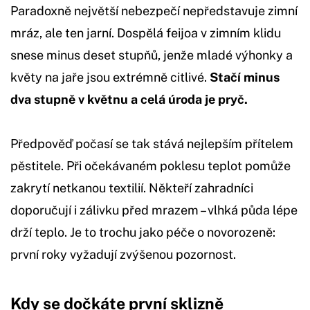
Paradoxně největší nebezpečí nepředstavuje zimní
mráz, ale ten jarní. Dospělá feijoa v zimním klidu
snese minus deset stupňů, jenže mladé výhonky a
květy na jaře jsou extrémně citlivé.
Stačí minus
dva stupně v květnu a celá úroda je pryč.
Předpověď počasí se tak stává nejlepším přítelem
pěstitele. Při očekávaném poklesu teplot pomůže
zakrytí netkanou textilií. Někteří zahradníci
doporučují i zálivku před mrazem – vlhká půda lépe
drží teplo. Je to trochu jako péče o novorozeně:
první roky vyžadují zvýšenou pozornost.
Kdy se dočkáte první sklizně