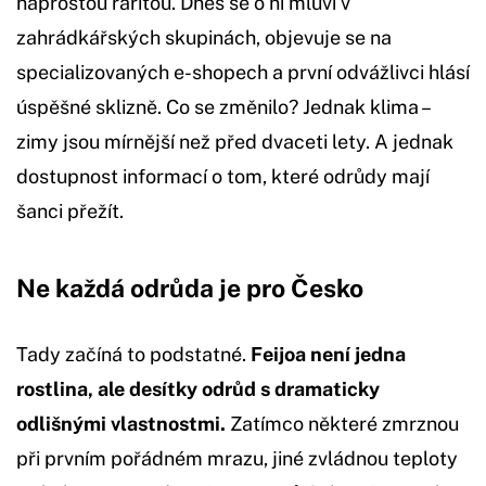
naprostou raritou. Dnes se o ní mluví v
zahrádkářských skupinách, objevuje se na
specializovaných e-shopech a první odvážlivci hlásí
úspěšné sklizně. Co se změnilo? Jednak klima –
zimy jsou mírnější než před dvaceti lety. A jednak
dostupnost informací o tom, které odrůdy mají
šanci přežít.
Ne každá odrůda je pro Česko
Tady začíná to podstatné.
Feijoa není jedna
rostlina, ale desítky odrůd s dramaticky
odlišnými vlastnostmi.
Zatímco některé zmrznou
při prvním pořádném mrazu, jiné zvládnou teploty