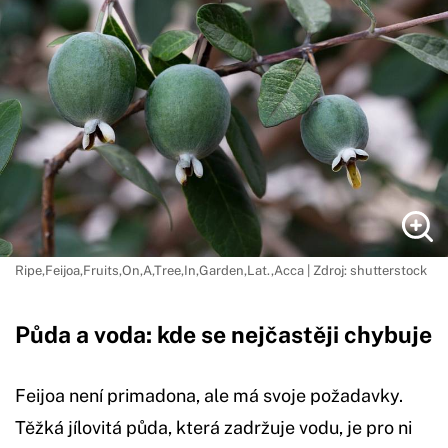
Ripe,Feijoa,Fruits,On,A,Tree,In,Garden,Lat.,Acca | Zdroj: shutterstock
Půda a voda: kde se nejčastěji chybuje
Feijoa není primadona, ale má svoje požadavky.
Těžká jílovitá půda, která zadržuje vodu, je pro ni