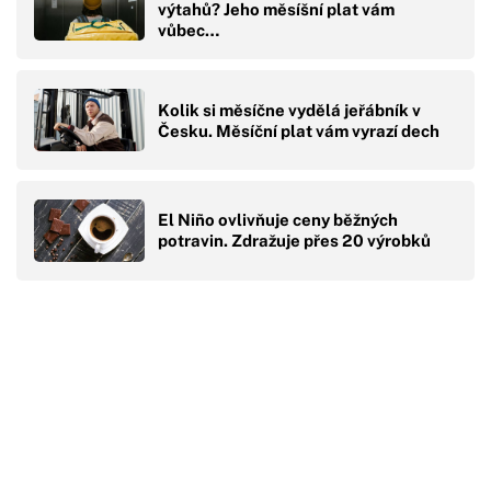
výtahů? Jeho měsíšní plat vám
vůbec…
Kolik si měsíčne vydělá jeřábník v
Česku. Měsíční plat vám vyrazí dech
El Niño ovlivňuje ceny běžných
potravin. Zdražuje přes 20 výrobků