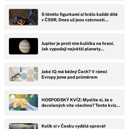
S těmito figurkami si hrálo každé dítě
v ČSSR. Dnes už jsou vzácností…
Jupiter je proti nim kulička na hraní.
Jak vypadají největší planety…
Jaké IQ má běžný Čech? V rámci
Evropy jsme pod průměrem
HOSPODSKÝ KVÍZ: Myslíte si, že o
dovolených víte všechno? Tento kvíz…
Kolik si v Česku vydělá opravář