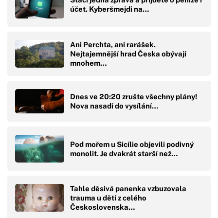
účet. Kyberšmejdi na…
Ani Perchta, ani rarášek.
Nejtajemnější hrad Česka obývají
mnohem…
Dnes ve 20:20 zrušte všechny plány!
Nova nasadí do vysílání…
Pod mořem u Sicílie objevili podivný
monolit. Je dvakrát starší než…
Tahle děsivá panenka vzbuzovala
trauma u dětí z celého
Československa…