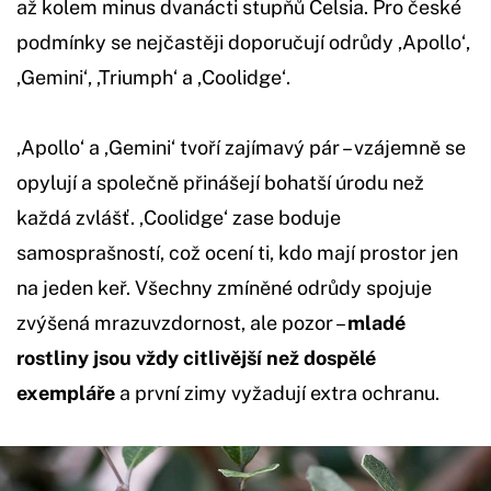
až kolem minus dvanácti stupňů Celsia. Pro české
podmínky se nejčastěji doporučují odrůdy ‚Apollo‘,
‚Gemini‘, ‚Triumph‘ a ‚Coolidge‘.
‚Apollo‘ a ‚Gemini‘ tvoří zajímavý pár – vzájemně se
opylují a společně přinášejí bohatší úrodu než
každá zvlášť. ‚Coolidge‘ zase boduje
samosprašností, což ocení ti, kdo mají prostor jen
na jeden keř. Všechny zmíněné odrůdy spojuje
zvýšená mrazuvzdornost, ale pozor –
mladé
rostliny jsou vždy citlivější než dospělé
exempláře
a první zimy vyžadují extra ochranu.