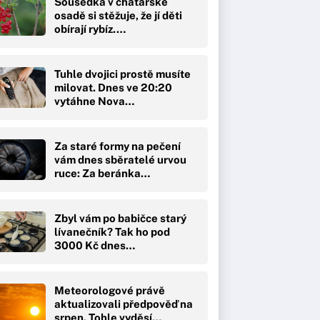
Sousedka v chatařské
osadě si stěžuje, že jí děti
obírají rybíz.…
Tuhle dvojici prostě musíte
milovat. Dnes ve 20:20
vytáhne Nova…
Za staré formy na pečení
vám dnes sběratelé urvou
ruce: Za beránka…
Zbyl vám po babičce starý
lívanečník? Tak ho pod
3000 Kč dnes…
Meteorologové právě
aktualizovali předpověď na
srpen. Tohle vyděsí…