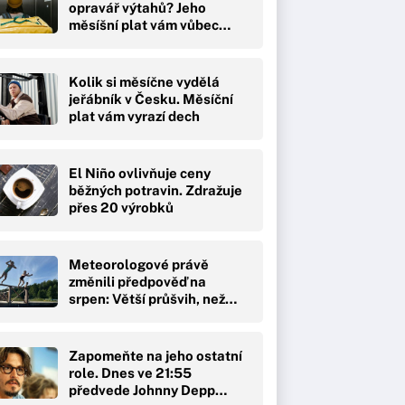
opravář výtahů? Jeho
měsíšní plat vám vůbec…
Kolik si měsíčne vydělá
jeřábník v Česku. Měsíční
plat vám vyrazí dech
El Niño ovlivňuje ceny
běžných potravin. Zdražuje
přes 20 výrobků
Meteorologové právě
změnili předpověď na
srpen: Větší průšvih, než…
Zapomeňte na jeho ostatní
role. Dnes ve 21:55
předvede Johnny Depp…