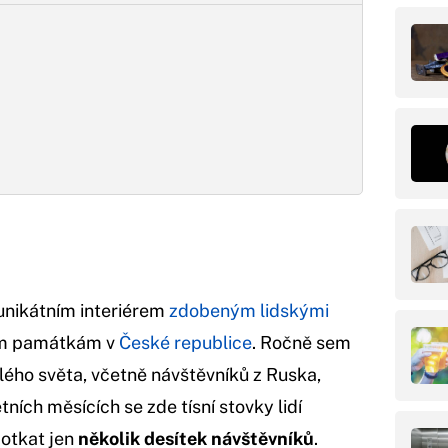
unikátním interiérem
zdobeným lidskými
ším památkám v
České republice
. Ročně sem
lého světa, včetně návštěvníků z Ruska,
tních měsících se zde tísní stovky lidí
potkat jen
několik desítek návštěvníků
.