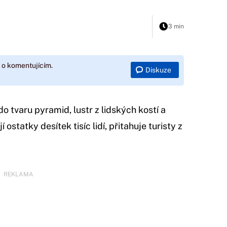
3 min
 o komentujícím.
Diskuze
o tvaru pyramid, lustr z lidských kostí a
 ostatky desítek tisíc lidí, přitahuje turisty z
REKLAMA