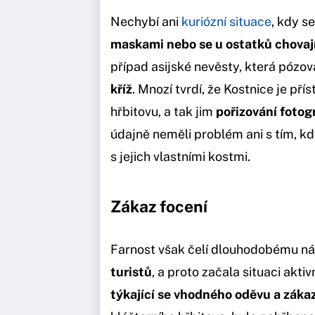
Nechybí ani
kuriózní situace
, kdy se
maskami nebo se u ostatků chovaj
případ asijské nevěsty, která pózov
kříž
. Mnozí tvrdí, že Kostnice je 
hřbitovu, a tak jim
pořizování fotogr
údajně neměli problém ani s tím, k
s jejich vlastními kostmi.
Zákaz focení
Farnost však čelí dlouhodobému ná
turistů
, a proto začala situaci aktiv
týkající se vhodného oděvu a záka