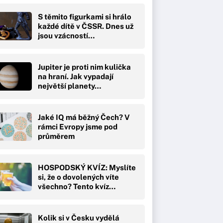
S těmito figurkami si hrálo
každé dítě v ČSSR. Dnes už
jsou vzácností…
Jupiter je proti nim kulička
na hraní. Jak vypadají
největší planety…
Jaké IQ má běžný Čech? V
rámci Evropy jsme pod
průměrem
HOSPODSKÝ KVÍZ: Myslíte
si, že o dovolených víte
všechno? Tento kvíz…
Kolik si v Česku vydělá