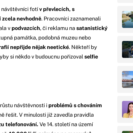
 návštěvníci fotí
v převlecích, s
í zcela nevhodně
. Pracovníci zaznamenali
ala v
podvazcích
, či reklamu na
satanistický
přístupná památka, podobná muzeu nebo
afií nepřijde nějak neetické
. Někteří by
dyby si někdo v budoucnu pořizoval
selfie
růstu návštěvnosti i
problémů s chováním
ně řešit. V minulosti již zavedla pravidla
zu telefonování.
Ve 14. století na území