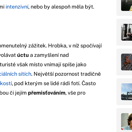
mi
intenzivní
, nebo by alespoň měla být.
menutelný zážitek. Hrobka, v níž spočívají
volávat
úctu
a zamyšlení nad
turisté však místo vnímají spíše jako
iálních sítích
. Největší pozornost tradičně
 kostí
, pod kterým se lidé rádi fotí. Často
bou či jejím
přemisťováním
, vše pro