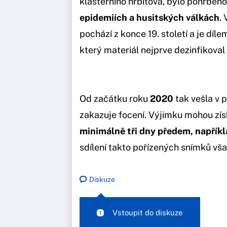
klášterního hřbitova, bylo pohřbeno
epidemiích a husitských válkách
.
pochází z konce 19. století a je díl
který materiál nejprve dezinfikoval 
Od začátku roku
2020
tak vešla v 
zakazuje focení. Výjimku mohou získ
minimálně tři dny předem, napříkl
sdílení takto pořízených snímků vša
Diskuze
Vstoupit do diskuze