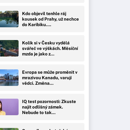
Kdo objevil tenhle ráj
kousek od Prahy, už nechce
do Karibiku.…
Kolik si v Česku vydělá
svářeč ve výškách. Měsíční
mzda je jako z…
Evropa se může proměnit v
mrazivou Kanadu, varují
vědci. Změna…
IQ test pozornosti: Zkuste
najít odlišný zámek.
Nebude to tak…