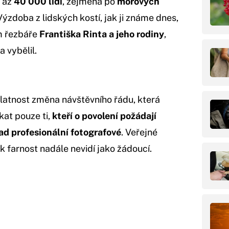
 až
40 000 lidí
, zejména po
morových
 Výzdoba z lidských kostí, jak ji známe dnes,
em řezbáře
Františka Rinta a jeho rodiny
,
a vybělil.
platnost změna návštěvního řádu, která
at pouze ti,
kteří o povolení požádají
ad profesionální fotografové
. Veřejné
k farnost nadále nevidí jako žádoucí.