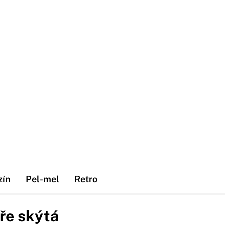
zín
Pel-mel
Retro
ře skýtá