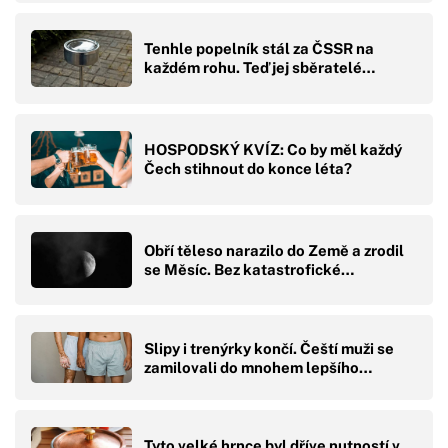
Tenhle popelník stál za ČSSR na
každém rohu. Teď jej sběratelé…
HOSPODSKÝ KVÍZ: Co by měl každý
Čech stihnout do konce léta?
Obří těleso narazilo do Země a zrodil
se Měsíc. Bez katastrofické…
Slipy i trenýrky končí. Čeští muži se
zamilovali do mnohem lepšího…
Tyto velké hrnce byl dříve nutností v