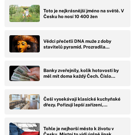
Toto je nejkrásnější jméno na světě. V
Česku ho nosí 10 400 žen
Vědci přečetli DNA muže z doby
stavitelů pyramid. Prozradila…
Banky zveřejnily, kolik hotovosti by
měl mít doma každý Čech. Číslo…
Češi vysekávají klasické kuchyňské
dřezy. Pořizují lepší zařízení,…
Tohle je nejhorší město k životu v
Česku. Místní to vidí úplně jinak