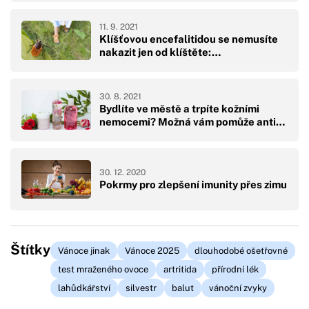
11. 9. 2021
Klíšťovou encefalitidou se nemusíte
nakazit jen od klíštěte:…
30. 8. 2021
Bydlíte ve městě a trpíte kožními
nemocemi? Možná vám pomůže anti…
30. 12. 2020
Pokrmy pro zlepšení imunity přes zimu
Štítky
Vánoce jinak
Vánoce 2025
dlouhodobé ošetřovné
test mraženého ovoce
artritida
přírodní lék
lahůdkářství
silvestr
balut
vánoční zvyky