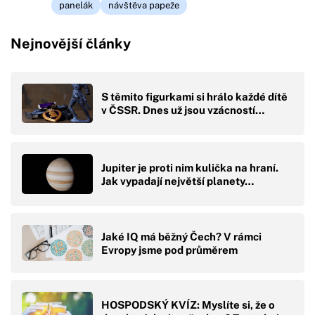
panelák
návštěva papeže
Nejnovější články
S těmito figurkami si hrálo každé dítě
v ČSSR. Dnes už jsou vzácností…
Jupiter je proti nim kulička na hraní.
Jak vypadají největší planety…
Jaké IQ má běžný Čech? V rámci
Evropy jsme pod průměrem
HOSPODSKÝ KVÍZ: Myslíte si, že o