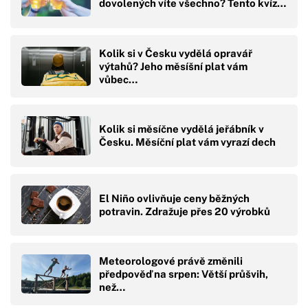
dovolených víte všechno? Tento kvíz…
Kolik si v Česku vydělá opravář
výtahů? Jeho měsíšní plat vám
vůbec…
Kolik si měsíčne vydělá jeřábník v
Česku. Měsíční plat vám vyrazí dech
El Niño ovlivňuje ceny běžných
potravin. Zdražuje přes 20 výrobků
Meteorologové právě změnili
předpověď na srpen: Větší průšvih,
než…