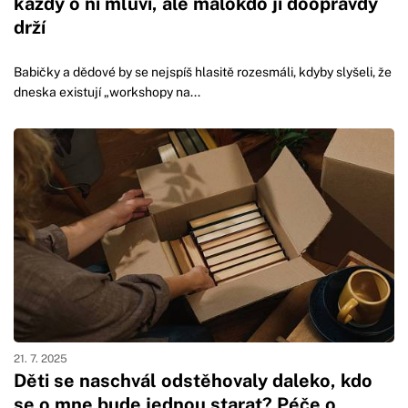
každý o ní mluví, ale málokdo ji doopravdy
drží
Babičky a dědové by se nejspíš hlasitě rozesmáli, kdyby slyšeli, že
dneska existují „workshopy na...
21. 7. 2025
Děti se naschvál odstěhovaly daleko, kdo
se o mne bude jednou starat? Péče o