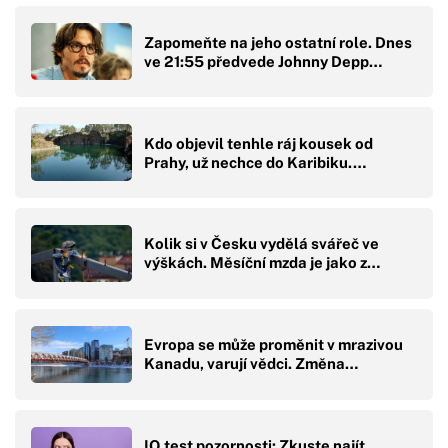
Zapomeňte na jeho ostatní role. Dnes
ve 21:55 předvede Johnny Depp…
Kdo objevil tenhle ráj kousek od
Prahy, už nechce do Karibiku.…
Kolik si v Česku vydělá svářeč ve
výškách. Měsíční mzda je jako z…
Evropa se může proměnit v mrazivou
Kanadu, varují vědci. Změna…
IQ test pozornosti: Zkuste najít