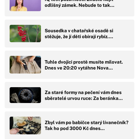
odlišný zámek. Nebude to tak…
Sousedka v chatařské osadě si
stěžuje, že jí děti obírají rybíz.…
Tuhle dvojici prostě musíte milovat.
Dnes ve 20:20 vytáhne Nova…
Za staré formy na pečení vám dnes
sběratelé urvou ruce: Za beránka…
Zbyl vám po babičce starý lívanečník?
Tak ho pod 3000 Kč dnes…