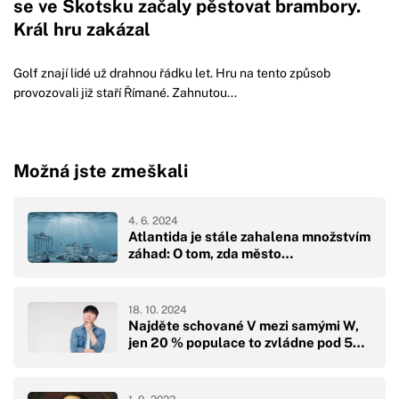
se ve Skotsku začaly pěstovat brambory.
Král hru zakázal
Golf znají lidé už drahnou řádku let. Hru na tento způsob
provozovali již staří Římané. Zahnutou...
Možná jste zmeškali
4. 6. 2024
Atlantida je stále zahalena množstvím
záhad: O tom, zda město…
18. 10. 2024
Najděte schované V mezi samými W,
jen 20 % populace to zvládne pod 5…