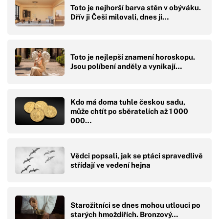
Toto je nejhorší barva stěn v obýváku.
Dřív ji Češi milovali, dnes ji…
Toto je nejlepší znamení horoskopu.
Jsou políbení anděly a vynikají…
Kdo má doma tuhle českou sadu,
může chtít po sběratelích až 1 000
000…
Vědci popsali, jak se ptáci spravedlivě
střídají ve vedení hejna
Starožitníci se dnes mohou utlouci po
starých hmoždířích. Bronzový…