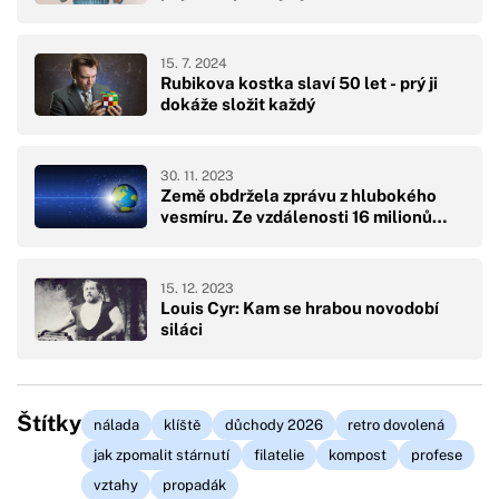
15. 7. 2024
Rubikova kostka slaví 50 let - prý ji
dokáže složit každý
30. 11. 2023
Země obdržela zprávu z hlubokého
vesmíru. Ze vzdálenosti 16 milionů…
15. 12. 2023
Louis Cyr: Kam se hrabou novodobí
siláci
Štítky
nálada
klíště
důchody 2026
retro dovolená
jak zpomalit stárnutí
filatelie
kompost
profese
vztahy
propadák