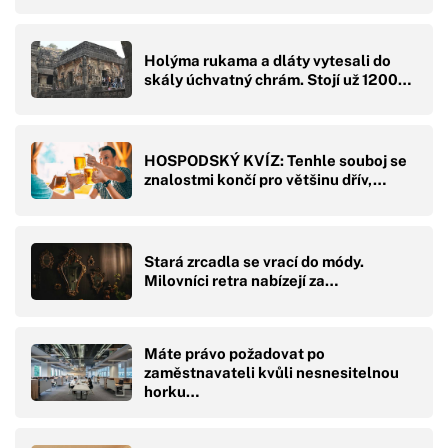
Holýma rukama a dláty vytesali do
skály úchvatný chrám. Stojí už 1200…
HOSPODSKÝ KVÍZ: Tenhle souboj se
znalostmi končí pro většinu dřív,…
Stará zrcadla se vrací do módy.
Milovníci retra nabízejí za…
Máte právo požadovat po
zaměstnavateli kvůli nesnesitelnou
horku…