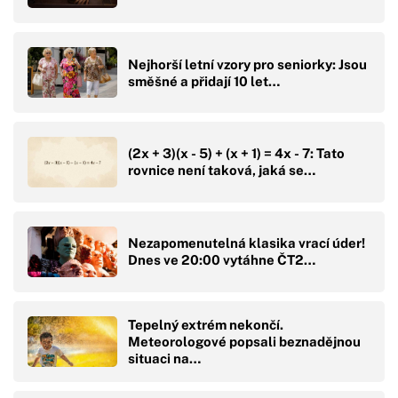
Nejhorší letní vzory pro seniorky: Jsou
směšné a přidají 10 let…
(2x + 3)(x - 5) + (x + 1) = 4x - 7: Tato
rovnice není taková, jaká se…
Nezapomenutelná klasika vrací úder!
Dnes ve 20:00 vytáhne ČT2…
Tepelný extrém nekončí.
Meteorologové popsali beznadějnou
situaci na…