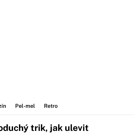
zín
Pel-mel
Retro
oduchý trik, jak ulevit