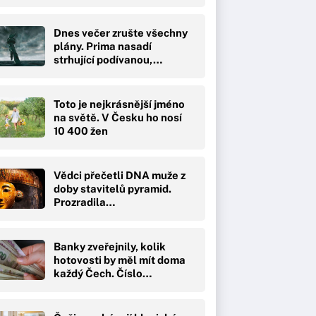
Dnes večer zrušte všechny
plány. Prima nasadí
strhující podívanou,…
Toto je nejkrásnější jméno
na světě. V Česku ho nosí
10 400 žen
Vědci přečetli DNA muže z
doby stavitelů pyramid.
Prozradila…
Banky zveřejnily, kolik
hotovosti by měl mít doma
každý Čech. Číslo…