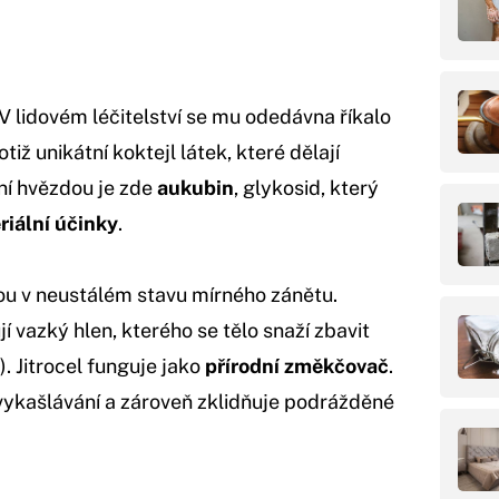
. V lidovém léčitelství se mu odedávna říkalo
tiž unikátní koktejl látek, které dělají
ní hvězdou je zde
aukubin
, glykosid, který
riální účinky
.
sou v neustálém stavu mírného zánětu.
í vazký hlen, kterého se tělo snaží zbavit
. Jitrocel funguje jako
přírodní změkčovač
.
vykašlávání a zároveň zklidňuje podrážděné