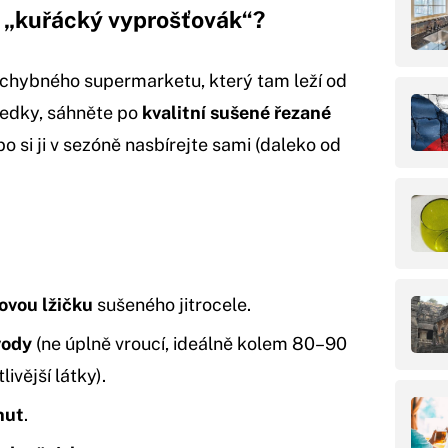
ný „kuřácký vyprošťovák“?
ochybného supermarketu, který tam leží od
ledky, sáhněte po
kvalitní sušené řezané
o si ji v sezóně nasbírejte sami (daleko od
ovou lžičku
sušeného jitrocele.
vody
(ne úplně vroucí, ideálně kolem 80–90
livější látky).
nut
.