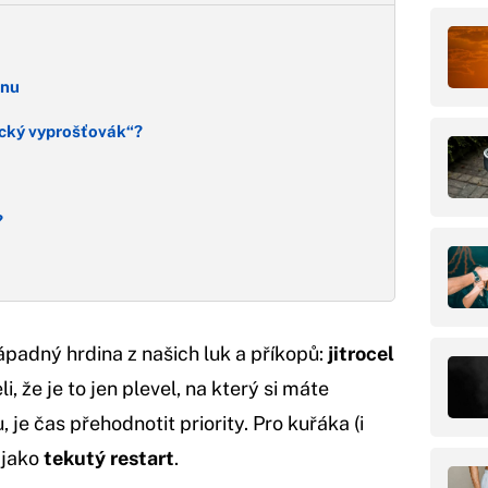
inu
řácký vyprošťovák“?
?
ápadný hrdina z našich luk a příkopů:
jitrocel
i, že je to jen plevel, na který si máte
, je čas přehodnotit priority. Pro kuřáka (i
o jako
tekutý restart
.