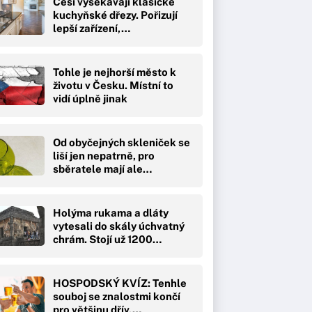
Češi vysekávají klasické
kuchyňské dřezy. Pořizují
lepší zařízení,…
Tohle je nejhorší město k
životu v Česku. Místní to
vidí úplně jinak
Od obyčejných skleniček se
liší jen nepatrně, pro
sběratele mají ale…
Holýma rukama a dláty
vytesali do skály úchvatný
chrám. Stojí už 1200…
HOSPODSKÝ KVÍZ: Tenhle
souboj se znalostmi končí
pro většinu dřív,…