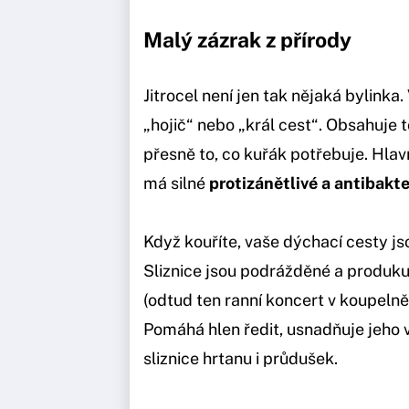
Malý zázrak z přírody
Jitrocel není jen tak nějaká bylinka
„hojič“ nebo „král cest“. Obsahuje to
přesně to, co kuřák potřebuje. Hlav
má silné
protizánětlivé a antibakte
Když kouříte, vaše dýchací cesty j
Sliznice jsou podrážděné a produkuj
(odtud ten ranní koncert v koupelně)
Pomáhá hlen ředit, usnadňuje jeho 
sliznice hrtanu i průdušek.