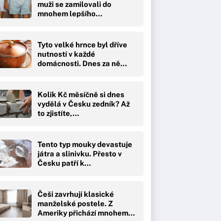
muži se zamilovali do
mnohem lepšího…
Tyto velké hrnce byl dříve
nutností v každé
domácnosti. Dnes za ně…
Kolik Kč měsíčně si dnes
vydělá v Česku zedník? Až
to zjistíte,…
Tento typ mouky devastuje
játra a slinivku. Přesto v
Česku patří k…
Češi zavrhují klasické
manželské postele. Z
Ameriky přichází mnohem…