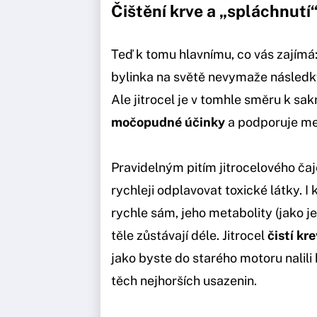
Čištění krve a „spláchnutí“
Teď k tomu hlavnímu, co vás zajímá
bylinka na světě nevymaže následk
Ale jitrocel je v tomhle směru k sa
močopudné účinky
a podporuje me
Pravidelným pitím jitrocelového ča
rychleji odplavovat toxické látky. I
rychle sám, jeho metabolity (jako je 
těle zůstávají déle. Jitrocel
čistí kre
jako byste do starého motoru nalili
těch nejhorších usazenin.