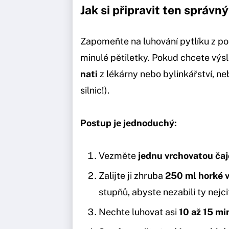
Jak si připravit ten správ
Zapomeňte na luhování pytlíku z p
minulé pětiletky. Pokud chcete výs
nati
z lékárny nebo bylinkářství, neb
silnic!).
Postup je jednoduchý:
Vezměte
jednu vrchovatou čaj
Zalijte ji zhruba
250 ml horké 
stupňů, abyste nezabili ty nejcit
Nechte luhovat asi
10 až 15 mi