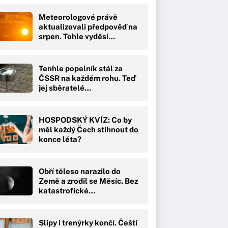
Meteorologové právě
aktualizovali předpověď na
srpen. Tohle vyděsí…
Tenhle popelník stál za
ČSSR na každém rohu. Teď
jej sběratelé…
HOSPODSKÝ KVÍZ: Co by
měl každý Čech stihnout do
konce léta?
Obří těleso narazilo do
Země a zrodil se Měsíc. Bez
katastrofické…
Slipy i trenýrky končí. Čeští