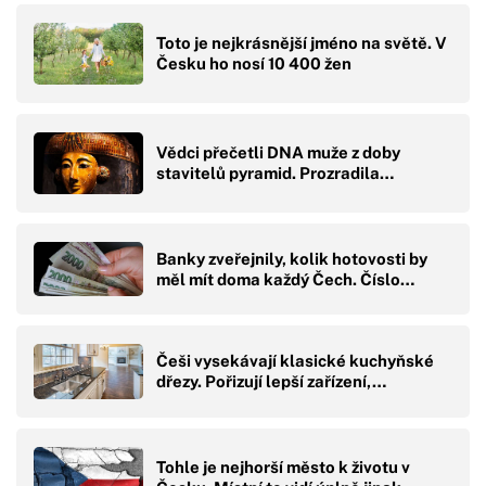
Toto je nejkrásnější jméno na světě. V
Česku ho nosí 10 400 žen
Vědci přečetli DNA muže z doby
stavitelů pyramid. Prozradila…
Banky zveřejnily, kolik hotovosti by
měl mít doma každý Čech. Číslo…
Češi vysekávají klasické kuchyňské
dřezy. Pořizují lepší zařízení,…
Tohle je nejhorší město k životu v