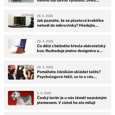
mnoho lidí dávno vyhodilo. Dnes…
26. 5. 2026
Jak poznáte, že se plastová krabička
nehodí do mikrovlnky? Hledejte…
29. 4. 2026
Co dělá z běžného křesla sběratelský
kus: Rozhoduje jméno designéra a…
29. 5. 2026
Pomáháte číšníkům skládat talíře?
Psychologové řekli, co to o vás…
5. 6. 2026
Český teriér je u nás téměř neznámým
plemenem. V cizině ho ale milují