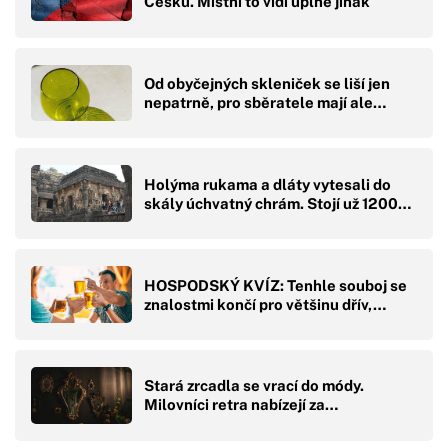
Česku. Místní to vidí úplně jinak
Od obyčejných skleniček se liší jen
nepatrně, pro sběratele mají ale…
Holýma rukama a dláty vytesali do
skály úchvatný chrám. Stojí už 1200…
HOSPODSKÝ KVÍZ: Tenhle souboj se
znalostmi končí pro většinu dřív,…
Stará zrcadla se vrací do módy.
Milovníci retra nabízejí za…