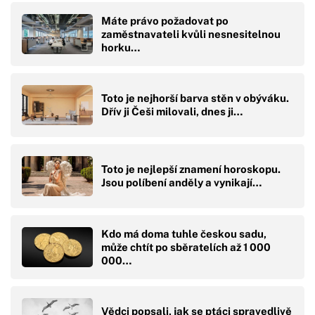
Máte právo požadovat po
zaměstnavateli kvůli nesnesitelnou
horku…
Toto je nejhorší barva stěn v obýváku.
Dřív ji Češi milovali, dnes ji…
Toto je nejlepší znamení horoskopu.
Jsou políbení anděly a vynikají…
Kdo má doma tuhle českou sadu,
může chtít po sběratelích až 1 000
000…
Vědci popsali, jak se ptáci spravedlivě