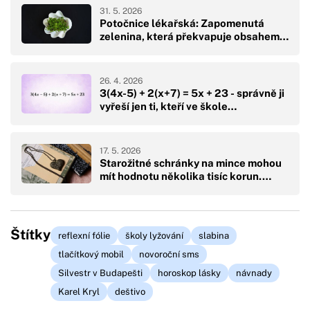
31. 5. 2026
Potočnice lékařská: Zapomenutá
zelenina, která překvapuje obsahem…
26. 4. 2026
3(4x-5) + 2(x+7) = 5x + 23 - správně ji
vyřeší jen ti, kteří ve škole…
17. 5. 2026
Starožitné schránky na mince mohou
mít hodnotu několika tisíc korun.…
Štítky
reflexní fólie
školy lyžování
slabina
tlačítkový mobil
novoroční sms
Silvestr v Budapešti
horoskop lásky
návnady
Karel Kryl
deštivo