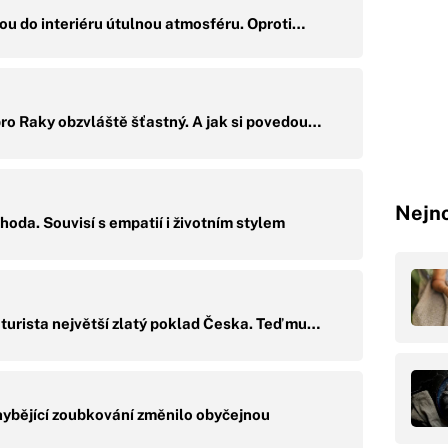
ou do interiéru útulnou atmosféru. Oproti…
ro Raky obzvláště šťastný. A jak si povedou…
Nejno
oda. Souvisí s empatií i životním stylem
turista největší zlatý poklad Česka. Teď mu…
bějící zoubkování změnilo obyčejnou