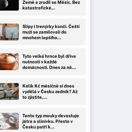
Země a zrodil se Měsíc. Bez
katastrofické…
Slipy i trenýrky končí. Čeští
muži se zamilovali do
mnohem lepšího…
Tyto velké hrnce byl dříve
nutností v každé
domácnosti. Dnes za ně…
Kolik Kč měsíčně si dnes
vydělá v Česku zedník? Až
to zjistíte,…
Tento typ mouky devastuje
játra a slinivku. Přesto v
Česku patří k…