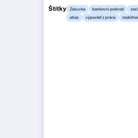
Štítky
Zásuvka
bankovní podvod
soci
atlas
výpověď z práce
mobilhe