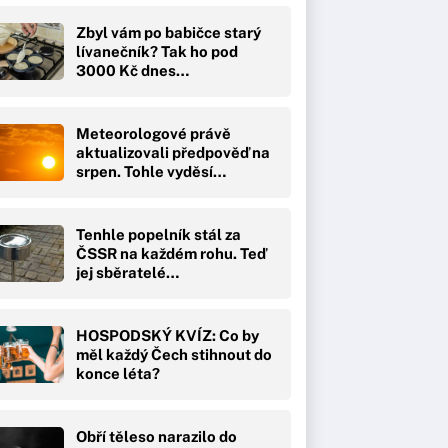
Zbyl vám po babičce starý
lívanečník? Tak ho pod
3000 Kč dnes…
Meteorologové právě
aktualizovali předpověď na
srpen. Tohle vyděsí…
Tenhle popelník stál za
ČSSR na každém rohu. Teď
jej sběratelé…
HOSPODSKÝ KVÍZ: Co by
měl každý Čech stihnout do
konce léta?
Obří těleso narazilo do