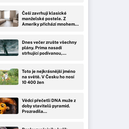
Češi zavrhují klasické
manželské postele. Z
Ameriky přichází mnohem…
Dnes večer zrušte všechny
plány. Prima nasadí
strhující podívanou,…
Toto je nejkrásnější jméno
na světě. V Česku ho nosí
10 400 žen
Vědci přečetli DNA muže z
doby stavitelů pyramid.
Prozradila…