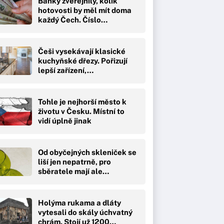
Banky zveřejnily, kolik
hotovosti by měl mít doma
každý Čech. Číslo…
Češi vysekávají klasické
kuchyňské dřezy. Pořizují
lepší zařízení,…
Tohle je nejhorší město k
životu v Česku. Místní to
vidí úplně jinak
Od obyčejných skleniček se
liší jen nepatrně, pro
sběratele mají ale…
Holýma rukama a dláty
vytesali do skály úchvatný
chrám. Stojí už 1200…