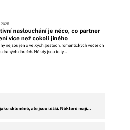
. 2025
tivní naslouchání je něco, co partner
ení více než cokoli jiného
hy nejsou jen o velkých gestech, romantických večeřích
 drahých dárcích. Někdy jsou to ty...
jako skleněné, ale jsou těžší. Některé mají…