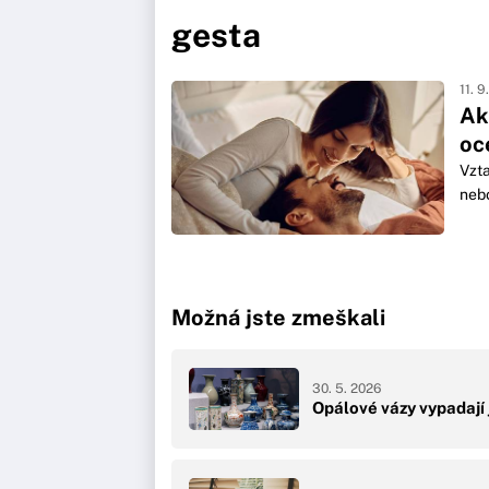
gesta
11. 9
Ak
oc
Vzta
nebo
Možná jste zmeškali
30. 5. 2026
Opálové vázy vypadají 