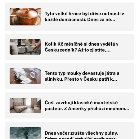
Tyto velké hrnce byl dříve nutností v
každé domácnosti. Dnes za ně…
Kolik Kč měsíčně si dnes vydělá v
Česku zedník? Až to zjistíte,…
Tento typ mouky devastuje játra a
slinivku. Přesto v Česku patří k…
Češi zavrhují klasické manželské
postele. Z Ameriky přichází mnohem…
Dnes večer zrušte všechny plány.
Prima nasadí strhující podívanou,…