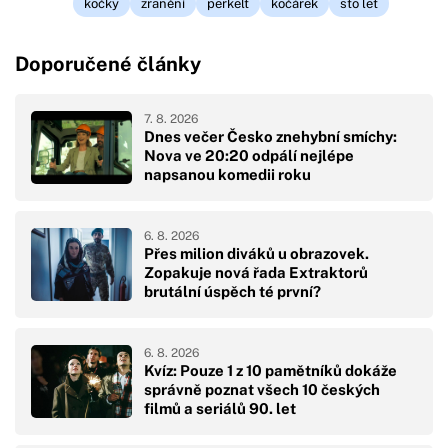
kočky
zranění
perkelt
kočárek
sto let
Doporučené články
7. 8. 2026
Dnes večer Česko znehybní smíchy:
Nova ve 20:20 odpálí nejlépe
napsanou komedii roku
6. 8. 2026
Přes milion diváků u obrazovek.
Zopakuje nová řada Extraktorů
brutální úspěch té první?
6. 8. 2026
Kvíz: Pouze 1 z 10 pamětníků dokáže
správně poznat všech 10 českých
filmů a seriálů 90. let