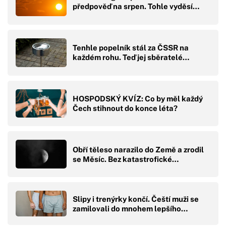
předpověď na srpen. Tohle vyděsí…
Tenhle popelník stál za ČSSR na
každém rohu. Teď jej sběratelé…
HOSPODSKÝ KVÍZ: Co by měl každý
Čech stihnout do konce léta?
Obří těleso narazilo do Země a zrodil
se Měsíc. Bez katastrofické…
Slipy i trenýrky končí. Čeští muži se
zamilovali do mnohem lepšího…