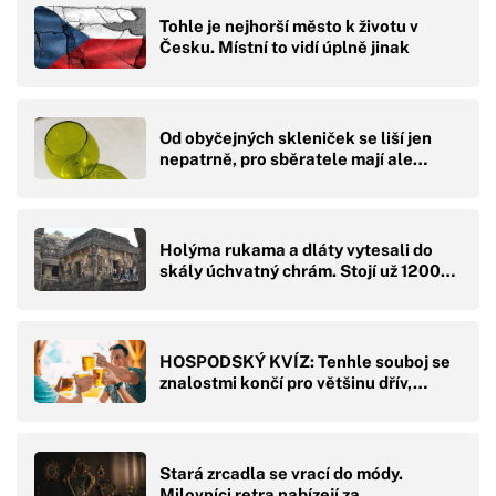
Tohle je nejhorší město k životu v
Česku. Místní to vidí úplně jinak
Od obyčejných skleniček se liší jen
nepatrně, pro sběratele mají ale…
Holýma rukama a dláty vytesali do
skály úchvatný chrám. Stojí už 1200…
HOSPODSKÝ KVÍZ: Tenhle souboj se
znalostmi končí pro většinu dřív,…
Stará zrcadla se vrací do módy.
Milovníci retra nabízejí za…