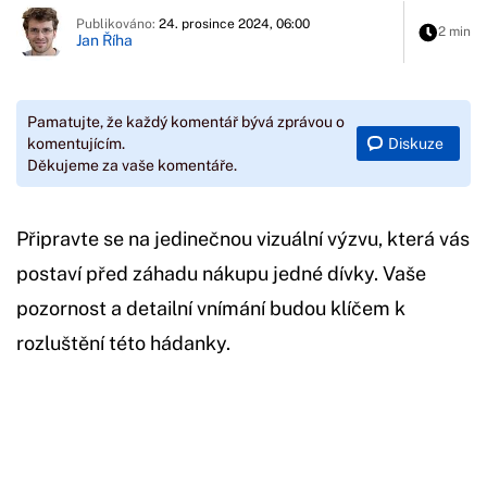
Publikováno:
24. prosince 2024, 06:00
2 min
Jan Říha
Pamatujte, že každý komentář bývá zprávou o
Diskuze
komentujícím.
Děkujeme za vaše komentáře.
Připravte se na jedinečnou vizuální výzvu, která vás
postaví před záhadu nákupu jedné dívky. Vaše
pozornost a detailní vnímání budou klíčem k
rozluštění této hádanky.
Začátek reklamy
Konec reklamy