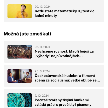
20. 12. 2024
Rozluštěte matematický IQ test do
jedné minuty
Možná jste zmeškali
26. 11. 2024
Nechceme rovnost: Maoři bojují za
„výhody“ nejpůvodnějších…
25. 6. 2024
Československá hudební a filmová
scéna za socialismu: velké oblibě se…
7. 10. 2024
Počítač tvořený živými buňkami
zvládá práci s prvočísly i písmeny