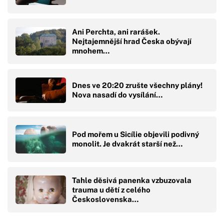
Ani Perchta, ani rarášek.
Nejtajemnější hrad Česka obývají
mnohem…
Dnes ve 20:20 zrušte všechny plány!
Nova nasadí do vysílání…
Pod mořem u Sicílie objevili podivný
monolit. Je dvakrát starší než…
Tahle děsivá panenka vzbuzovala
trauma u dětí z celého
Československa…