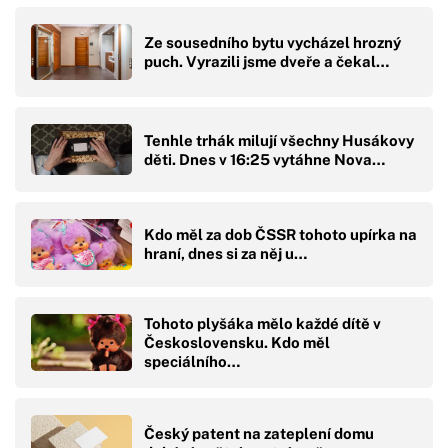
Ze sousedního bytu vycházel hrozný
puch. Vyrazili jsme dveře a čekal…
Tenhle trhák milují všechny Husákovy
děti. Dnes v 16:25 vytáhne Nova…
Kdo měl za dob ČSSR tohoto upírka na
hraní, dnes si za něj u…
Tohoto plyšáka mělo každé dítě v
Československu. Kdo měl
speciálního…
Český patent na zateplení domu