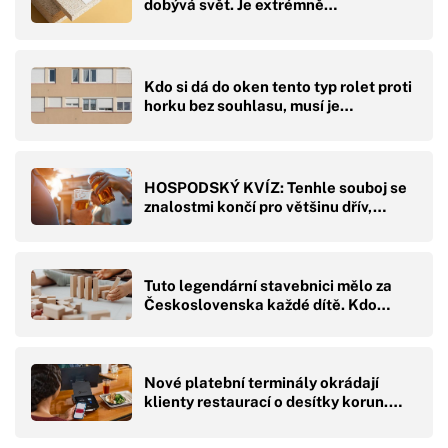
dobývá svět. Je extrémně…
Kdo si dá do oken tento typ rolet proti
horku bez souhlasu, musí je…
HOSPODSKÝ KVÍZ: Tenhle souboj se
znalostmi končí pro většinu dřív,…
Tuto legendární stavebnici mělo za
Československa každé dítě. Kdo…
Nové platební terminály okrádají
klienty restaurací o desítky korun.…