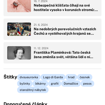
16. 7. 2024
Nebezpečná klíšťata číhají na své
hostitele vysoko v korunách stromů:…
21. 6. 2024
Na nedobrých porevolučních vztazích
Čechů a vystěhovalých krajanů se…
11. 12. 2024
Františka Plamínková: Tato česká
žena změnila svět, většina lidí o ní…
Štítky
dvoueurovka
Lago di Garda
hrad
česnek
bylinky
lékárny
grafit
Domažlice
pesos
starožitný nábytek
Doporučené články