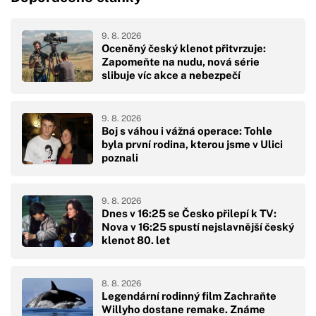
9. 8. 2026
Oceněný český klenot přitvrzuje:
Zapomeňte na nudu, nová série
slibuje víc akce a nebezpečí
9. 8. 2026
Boj s váhou i vážná operace: Tohle
byla první rodina, kterou jsme v Ulici
poznali
9. 8. 2026
Dnes v 16:25 se Česko přilepí k TV:
Nova v 16:25 spustí nejslavnější český
klenot 80. let
8. 8. 2026
Legendární rodinný film Zachraňte
Willyho dostane remake. Známe