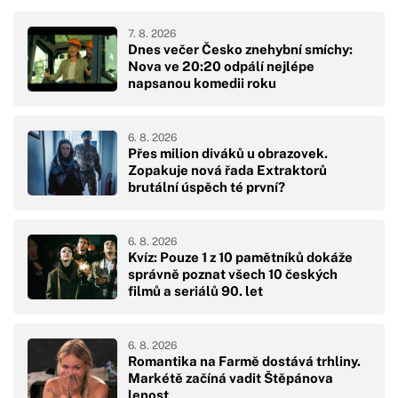
7. 8. 2026
Dnes večer Česko znehybní smíchy:
Nova ve 20:20 odpálí nejlépe
napsanou komedii roku
6. 8. 2026
Přes milion diváků u obrazovek.
Zopakuje nová řada Extraktorů
brutální úspěch té první?
6. 8. 2026
Kvíz: Pouze 1 z 10 pamětníků dokáže
správně poznat všech 10 českých
filmů a seriálů 90. let
6. 8. 2026
Romantika na Farmě dostává trhliny.
Markétě začíná vadit Štěpánova
lenost