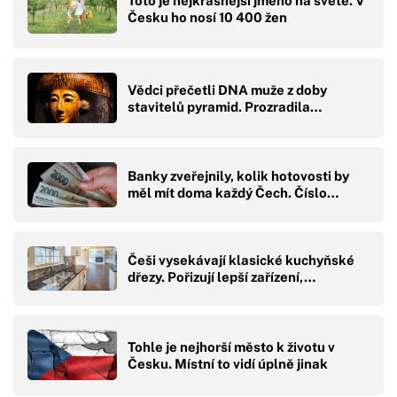
Toto je nejkrásnější jméno na světě. V
Česku ho nosí 10 400 žen
Vědci přečetli DNA muže z doby
stavitelů pyramid. Prozradila…
Banky zveřejnily, kolik hotovosti by
měl mít doma každý Čech. Číslo…
Češi vysekávají klasické kuchyňské
dřezy. Pořizují lepší zařízení,…
Tohle je nejhorší město k životu v
Česku. Místní to vidí úplně jinak