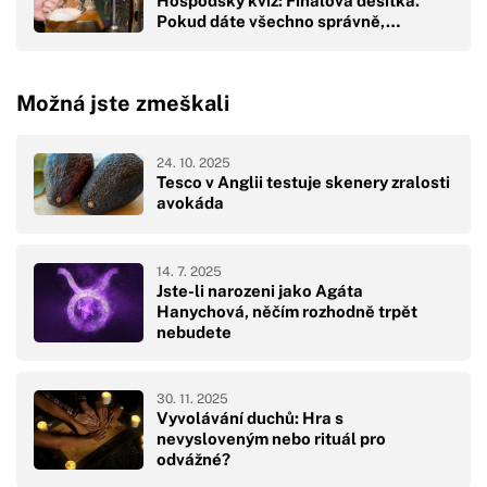
Hospodský kvíz: Finálová desítka.
Pokud dáte všechno správně,…
Možná jste zmeškali
24. 10. 2025
Tesco v Anglii testuje skenery zralosti
avokáda
14. 7. 2025
Jste-li narozeni jako Agáta
Hanychová, něčím rozhodně trpět
nebudete
30. 11. 2025
Vyvolávání duchů: Hra s
nevysloveným nebo rituál pro
odvážné?