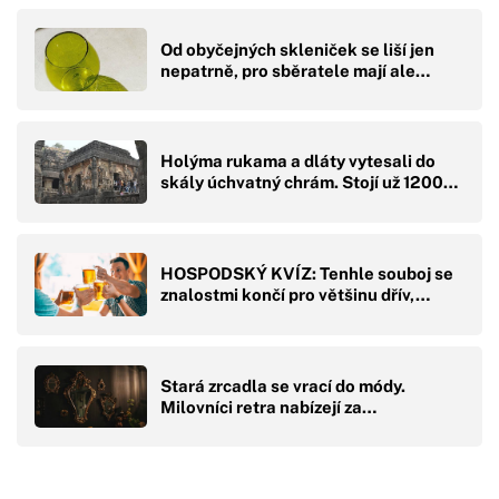
Od obyčejných skleniček se liší jen
nepatrně, pro sběratele mají ale…
Holýma rukama a dláty vytesali do
skály úchvatný chrám. Stojí už 1200…
HOSPODSKÝ KVÍZ: Tenhle souboj se
znalostmi končí pro většinu dřív,…
Stará zrcadla se vrací do módy.
Milovníci retra nabízejí za…