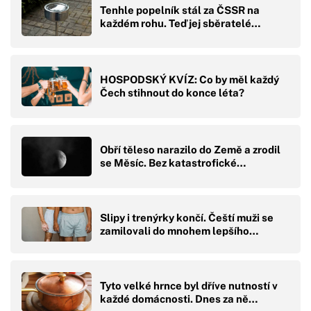
Tenhle popelník stál za ČSSR na
každém rohu. Teď jej sběratelé…
HOSPODSKÝ KVÍZ: Co by měl každý
Čech stihnout do konce léta?
Obří těleso narazilo do Země a zrodil
se Měsíc. Bez katastrofické…
Slipy i trenýrky končí. Čeští muži se
zamilovali do mnohem lepšího…
Tyto velké hrnce byl dříve nutností v
každé domácnosti. Dnes za ně…