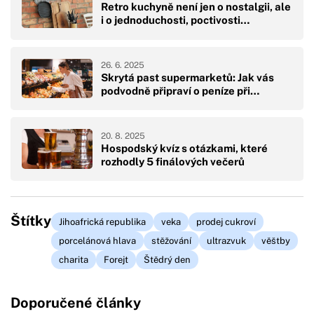
Retro kuchyně není jen o nostalgii, ale
i o jednoduchosti, poctivosti…
26. 6. 2025
Skrytá past supermarketů: Jak vás
podvodně připraví o peníze při…
20. 8. 2025
Hospodský kvíz s otázkami, které
rozhodly 5 finálových večerů
Štítky
Jihoafrická republika
veka
prodej cukroví
porcelánová hlava
stěžování
ultrazvuk
věštby
charita
Forejt
Štědrý den
Doporučené články