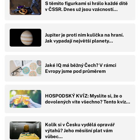
S těmito figurkami si hrálo každé dítě
v ČSSR. Dnes už jsou vzácností…
Jupiter je proti nim kulička na hraní.
Jak vypadají největší planety…
Jaké IQ má běžný Čech? V rámci
Evropy jsme pod průměrem
HOSPODSKÝ KVÍZ: Myslíte si, že o
dovolených víte všechno? Tento kvíz…
Kolik si v Česku vydělá opravář
výtahů? Jeho měsíšní plat vám
vůbec…