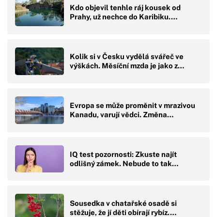
Kdo objevil tenhle ráj kousek od
Prahy, už nechce do Karibiku.…
Kolik si v Česku vydělá svářeč ve
výškách. Měsíční mzda je jako z…
Evropa se může proměnit v mrazivou
Kanadu, varují vědci. Změna…
IQ test pozornosti: Zkuste najít
odlišný zámek. Nebude to tak…
Sousedka v chatařské osadě si
stěžuje, že jí děti obírají rybíz.…