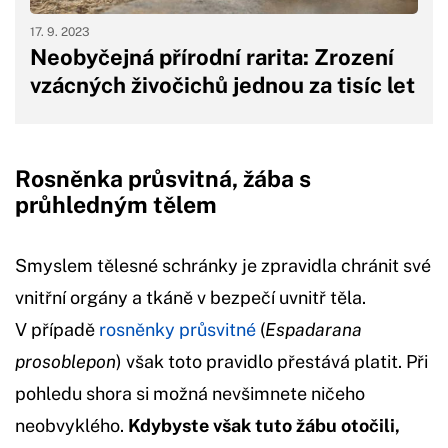
17. 9. 2023
Neobyčejná přírodní rarita: Zrození
vzácných živočichů jednou za tisíc let
Rosněnka průsvitná, žába s
průhledným tělem
Smyslem tělesné schránky je zpravidla chránit své
vnitřní orgány a tkáně v bezpečí uvnitř těla.
V případě
rosněnky průsvitné
(
Espadarana
prosoblepon
) však toto pravidlo přestává platit. Při
pohledu shora si možná nevšimnete ničeho
neobvyklého.
Kdybyste však tuto žábu otočili,