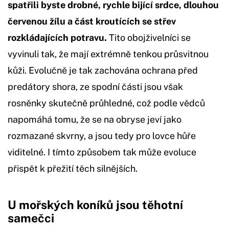
spatřili byste drobné, rychle bijící srdce, dlouhou
červenou žílu a část kroutících se střev
rozkládajících potravu.
Tito obojživelníci se
vyvinuli tak, že mají extrémně tenkou průsvitnou
kůži. Evolučně je tak zachována ochrana před
predátory shora, ze spodní části jsou však
rosněnky skutečně průhledné, což podle vědců
napomáhá tomu, že se na obryse jeví jako
rozmazané skvrny, a jsou tedy pro lovce hůře
viditelné. I tímto způsobem tak může evoluce
přispět k přežití těch silnějších.
U mořských koníků jsou těhotní
samečci