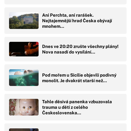
Ani Perchta, ani rarášek.
Nejtajemnější hrad Česka obývají
mnohem…
Dnes ve 20:20 zrušte všechny plány!
Nova nasadí do vysílání…
Pod mořem u Sicílie objevili podivný
monolit. Je dvakrát starší než…
Tahle děsivá panenka vzbuzovala
trauma u dětí z celého
Československa…