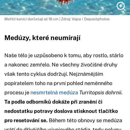
Mořští koníci dorůstají až 16 cm | Zdroj: Vojce / Depositphotos
Medúzy, které neumírají
Naše tělo je uzpůsobeno k tomu, aby rostlo, stárlo
a nakonec zemřelo. Ne všechny živočišné druhy
však tento cyklus dodržují. Nejznámějším
popíratelem toho na první pohled neměnného
procesu je
nesmrtelná medúza
Turritopsis dohrnii
.
Ta podle odborníků dokáže při zranění či
nedostatku potravy doslova stisknout tlačítko
pro resetování se.
Během této obnovy se medúza
vrátí do dřívějšího vývojového stádia, tedy polypu.