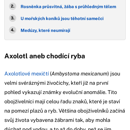
Rosněnka průsvitná, žába s průhledným tělem
U mořských koníků jsou těhotní samečci
Medúzy, které neumírají
Axolotl aneb chodící ryba
Axolotlové mexičtí
(
Ambystoma mexicanum
) jsou
velmi svéráznými živočichy, kteří již na první
pohled vykazují známky evoluční anomálie. Tito
obojživelníci mají celou řadu znaků, které je staví
na pomezí plazů a ryb. Většina obojživelníků začíná
svůj života vybavena žábrami tak, aby mohla
dýchat pod vodou, a to až do doby, než se jim