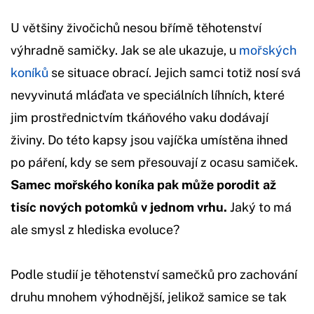
U většiny živočichů nesou břímě těhotenství
výhradně samičky. Jak se ale ukazuje, u
mořských
koníků
se situace obrací. Jejich samci totiž nosí svá
nevyvinutá mláďata ve speciálních líhních, které
jim prostřednictvím tkáňového vaku dodávají
živiny. Do této kapsy jsou vajíčka umístěna ihned
po páření, kdy se sem přesouvají z ocasu samiček.
Samec mořského koníka pak může porodit až
tisíc nových potomků v jednom vrhu.
Jaký to má
ale smysl z hlediska evoluce?
Podle studií je těhotenství samečků pro zachování
druhu mnohem výhodnější, jelikož samice se tak