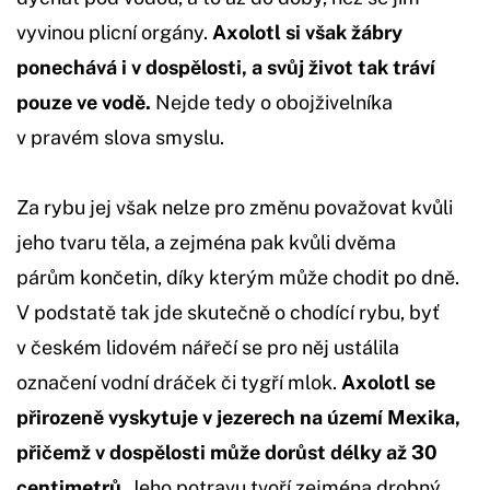
vyvinou plicní orgány.
Axolotl si však žábry
ponechává i v dospělosti, a svůj život tak tráví
pouze ve vodě.
Nejde tedy o obojživelníka
v pravém slova smyslu.
Za rybu jej však nelze pro změnu považovat kvůli
jeho tvaru těla, a zejména pak kvůli dvěma
párům končetin, díky kterým může chodit po dně.
V podstatě tak jde skutečně o chodící rybu, byť
v českém lidovém nářečí se pro něj ustálila
označení vodní dráček či tygří mlok.
Axolotl se
přirozeně vyskytuje v jezerech na území Mexika,
přičemž v dospělosti může dorůst délky až 30
centimetrů.
Jeho potravu tvoří zejména drobný