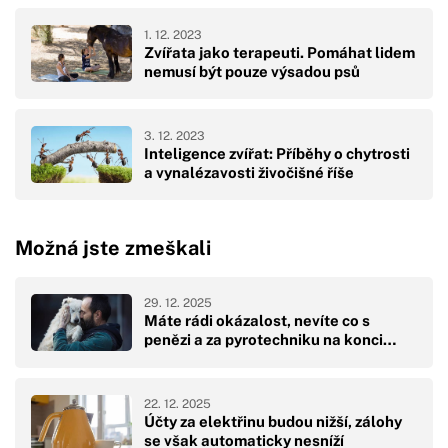
1. 12. 2023
Zvířata jako terapeuti. Pomáhat lidem
nemusí být pouze výsadou psů
3. 12. 2023
Inteligence zvířat: Příběhy o chytrosti
a vynalézavosti živočišné říše
Možná jste zmeškali
29. 12. 2025
Máte rádi okázalost, nevíte co s
penězi a za pyrotechniku na konci…
22. 12. 2025
Účty za elektřinu budou nižší, zálohy
se však automaticky nesníží