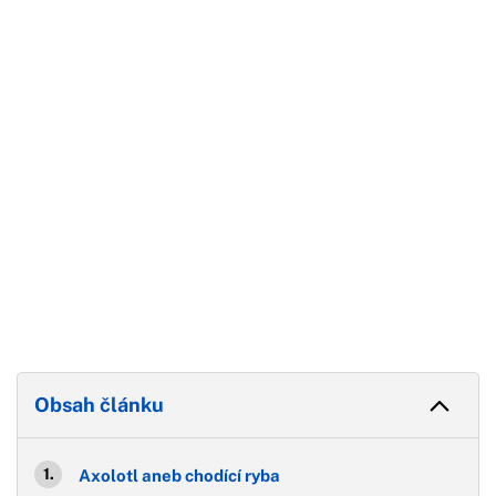
Začátek reklamy
Konec reklamy
Obsah článku
Axolotl aneb chodící ryba