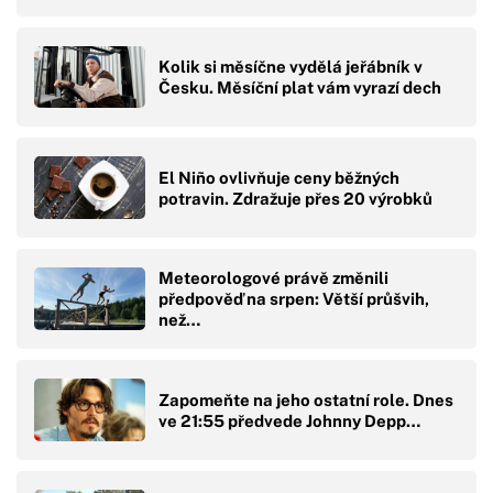
Kolik si měsíčne vydělá jeřábník v
Česku. Měsíční plat vám vyrazí dech
El Niño ovlivňuje ceny běžných
potravin. Zdražuje přes 20 výrobků
Meteorologové právě změnili
předpověď na srpen: Větší průšvih,
než…
Zapomeňte na jeho ostatní role. Dnes
ve 21:55 předvede Johnny Depp…