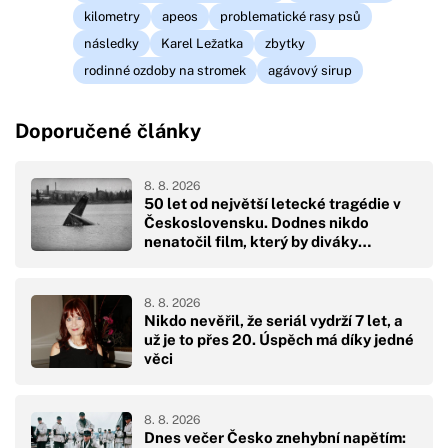
kilometry
apeos
problematické rasy psů
následky
Karel Ležatka
zbytky
rodinné ozdoby na stromek
agávový sirup
Doporučené články
8. 8. 2026
50 let od největší letecké tragédie v
Československu. Dodnes nikdo
nenatočil film, který by diváky
přikoval k obrazovkám
8. 8. 2026
Nikdo nevěřil, že seriál vydrží 7 let, a
už je to přes 20. Úspěch má díky jedné
věci
8. 8. 2026
Dnes večer Česko znehybní napětím: