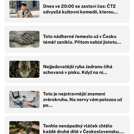
Dnes ve 20:00 se zastaví čas: ČT2
odvysílá kultovní komedii, kterou…
Toto nádherné řemeslo už v Česku
téměř zaniklo. Přitom nabízí jistotu…
Nejjedovatější ryba Jadranu číhá
schovaná v písku. Když na ni…
Toto je nejotravnější znamení
zvěrokruhu. Na nervy vám polezou už
po…
Tenhle nenápadný vláček chtělo
každé druhé dítě v Československu.…