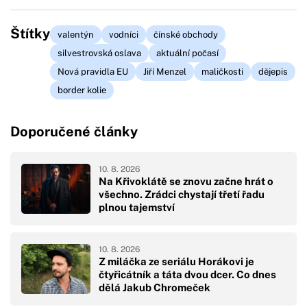
Štítky
valentýn
vodníci
čínské obchody
silvestrovská oslava
aktuální počasí
Nová pravidla EU
Jiří Menzel
maličkosti
dějepis
border kolie
Doporučené články
10. 8. 2026
Na Křivoklátě se znovu začne hrát o
všechno. Zrádci chystají třetí řadu
plnou tajemství
10. 8. 2026
Z miláčka ze seriálu Horákovi je
čtyřicátník a táta dvou dcer. Co dnes
dělá Jakub Chromeček