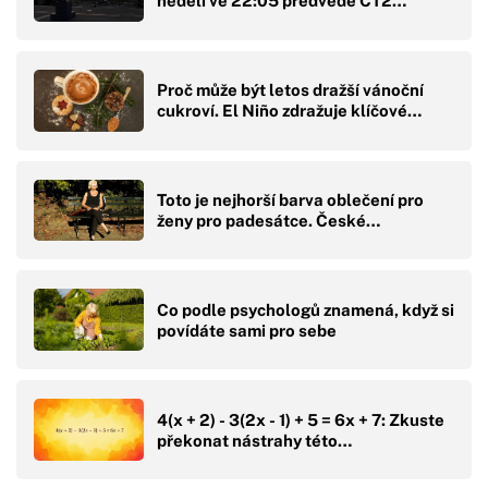
neděli ve 22:05 předvede ČT2…
Proč může být letos dražší vánoční
cukroví. El Niño zdražuje klíčové…
Toto je nejhorší barva oblečení pro
ženy pro padesátce. České…
Co podle psychologů znamená, když si
povídáte sami pro sebe
4(x + 2) - 3(2x - 1) + 5 = 6x + 7: Zkuste
překonat nástrahy této…