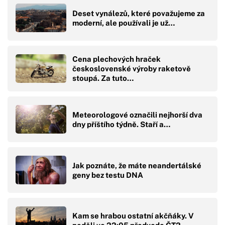
Deset vynálezů, které považujeme za
moderní, ale používali je už…
Cena plechových hraček
československé výroby raketově
stoupá. Za tuto…
Meteorologové označili nejhorší dva
dny příštího týdně. Staří a…
Jak poznáte, že máte neandertálské
geny bez testu DNA
Kam se hrabou ostatní akčňáky. V