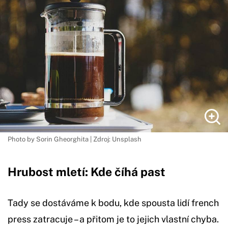
Photo by Sorin Gheorghita | Zdroj: Unsplash
Hrubost mletí: Kde číhá past
Tady se dostáváme k bodu, kde spousta lidí french
press zatracuje – a přitom je to jejich vlastní chyba.