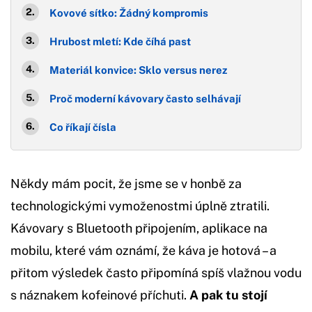
Kovové sítko: Žádný kompromis
Hrubost mletí: Kde číhá past
Materiál konvice: Sklo versus nerez
Proč moderní kávovary často selhávají
Co říkají čísla
Někdy mám pocit, že jsme se v honbě za
technologickými vymoženostmi úplně ztratili.
Kávovary s Bluetooth připojením, aplikace na
mobilu, které vám oznámí, že káva je hotová – a
přitom výsledek často připomíná spíš vlažnou vodu
s náznakem kofeinové příchuti.
A pak tu stojí