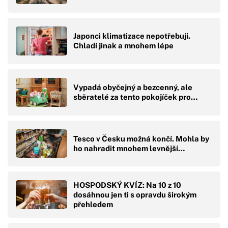
Japonci klimatizace nepotřebuji.
Chladí jinak a mnohem lépe
Vypadá obyčejný a bezcenný, ale
sběratelé za tento pokojíček pro…
Tesco v Česku možná končí. Mohla by
ho nahradit mnohem levnější…
HOSPODSKÝ KVÍZ: Na 10 z 10
dosáhnou jen ti s opravdu širokým
přehledem