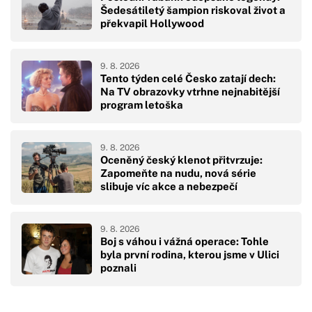
Šedesátiletý šampion riskoval život a
překvapil Hollywood
9. 8. 2026
Tento týden celé Česko zatají dech:
Na TV obrazovky vtrhne nejnabitější
program letoška
9. 8. 2026
Oceněný český klenot přitvrzuje:
Zapomeňte na nudu, nová série
slibuje víc akce a nebezpečí
9. 8. 2026
Boj s váhou i vážná operace: Tohle
byla první rodina, kterou jsme v Ulici
poznali