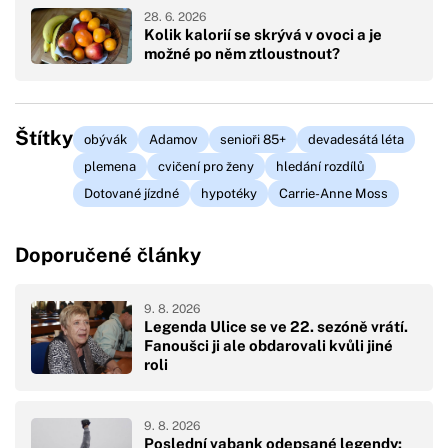
28. 6. 2026
Kolik kalorií se skrývá v ovoci a je
možné po něm ztloustnout?
Štítky
obývák
Adamov
senioři 85+
devadesátá léta
plemena
cvičení pro ženy
hledání rozdílů
Dotované jízdné
hypotéky
Carrie-Anne Moss
Doporučené články
9. 8. 2026
Legenda Ulice se ve 22. sezóně vrátí.
Fanoušci ji ale obdarovali kvůli jiné
roli
9. 8. 2026
Poslední vabank odepsané legendy: