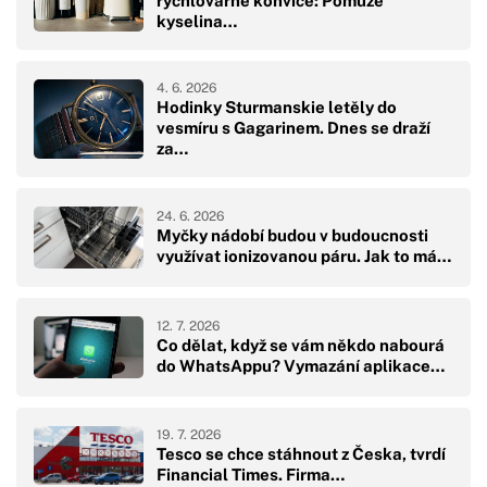
rychlovarné konvice: Pomůže
kyselina…
4. 6. 2026
Hodinky Sturmanskie letěly do
vesmíru s Gagarinem. Dnes se draží
za…
24. 6. 2026
Myčky nádobí budou v budoucnosti
využívat ionizovanou páru. Jak to má…
12. 7. 2026
Co dělat, když se vám někdo nabourá
do WhatsAppu? Vymazání aplikace…
19. 7. 2026
Tesco se chce stáhnout z Česka, tvrdí
Financial Times. Firma…