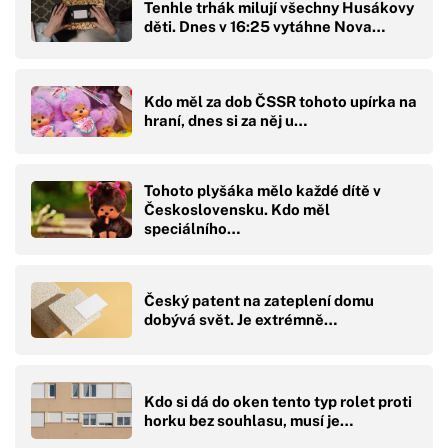
Tenhle trhák milují všechny Husákovy
děti. Dnes v 16:25 vytáhne Nova…
Kdo měl za dob ČSSR tohoto upírka na
hraní, dnes si za něj u…
Tohoto plyšáka mělo každé dítě v
Československu. Kdo měl
speciálního…
Český patent na zateplení domu
dobývá svět. Je extrémně…
Kdo si dá do oken tento typ rolet proti
horku bez souhlasu, musí je…