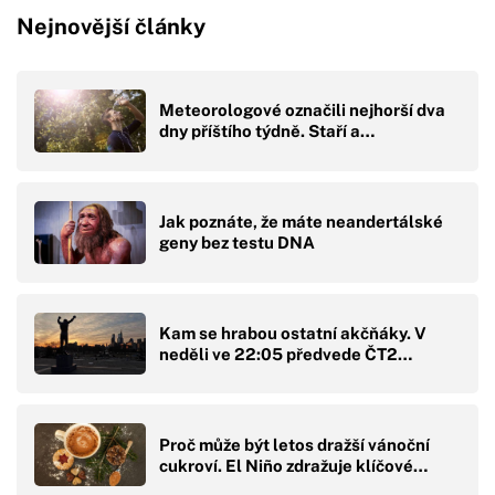
Nejnovější články
Meteorologové označili nejhorší dva
dny příštího týdně. Staří a…
Jak poznáte, že máte neandertálské
geny bez testu DNA
Kam se hrabou ostatní akčňáky. V
neděli ve 22:05 předvede ČT2…
Proč může být letos dražší vánoční
cukroví. El Niño zdražuje klíčové…