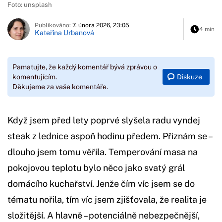
Foto: unsplash
Publikováno:
7. února 2026, 23:05
4 min
Kateřina Urbanová
Pamatujte, že každý komentář bývá zprávou o
Diskuze
komentujícím.
Děkujeme za vaše komentáře.
Když jsem před lety poprvé slyšela radu vyndej
steak z lednice aspoň hodinu předem. Přiznám se –
dlouho jsem tomu věřila. Temperování masa na
pokojovou teplotu bylo něco jako svatý grál
domácího kuchařství. Jenže čím víc jsem se do
tématu nořila, tím víc jsem zjišťovala, že realita je
složitější. A hlavně – potenciálně nebezpečnější,