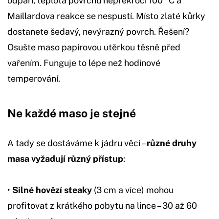
odpaří, teplota povrchu nepřekročí 100 °C a
Maillardova reakce se nespustí. Místo zlaté kůrky
dostanete šedavý, nevýrazný povrch. Řešení?
Osušte maso papírovou utěrkou těsně před
vařením. Funguje to lépe než hodinové
temperování.
Ne každé maso je stejné
A tady se dostáváme k jádru věci –
různé druhy
masa vyžadují různý přístup
:
•
Silné hovězí steaky
(3 cm a více) mohou
profitovat z krátkého pobytu na lince – 30 až 60