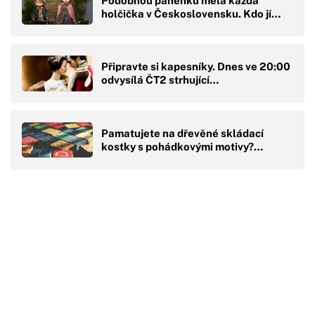
Podobnou panenku měla každá
holčička v Československu. Kdo jí…
Připravte si kapesníky. Dnes ve 20:00
odvysílá ČT2 strhující…
Pamatujete na dřevěné skládací
kostky s pohádkovými motivy?…