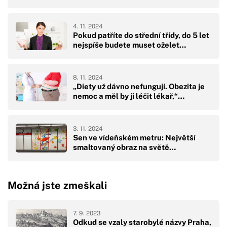
4. 11. 2024
Pokud patříte do střední třídy, do 5 let
nejspíše budete muset oželet…
8. 11. 2024
„Diety už dávno nefungují. Obezita je
nemoc a měl by ji léčit lékař,“…
3. 11. 2024
Sen ve vídeňském metru: Největší
smaltovaný obraz na světě…
Možná jste zmeškali
7. 9. 2023
Odkud se vzaly starobylé názvy Praha,