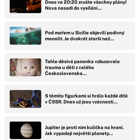
Dnes ve 20:20 zrušte všechny plány!
Nova nasadí do vysílání…
Pod mořem u Sicílie objevili podivný
monolit. Je dvakrát starší než…
Tahle děsivá panenka vzbuzovala
trauma u dětí z celého
Československa…
S těmito figurkami si hrálo každé dítě
v ČSSR. Dnes už jsou vzácností…
Jupiter je proti nim kulička na hraní.
Jak vypadají největší planety…