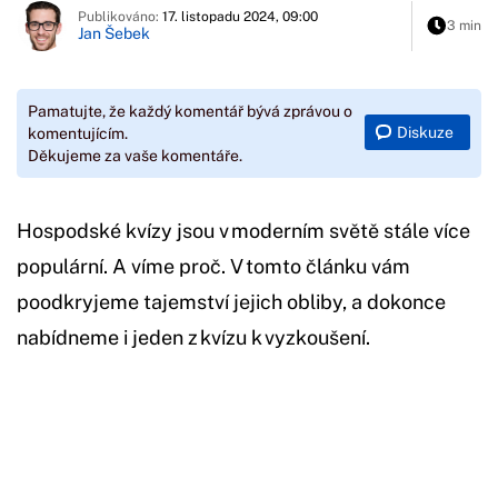
Publikováno:
17. listopadu 2024, 09:00
3 min
Jan Šebek
Pamatujte, že každý komentář bývá zprávou o
Diskuze
komentujícím.
Děkujeme za vaše komentáře.
Hospodské kvízy jsou v moderním světě stále více
populární. A víme proč. V tomto článku vám
poodkryjeme tajemství jejich obliby, a dokonce
nabídneme i jeden z kvízu k vyzkoušení.
Začátek reklamy
Konec reklamy