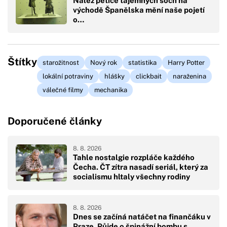
Nález pětice tajemných soch na
východě Španělska mění naše pojetí
o…
Štítky
starožitnost
Nový rok
statistika
Harry Potter
lokální potraviny
hlášky
clickbait
naraženina
válečné filmy
mechanika
Doporučené články
8. 8. 2026
Tahle nostalgie rozpláče každého
Čecha. ČT zítra nasadí seriál, který za
socialismu hltaly všechny rodiny
8. 8. 2026
Dnes se začíná natáčet na finančáku v
Praze. Půjde o špinážní bombu s