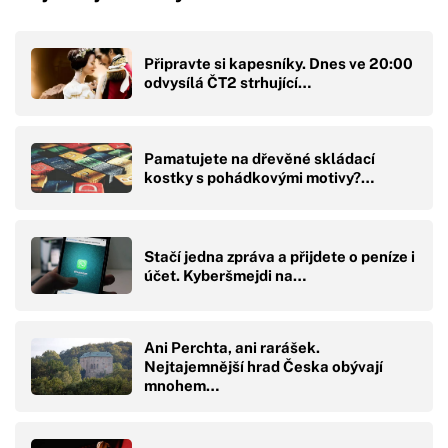
Připravte si kapesníky. Dnes ve 20:00
odvysílá ČT2 strhující…
Pamatujete na dřevěné skládací
kostky s pohádkovými motivy?…
Stačí jedna zpráva a přijdete o peníze i
účet. Kyberšmejdi na…
Ani Perchta, ani rarášek.
Nejtajemnější hrad Česka obývají
mnohem…