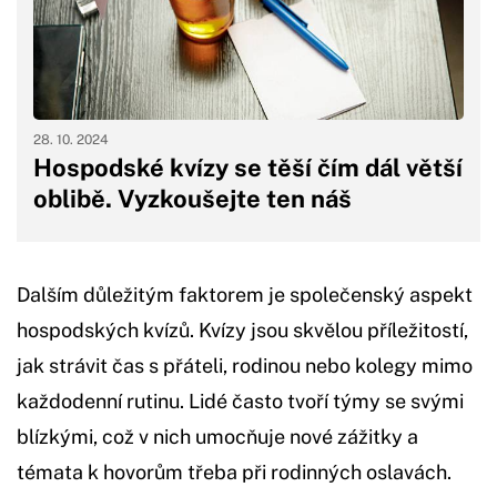
28. 10. 2024
Hospodské kvízy se těší čím dál větší
oblibě. Vyzkoušejte ten náš
Dalším důležitým faktorem je společenský aspekt
hospodských kvízů. Kvízy jsou skvělou příležitostí,
jak strávit čas s přáteli, rodinou nebo kolegy mimo
každodenní rutinu. Lidé často tvoří týmy se svými
blízkými, což v nich umocňuje nové zážitky a
témata k hovorům třeba při rodinných oslavách.