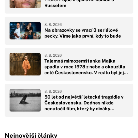
Russelem
8. 8. 2026
Na obrazovky se vrací 3 seriálové
pecky. Víme jako první, kdy to bude
8. 8. 2026
Tajemná mimozemšťanka Majka
spadla v roce 1978 z nebe a okouzlila
celé Československo. V reálu byl její
pád hodně drsný
8. 8. 2026
50 let od největší letecké tragédie v
Československu. Dodnes nikdo
nenatočil film, který by diváky
přikoval k obrazovkám
Nejnovější články