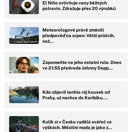
El Niño ovlivňuje ceny běžných
potravin. Zdražuje přes 20 výrobků
Meteorologové právě změnili
předpověď na srpen: Větší průšvih,
než…
Zapomeňte na jeho ostatní role. Dnes
ve 21:55 předvede Johnny Depp…
Kdo objevil tenhle ráj kousek od
Prahy, už nechce do Karibiku.…
Kolik si v Česku vydělá svářeč ve
výškách. Měsíční mzda je jako z…