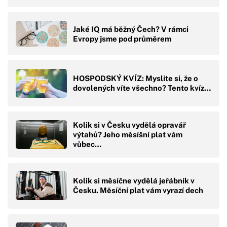
Jaké IQ má běžný Čech? V rámci
Evropy jsme pod průměrem
HOSPODSKÝ KVÍZ: Myslíte si, že o
dovolených víte všechno? Tento kvíz…
Kolik si v Česku vydělá opravář
výtahů? Jeho měsíšní plat vám
vůbec…
Kolik si měsíčne vydělá jeřábník v
Česku. Měsíční plat vám vyrazí dech