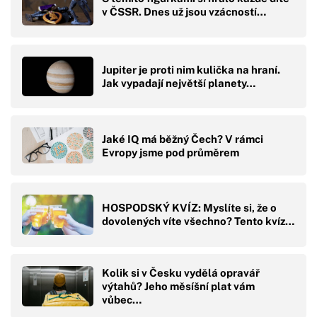
v ČSSR. Dnes už jsou vzácností…
Jupiter je proti nim kulička na hraní.
Jak vypadají největší planety…
Jaké IQ má běžný Čech? V rámci
Evropy jsme pod průměrem
HOSPODSKÝ KVÍZ: Myslíte si, že o
dovolených víte všechno? Tento kvíz…
Kolik si v Česku vydělá opravář
výtahů? Jeho měsíšní plat vám
vůbec…