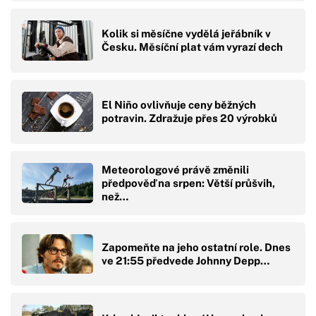
Kolik si měsíčne vydělá jeřábník v
Česku. Měsíční plat vám vyrazí dech
El Niño ovlivňuje ceny běžných
potravin. Zdražuje přes 20 výrobků
Meteorologové právě změnili
předpověď na srpen: Větší průšvih,
než…
Zapomeňte na jeho ostatní role. Dnes
ve 21:55 předvede Johnny Depp…