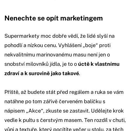
Nenechte se opít marketingem
Supermarkety moc dobře vědí, že lidé slyší na
pohodlí a nízkou cenu. Vyhlášení „boje“ proti
nekvalitnímu marinovanému masu není jen o
snobství milovníků jídla, je to o
úctě k vlastnímu
zdraví a k surovině jako takové
.
Příště, až budete stát před regálem a ruka se vám
natáhne po tom zářivě červeném balíčku s
nápisem „Akce“, zkuste se zastavit. Udělejte krok
vedle k pultu s čerstvým masem. Ten rozdíl v chuti,
vůni a textuře, který pocítíte večer u stolu, za těch