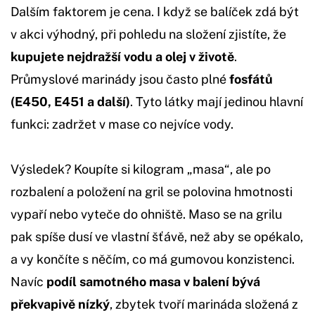
Dalším faktorem je cena. I když se balíček zdá být
v akci výhodný, při pohledu na složení zjistíte, že
kupujete nejdražší vodu a olej v životě
.
Průmyslové marinády jsou často plné
fosfátů
(E450, E451 a další)
. Tyto látky mají jedinou hlavní
funkci: zadržet v mase co nejvíce vody.
Výsledek? Koupíte si kilogram „masa“, ale po
rozbalení a položení na gril se polovina hmotnosti
vypaří nebo vyteče do ohniště. Maso se na grilu
pak spíše dusí ve vlastní šťávě, než aby se opékalo,
a vy končíte s něčím, co má gumovou konzistenci.
Navíc
podíl samotného masa v balení bývá
překvapivě nízký
, zbytek tvoří marináda složená z