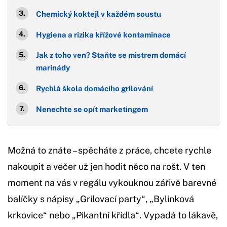
Chemický koktejl v každém soustu
Hygiena a rizika křížové kontaminace
Jak z toho ven? Staňte se mistrem domácí
marinády
Rychlá škola domácího grilování
Nenechte se opít marketingem
Možná to znáte – spěcháte z práce, chcete rychle
nakoupit a večer už jen hodit něco na rošt. V ten
moment na vás v regálu vykouknou zářivě barevné
balíčky s nápisy „Grilovací party“, „Bylinková
krkovice“ nebo „Pikantní křídla“. Vypadá to lákavě,