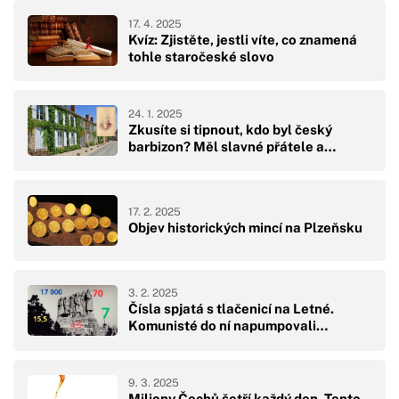
17. 4. 2025
Kvíz: Zjistěte, jestli víte, co znamená
tohle staročeské slovo
24. 1. 2025
Zkusíte si tipnout, kdo byl český
barbizon? Měl slavné přátele a…
17. 2. 2025
Objev historických mincí na Plzeňsku
3. 2. 2025
Čísla spjatá s tlačenicí na Letné.
Komunisté do ní napumpovali…
9. 3. 2025
Miliony Čechů šetří každý den. Tento