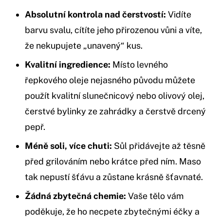
Absolutní kontrola nad čerstvostí:
Vidíte
barvu svalu, cítíte jeho přirozenou vůni a víte,
že nekupujete „unavený“ kus.
Kvalitní ingredience:
Místo levného
řepkového oleje nejasného původu můžete
použít kvalitní slunečnicový nebo olivový olej,
čerstvé bylinky ze zahrádky a čerstvě drcený
pepř.
Méně soli, více chuti:
Sůl přidávejte až těsně
před grilováním nebo krátce před ním. Maso
tak nepustí šťávu a zůstane krásně šťavnaté.
Žádná zbytečná chemie:
Vaše tělo vám
poděkuje, že ho necpete zbytečnými éčky a