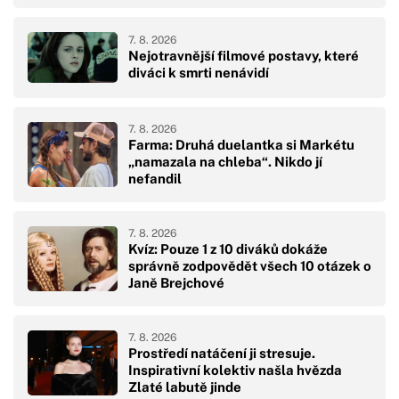
7. 8. 2026
Nejotravnější filmové postavy, které
diváci k smrti nenávidí
7. 8. 2026
Farma: Druhá duelantka si Markétu
„namazala na chleba“. Nikdo jí
nefandil
7. 8. 2026
Kvíz: Pouze 1 z 10 diváků dokáže
správně zodpovědět všech 10 otázek o
Janě Brejchové
7. 8. 2026
Prostředí natáčení ji stresuje.
Inspirativní kolektiv našla hvězda
Zlaté labutě jinde