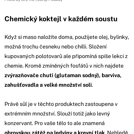
Chemický koktejl v každém soustu
Když si maso naložíte doma, použijete olej, bylinky,
možná trochu česneku nebo chilli. Složení
kupovaných polotovarů ale připomíná spíše lekci z
chemie. Kromě zmíněných fosfátů v nich najdete
zvýrazňovače chuti (glutaman sodný), barviva,
zahušťovadla a velké množství soli
.
Právě sůl je v těchto produktech zastoupena v
extrémním množství. Slouží totiž jako levný
konzervant. Pro vaše tělo to ale znamená
obrovskou zátěž na ledviny a krevní tlak
. Nehledě