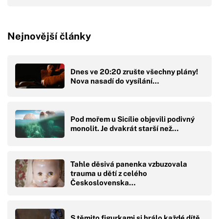
Nejnovější články
Dnes ve 20:20 zrušte všechny plány!
Nova nasadí do vysílání…
Pod mořem u Sicílie objevili podivný
monolit. Je dvakrát starší než…
Tahle děsivá panenka vzbuzovala
trauma u dětí z celého
Československa…
S těmito figurkami si hrálo každé dítě