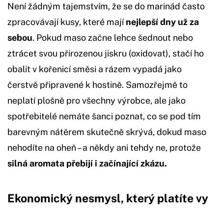
Není žádným tajemstvím, že se do marinád často
zpracovávají kusy, které mají
nejlepší dny už za
sebou
. Pokud maso začne lehce šednout nebo
ztrácet svou přirozenou jiskru (oxidovat), stačí ho
obalit v kořenicí směsi a rázem vypadá jako
čerstvě připravené k hostině. Samozřejmě to
neplatí plošně pro všechny výrobce, ale jako
spotřebitelé nemáte šanci poznat, co se pod tím
barevným nátěrem skutečně skrývá, dokud maso
nehodíte na oheň – a někdy ani tehdy ne, protože
silná aromata přebijí i začínající zkázu.
Ekonomický nesmysl, který platíte vy