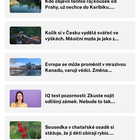
Kdo objevil tenhle ráj kousek od
Prahy, už nechce do Karibiku.…
Kolik si v Česku vydělá svářeč ve
výškách. Měsíční mzda je jako z…
Evropa se může proměnit v mrazivou
Kanadu, varují vědci. Změna…
IQ test pozornosti: Zkuste najít
odlišný zámek. Nebude to tak…
Sousedka v chatařské osadě si
stěžuje, že jí děti obírají rybíz.…