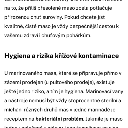
na to, že příliš přesolené maso zcela potlačuje
přirozenou chuť suroviny. Pokud chcete jíst
kvalitně, čisté maso je vždy bezpečnější cestou k
vašemu zdraví i chuťovým pohárkům.
Hygiena a rizika křížové kontaminace
U marinovaného masa, které se připravuje přímo v
zázemí prodejen (u pultového prodeje), existuje
ještě jedno riziko, a tím je hygiena. Marinovací vany
a nástroje nemusí být vždy stoprocentně sterilní a
míchání různých druhů mas v jedné marinádě je
receptem na
bakteriální problém
. Jakmile je maso
jednou naložené v nálevu, jeho trvanlivost se sice