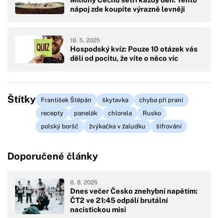
nápoj zde koupíte výrazně levněji
18. 5. 2025
Hospodský kvíz: Pouze 10 otázek vás
dělí od pocitu, že víte o něco víc
Štítky
František Štěpán
škytavka
chyba při praní
recepty
panelák
chlorela
Rusko
polský boršč
žvýkačka v žaludku
šifrování
Doporučené články
8. 8. 2026
Dnes večer Česko znehybní napětím:
ČT2 ve 21:45 odpálí brutální
nacistickou misi