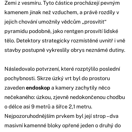
Zemi z vesmíru. Tyto částice procházejí pevným
kamenem jinak než vzduchem, a právě rozdíly v
jejich chování umožnily vědcům „prosvítit“
pyramidu podobně, jako rentgen prosvítí lidské
tělo. Detektory strategicky rozmístěné uvnitř i vně
stavby postupně vykreslily obrys neznámé dutiny.
Následovalo potvrzení, které rozptýlilo poslední
pochybnosti. Skrze úzký vrt byl do prostoru
zaveden
endoskop
a kamery zachytily něco
nečekaného: úzkou, zjevně nedokončenou chodbu
o délce asi 9 metrů a šířce 2,1 metru.
Nejpozoruhodnějším prvkem byl její strop – dva
masivní kamenné bloky opřené jeden o druhý do