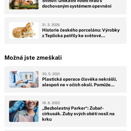
Švihov: Unikátní vodní hrad s
dochovaným systémem opevnění
21. 3. 2026
Historie českého porcelánu: Výrobky
z Teplicka patřily ke světové…
Možná jste zmeškali
30. 5. 2021
Plastická operace člověka nekrášlí,
alespoň ne v očích okolí. Pomůže…
18. 8. 2022
„Bezbolestný Parker“: Zubař-
cirkusák. Zuby svých obětí nosil na
krku