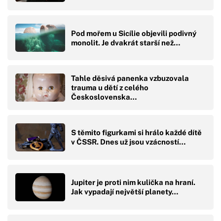
Pod mořem u Sicílie objevili podivný
monolit. Je dvakrát starší než…
Tahle děsivá panenka vzbuzovala
trauma u dětí z celého
Československa…
S těmito figurkami si hrálo každé dítě
v ČSSR. Dnes už jsou vzácností…
Jupiter je proti nim kulička na hraní.
Jak vypadají největší planety…