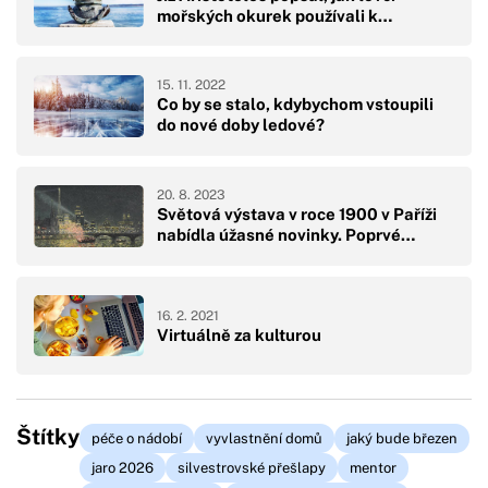
mořských okurek používali k…
15. 11. 2022
Co by se stalo, kdybychom vstoupili
do nové doby ledové?
20. 8. 2023
Světová výstava v roce 1900 v Paříži
nabídla úžasné novinky. Poprvé…
16. 2. 2021
Virtuálně za kulturou
Štítky
péče o nádobí
vyvlastnění domů
jaký bude březen
jaro 2026
silvestrovské přešlapy
mentor