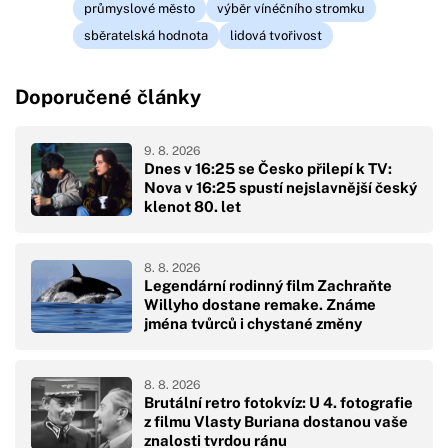
průmyslové město
výběr vínéčního stromku
sběratelská hodnota
lidová tvořivost
Doporučené články
9. 8. 2026
Dnes v 16:25 se Česko přilepí k TV:
Nova v 16:25 spustí nejslavnější český
klenot 80. let
8. 8. 2026
Legendární rodinný film Zachraňte
Willyho dostane remake. Známe
jména tvůrců i chystané změny
8. 8. 2026
Brutální retro fotokvíz: U 4. fotografie
z filmu Vlasty Buriana dostanou vaše
znalosti tvrdou ránu