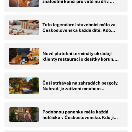
znalostmi končí pro většinu dřív,…
Tuto legendární stavebnici mělo za
Československa každé dítě. Kdo…
Nové platební terminály okrádají
klienty restaurací o desítky korun.…
Češi strhávají na zahradách pergoly.
Nahradí je zařízení mnohem…
Podobnou panenku měla každá
holčička v Československu. Kdo jí…