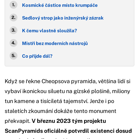
Kosmické částice místo krumpáče
Sedlový strop jako inženýrský zázrak
K čemu vlastně sloužila?
Mistři bez moderních nástrojů
Co přijde dál?
Když se řekne Cheopsova pyramida, většina lidí si
vybaví ikonickou siluetu na gízské plošině, miliony
tun kamene a tisíciletá tajemství. Jenže i po
staletích zkoumání dokáže tento monument
překvapit.
V březnu 2023 tým projektu
ScanPyramids oficiálně potvrdil existenci dosud