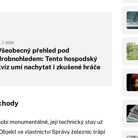
. 7. 2026
Všeobecný přehled pod
drobnohledem: Tento hospodský
kvíz umí nachytat i zkušené hráče
dchody
obí monumentálně, její technický stav už
ekt ve vlastnictví Správy železnic trápí