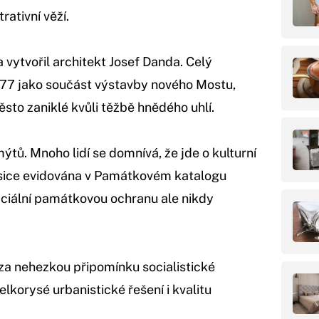
ativní věží.
 vytvořil architekt Josef Danda. Celý
977 jako součást výstavby nového Mostu,
ěsto zaniklé kvůli těžbě hnědého uhlí.
tů. Mnoho lidí se domnívá, že jde o kulturní
 sice evidována v Památkovém katalogu
ciální památkovou ochranu ale nikdy
 za nehezkou připomínku socialistické
velkorysé urbanistické řešení i kvalitu