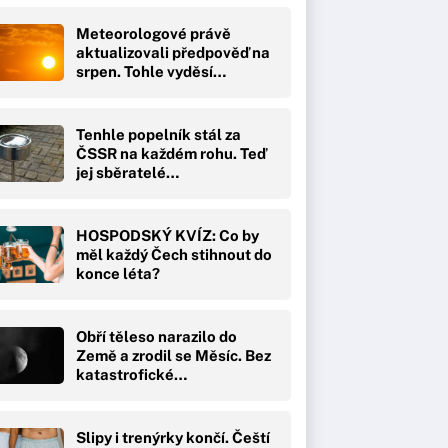
Meteorologové právě
aktualizovali předpověď na
srpen. Tohle vyděsí…
Tenhle popelník stál za
ČSSR na každém rohu. Teď
jej sběratelé…
HOSPODSKÝ KVÍZ: Co by
měl každý Čech stihnout do
konce léta?
Obří těleso narazilo do
Země a zrodil se Měsíc. Bez
katastrofické…
Slipy i trenýrky končí. Čeští