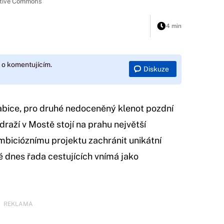
reative Commons
4 min
 o komentujícím.
Diskuze
rabice, pro druhé nedoceněný klenot pozdní
aží v Mostě stojí na prahu největší
ambicióznímu projektu zachránit unikátní
é dnes řada cestujících vnímá jako
REKLAMA