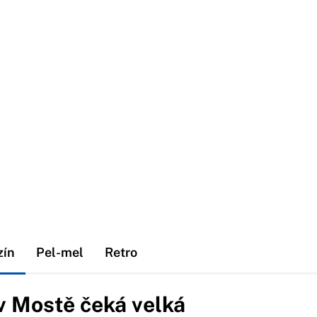
zín
Pel-mel
Retro
v Mostě čeká velká