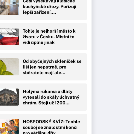
Češi vysekávají klasické
kuchyňské dřezy. Pořizují
lepší zařízení,…
Tohle je nejhorší město k
životu v Česku. Místní to
vidí úplně jinak
Od obyčejných skleniček se
liší jen nepatrně, pro
sběratele mají ale…
Holýma rukama a dláty
vytesali do skály úchvatný
chrám. Stojí už 1200…
HOSPODSKÝ KVÍZ: Tenhle
souboj se znalostmi končí
pro většinu dřív,…